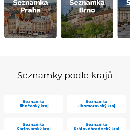
Seznamka
Seznamka
Praha
Brno
Seznamky podle krajů
Seznamka
Seznamka
Jihočeský kraj
Jihomoravský kraj
Seznamka
Seznamka
Karlovarský kraj
Královéhradecký kraj