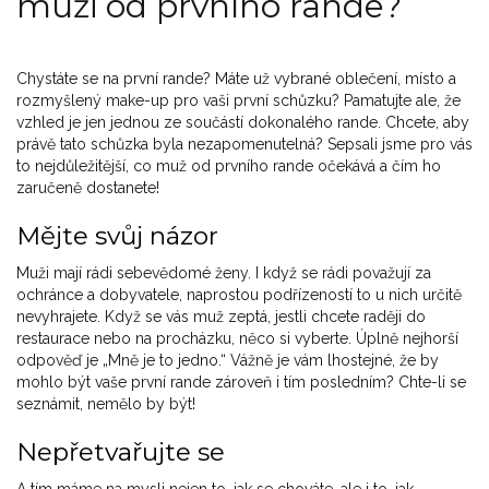
muži od prvního rande?
Chystáte se na první rande? Máte už vybrané oblečení, místo a
rozmyšlený make-up pro vaši první schůzku? Pamatujte ale, že
vzhled je jen jednou ze součástí dokonalého rande. Chcete, aby
právě tato schůzka byla nezapomenutelná? Sepsali jsme pro vás
to nejdůležitější, co muž od prvního rande očekává a čím ho
zaručeně dostanete!
Mějte svůj názor
Muži mají rádi sebevědomé ženy. I když se rádi považují za
ochránce a dobyvatele, naprostou podřízeností to u nich určitě
nevyhrajete. Když se vás muž zeptá, jestli chcete raději do
restaurace nebo na procházku, něco si vyberte. Úplně nejhorší
odpověď je „Mně je to jedno.“ Vážně je vám lhostejné, že by
mohlo být vaše první rande zároveň i tím posledním? Chte-li se
seznámit, nemělo by být!
Nepřetvařujte se
A tím máme na mysli nejen to, jak se chováte, ale i to, jak