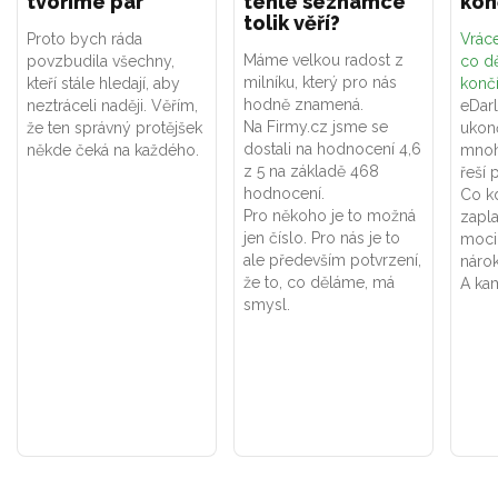
tvoříme pár
téhle seznamce
kon
tolik věří?
Proto bych ráda
Vráce
Máme velkou radost z
povzbudila všechny,
co dě
milníku, který pro nás
kteří stále hledají, aby
konč
hodně znamená.
neztráceli naději. Věřím,
eDar
Na Firmy.cz jsme se
že ten správný protějšek
ukon
dostali na hodnocení 4,6
někde čeká na každého.
mnoh
z 5 na základě 468
řeší 
hodnocení.
Co k
Pro někoho je to možná
zapla
jen číslo. Pro nás je to
moci
ale především potvrzení,
náro
že to, co děláme, má
A kam
smysl.