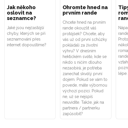
Jak někoho
Ohromte hned na
Tip
oslovit na
prvním rande
rom
seznamce?
ran
Chcete hned na prvním
Jaké jsou nejčastější
Nápa
rande okouzlit váš
chyby, kterých se při
rande
protějšek? Chcete, aby
seznamování přes
Prot
vás už od první schůzky
internet dopouštíme?
někol
pokládali za životní
roman
výhru? V dnešním
rande
hektickém světě, kde se
vztah
nikdo s ničím dlouho
pozn
nezaobírá, je potřeba
lépe.
zanechat skvělý první
dojem. Pokud se vám to
povede, máte výbornou
výchozí pozici. Pokud
ne, už se nejspíš
neuvidíte. Takže, jak na
partnera / partnerku
zapůsobit?