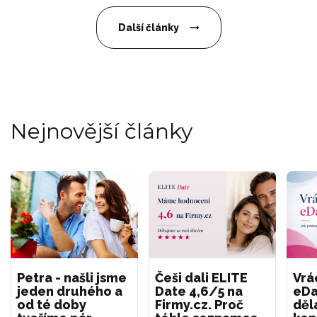
Další články
Nejnovější články
Petra - našli jsme
Češi dali ELITE
Vrá
jeden druhého a
Date 4,6/5 na
eDa
od té doby
Firmy.cz. Proč
děl