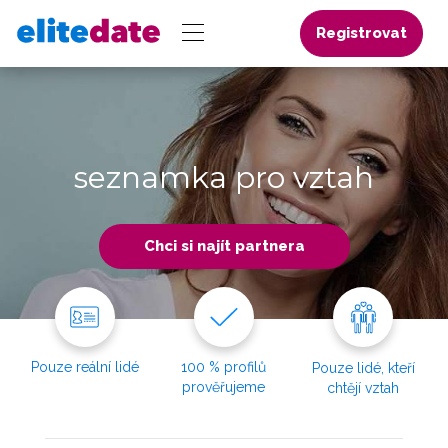
Registrovat
seznamka pro vztah
Chci si najít partnera
Pouze reální lidé
100 % profilů
Pouze lidé, kteří
prověřujeme
chtějí vztah