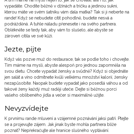
vypadáte. Chodíte běžně v džínách a tričku a jedinou sukni,
kterou máte ve svém šatníku vám dala matka? Tak si ji neberte na
rande! Když se nebudete cítit pohodlně, budete nesvá a
podrážděná. A tuhle náladu přenesete i na svého partnera.
Oblékněte se tedy tak, aby vám to slušelo, ale abyste se
zároveň cítila ve své kůži.
Jezte, pijte
Když vás pozve muž do restaurace, tak se podle toho i chovejte.
Tím máme na mysli, abyste alespoň pro jednou zapomněla na
svou dietu. Chcete vypadat žensky a svůdně? Když si objednáte
jen salát a víno odmítnete kvůli velkému množství kalorií, žensky
nezapůsobíte. Naopak budete vypadat jako posedlá váhou a od
takové ženy každý muž raději uteče. Dejte si běžnou porci
vašeho oblíbeného jídla a večer si maximálně užijte.
Nevyzvídejte
K prvnímu rande mluvení a vzájemné poznávání jaksi patří. Ptejte
se a projevujte zájem. Jak jinak byste mohla partnera blíže
poznat? Nepřekračujte ale hranice slušného vyptávání.