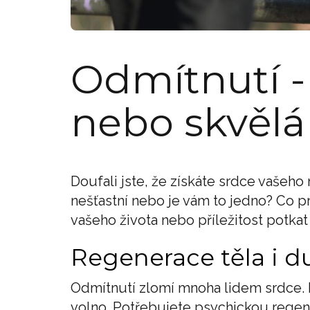
Odmítnutí -
nebo skvělá 
Doufali jste, že získáte srdce vašeho
nešťastní nebo je vám to jedno? Co 
vašeho života nebo příležitost potka
Regenerace těla i 
Odmítnutí zlomí mnoha lidem srdce. Po
volno. Potřebujete psychickou regene