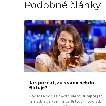
Podobné články
Jak poznat, že s vámi někdo
flirtuje?
Pokukuje po vás někdo, ale vy si nejste jisti
tím, zda se s vámi snaží flirtovat nebo zda