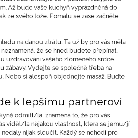
film. Až bude vaše kuchyň vyprázdněná do
jak ze svého lože. Pomalu se zase začněte
ohledu na danou ztrátu. Ta už by pro vás měla
 neznamená, že se hned budete přepínat.
esu uzdravování vašeho zlomeného srdce.
hu zábavy. Vydejte se společně třeba na
lu. Nebo si alespoň objednejte masáž. Buďte
e k lepšímu partnerovi
lkyně odmítl/la, znamená to, že pro vás
ás viděl/la nějakou vlastnost, která se jemu/jí
nedaly nijak sloučit. Každý se nehodí pro