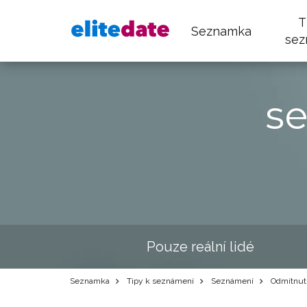
T
Seznamka
sez
s
Pouze reální lidé
Seznamka
Tipy k seznámení
Seznámení
Odmítnutí 