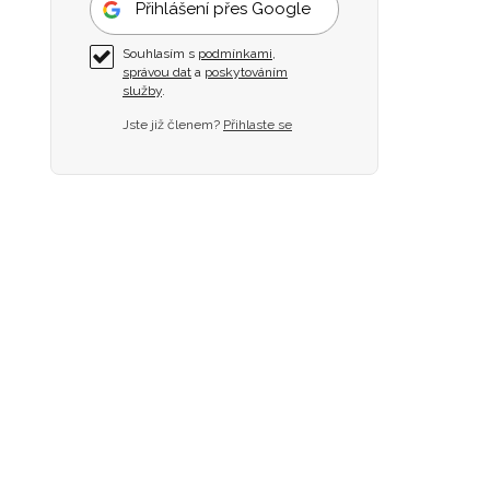
Přihlášení přes Google
Souhlasím s
podmínkami
,
správou dat
a
poskytováním
služby
.
Jste již členem?
Přihlaste se