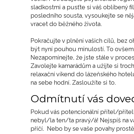
sladkostmi a pusťte si váš oblíbený 
posledního sousta, vysoukejte se ně
vracet do běžného života.
Pokračujte v plnění vašich cílů, bez 
být nyní pouhou minulostí. To ovšem
Nezapomínejte, že jste stále v proc
Zavolejte kamarádům a užijte si troc
relaxační víkend do lázeňského hote
na sebe hodní. Zasloužíte si to.
Odmítnutí vás doved
Pokud vás potencionální přítel/příte
nebyl/la ten/ta pravý/á! Nejspíš na v
příčí. Nebo by se vaše povahy prostě 