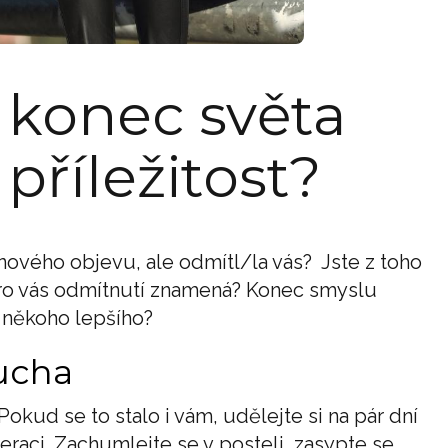
 konec světa
příležitost?
 nového objevu, ale odmítl/la vás? Jste z toho
pro vás odmítnutí znamená? Konec smyslu
t někoho lepšího?
ducha
kud se to stalo i vám, udělejte si na pár dní
raci. Zachumlejte se v posteli, zasypte se