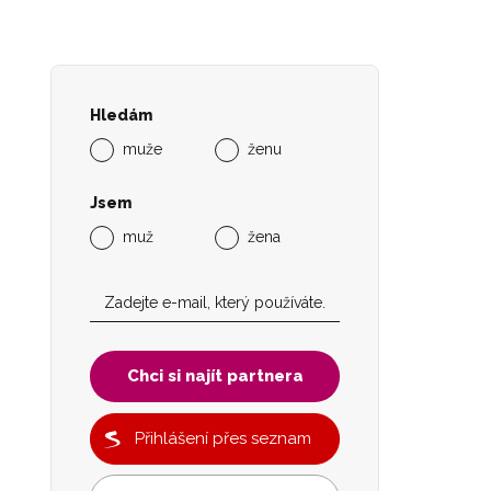
Hledám
muže
ženu
Jsem
muž
žena
Chci si najít partnera
Přihlášení přes seznam