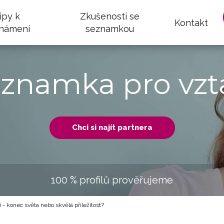
ipy k
Zkušenosti se
Kontakt
námení
seznamkou
eznamka pro vzt
Chci si najít partnera
100 % profilů prověřujeme
- konec světa nebo skvělá příležitost?