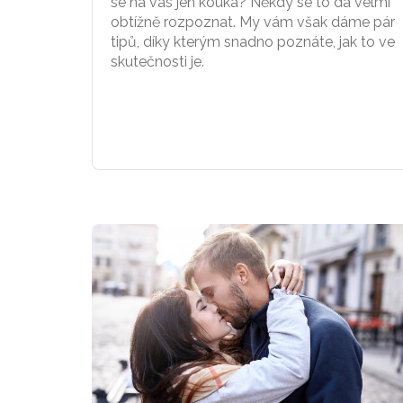
se na vás jen kouká? Někdy se to dá velmi
obtížně rozpoznat. My vám však dáme pár
tipů, díky kterým snadno poznáte, jak to ve
skutečnosti je.