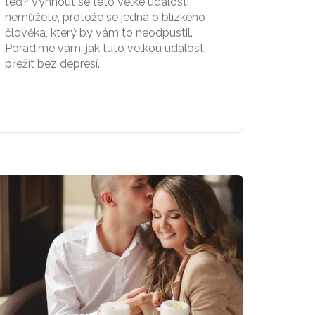
teď? Vyhnout se této velké události
nemůžete, protože se jedná o blízkého
člověka, který by vám to neodpustil.
Poradíme vám, jak tuto velkou událost
přežít bez depresí.