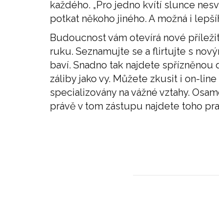
každého. „Pro jedno kvítí slunce nesví
potkat někoho jiného. A možná i lepší
Budoucnost vám otevírá nové příležit
ruku. Seznamujte se a flirtujte s nov
baví. Snadno tak najdete spřízněnou 
záliby jako vy. Můžete zkusit i on-lin
specializovány na vážné vztahy. Osa
právě v tom zástupu najdete toho pr