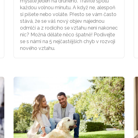
myslíte jeden na druhého. Trávíte spolu
každou volnou minutu. A když ne, alespoň
si píšete nebo voláte. Přesto se vám často
stává, že se váš nový objev najednou
odmlčí a z rodícího se vztahu není nakonec
nic? Možná děláte něco špatně! Podívejte
se s námi na 5 nejčastějších chyb v rozvoji
nového vztahu.