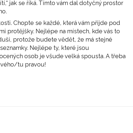
tí,“ jak se říká. Tímto vám dal dotyčný prostor
ho.
osti. Chopte se každé, která vám přijde pod
ými protějšky. Nejlépe na místech, kde vás to
duši, protože budete vědět, že má stejné
e seznamky. Nejlépe ty, které jsou
mocených osob je všude velká spousta. A třeba
avého/tu pravou!