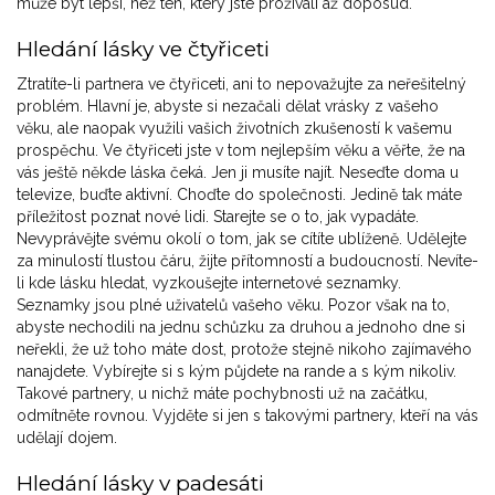
může být lepší, než ten, který jste prožívali až doposud.
Hledání lásky ve čtyřiceti
Ztratíte-li partnera ve čtyřiceti, ani to nepovažujte za neřešitelný
problém. Hlavní je, abyste si nezačali dělat vrásky z vašeho
věku, ale naopak využili vašich životních zkušeností k vašemu
prospěchu. Ve čtyřiceti jste v tom nejlepším věku a věřte, že na
vás ještě někde láska čeká. Jen ji musíte najít. Neseďte doma u
televize, buďte aktivní. Choďte do společnosti. Jedině tak máte
příležitost poznat nové lidi. Starejte se o to, jak vypadáte.
Nevyprávějte svému okolí o tom, jak se cítíte ublíženě. Udělejte
za minulostí tlustou čáru, žijte přítomností a budoucností. Nevíte-
li kde lásku hledat, vyzkoušejte internetové seznamky.
Seznamky jsou plné uživatelů vašeho věku. Pozor však na to,
abyste nechodili na jednu schůzku za druhou a jednoho dne si
neřekli, že už toho máte dost, protože stejně nikoho zajímavého
nanajdete. Vybírejte si s kým půjdete na rande a s kým nikoliv.
Takové partnery, u nichž máte pochybnosti už na začátku,
odmítněte rovnou. Vyjděte si jen s takovými partnery, kteří na vás
udělají dojem.
Hledání lásky v padesáti