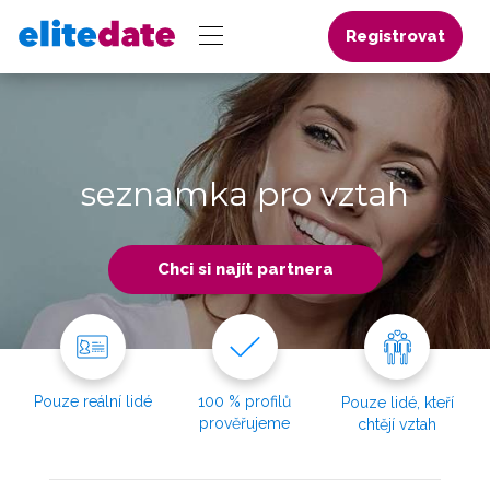
Registrovat
seznamka pro vztah
Chci si najít partnera
Pouze reální lidé
100 % profilů
Pouze lidé, kteří
prověřujeme
chtějí vztah