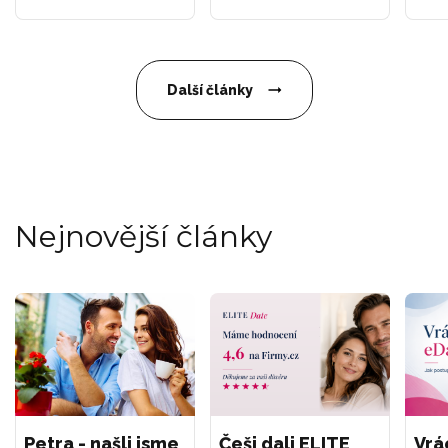
Další články
Nejnovější články
Petra - našli jsme
Češi dali ELITE
Vrá