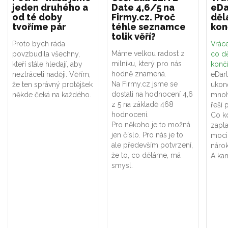
jeden druhého a
Date 4,6/5 na
eDa
od té doby
Firmy.cz. Proč
děl
tvoříme pár
téhle seznamce
kon
tolik věří?
Proto bych ráda
Vráce
Máme velkou radost z
povzbudila všechny,
co dě
milníku, který pro nás
kteří stále hledají, aby
konč
hodně znamená.
neztráceli naději. Věřím,
eDar
Na Firmy.cz jsme se
že ten správný protějšek
ukon
dostali na hodnocení 4,6
někde čeká na každého.
mnoh
z 5 na základě 468
řeší 
hodnocení.
Co k
Pro někoho je to možná
zapla
jen číslo. Pro nás je to
moci
ale především potvrzení,
náro
že to, co děláme, má
A kam
smysl.