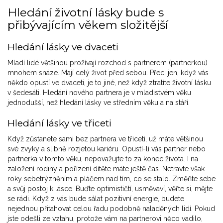
Hledání životní lásky bude s
přibývajícím věkem složitější
Hledání lásky ve dvaceti
Mladí lidé většinou prožívají rozchod s partnerem (partnerkou)
mnohem snáze. Mají celý život před sebou. Přeci jen, když vás
někdo opustí ve dvaceti, je to jiné, než když ztratíte životní lásku
v šedesáti. Hledání nového partnera je v mladistvém věku
jednodušší, než hledání lásky ve středním věku a na stáří.
Hledání lásky ve třiceti
Když zůstanete sami bez partnera ve třiceti, už máte většinou
své zvyky a slibně rozjetou kariéru. Opustí-li vás partner nebo
partnerka v tomto věku, nepovažujte to za konec života. I na
založení rodiny a pořízení dítěte máte ještě čas. Netravte však
roky sebetrýzněním a pláčem nad tím, co se stalo. Změňte sebe
a svůj postoj k lásce. Buďte optimističtí, usměvaví, věřte si, mějte
se rádi. Když z vás bude sálat pozitivní energie, budete
nejednou přitahovat celou řadu podobně naladěných lidí. Pokud
jste odešli ze vztahu, protože vám na partnerovi něco vadilo,