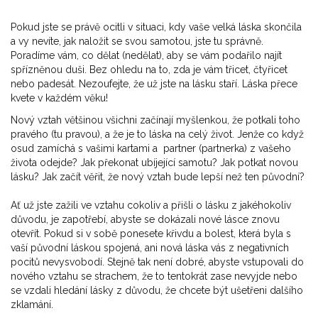
Pokud jste se právě ocitli v situaci, kdy vaše velká láska skončila
a vy nevíte, jak naložit se svou samotou, jste tu správně.
Poradíme vám, co dělat (nedělat), aby se vám podařilo najít
spřízněnou duši. Bez ohledu na to, zda je vám třicet, čtyřicet
nebo padesát. Nezoufejte, že už jste na lásku staří. Láska přece
kvete v každém věku!
Nový vztah většinou všichni začínají myšlenkou, že potkali toho
pravého (tu pravou), a že je to láska na celý život. Jenže co když
osud zamíchá s vašimi kartami a partner (partnerka) z vašeho
života odejde? Jak překonat ubíjející samotu? Jak potkat novou
lásku? Jak začít věřit, že nový vztah bude lepší než ten původní?
Ať už jste zažili ve vztahu cokoliv a přišli o lásku z jakéhokoliv
důvodu, je zapotřebí, abyste se dokázali nové lásce znovu
otevřít. Pokud si v sobě ponesete křivdu a bolest, která byla s
vaší původní láskou spojená, ani nová láska vás z negativních
pocitů nevysvobodí. Stejně tak není dobré, abyste vstupovali do
nového vztahu se strachem, že to tentokrát zase nevyjde nebo
se vzdali hledání lásky z důvodu, že chcete být ušetřeni dalšího
zklamání.