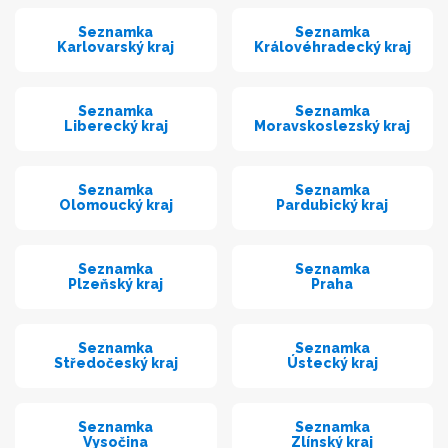
Seznamka
Seznamka
Karlovarský kraj
Královéhradecký kraj
Seznamka
Seznamka
Liberecký kraj
Moravskoslezský kraj
Seznamka
Seznamka
Olomoucký kraj
Pardubický kraj
Seznamka
Seznamka
Plzeňský kraj
Praha
Seznamka
Seznamka
Středočeský kraj
Ústecký kraj
Seznamka
Seznamka
Vysočina
Zlínský kraj