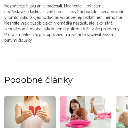
Neztrácejte hlavu ani v padesáti. Nechcete-li být sami,
nepřestávejte lásku aktivně hledat. I když nebudete seznamování
v tomto věku tak jednoduché, věřte, že najít vztah není nemožné.
Nesmíte však působit jako hromádka neštěstí, ale jako silná
sebevědomá osoba. Nikdo nemá potřebu řešit vaše problémy.
Proto změňte svůj přístup k životu a začněte si užívat života
plnými doušky.
Podobné články