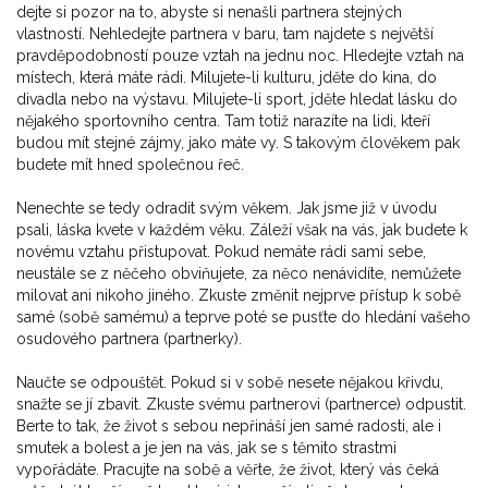
dejte si pozor na to, abyste si nenašli partnera stejných
vlastností. Nehledejte partnera v baru, tam najdete s největší
pravděpodobností pouze vztah na jednu noc. Hledejte vztah na
místech, která máte rádi. Milujete-li kulturu, jděte do kina, do
divadla nebo na výstavu. Milujete-li sport, jděte hledat lásku do
nějakého sportovního centra. Tam totiž narazíte na lidi, kteří
budou mít stejné zájmy, jako máte vy. S takovým člověkem pak
budete mít hned společnou řeč.
Nenechte se tedy odradit svým věkem. Jak jsme již v úvodu
psali, láska kvete v každém věku. Záleží však na vás, jak budete k
novému vztahu přistupovat. Pokud nemáte rádi sami sebe,
neustále se z něčeho obviňujete, za něco nenávidíte, nemůžete
milovat ani nikoho jiného. Zkuste změnit nejprve přístup k sobě
samé (sobě samému) a teprve poté se pusťte do hledání vašeho
osudového partnera (partnerky).
Naučte se odpouštět. Pokud si v sobě nesete nějakou křivdu,
snažte se jí zbavit. Zkuste svému partnerovi (partnerce) odpustit.
Berte to tak, že život s sebou nepřináší jen samé radosti, ale i
smutek a bolest a je jen na vás, jak se s těmito strastmi
vypořádáte. Pracujte na sobě a věřte, že život, který vás čeká