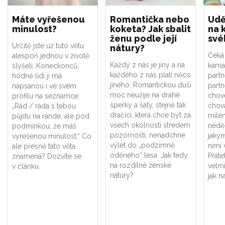
Máte vyřešenou
Romantička nebo
Udě
minulost?
koketa? Jak sbalit
na 
ženu podle její
své
Určitě jste už tuto větu
nátury?
Čeká
alespoň jednou v životě
Každý z nás je jiný a na
kama
slyšeli. Koneckonců,
každého z nás platí něco
partn
hodně lidí ji má
jiného. Romantickou duši
partn
napsanou i ve svém
moc neužije na drahé
chove
profilu na seznamce.
šperky a šaty, stejně tak
chov
„Rád / ráda s tebou
dračici, která chce být za
milém
půjdu na rande, ale pod
všech okolností středem
neděl
podmínkou, že máš
pozornosti, nenadchne
jakým
vyřešenou minulost.“ Co
výlet do „podzimně
nimi 
ale přesně tato věta
oděného“ lesa. Jak tedy
Přáte
znamená? Dozvíte se
na rozdílné ženské
velmi
v článku.
nátury?
jak n