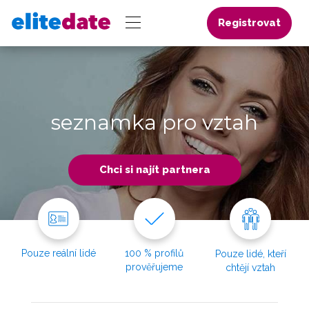
Registrovat
seznamka pro vztah
Chci si najít partnera
Pouze reální lidé
100 % profilů
Pouze lidé, kteří
prověřujeme
chtějí vztah