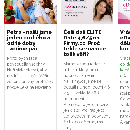
Petra - našli jsme
Češi dali ELITE
Vrá
jeden druhého a
Date 4,6/5 na
eDa
od té doby
Firmy.cz. Proč
děl
tvoříme pár
téhle seznamce
kon
tolik věří?
Proto bych ráda
Vráce
Máme velkou radost z
povzbudila všechny,
co dě
milníku, který pro nás
kteří stále hledají, aby
konč
hodně znamená.
neztráceli naději. Věřím,
eDar
Na Firmy.cz jsme se
že ten správný protějšek
ukon
dostali na hodnocení 4,6
někde čeká na každého.
mnoh
z 5 na základě 468
řeší 
hodnocení.
Co k
Pro někoho je to možná
zapla
jen číslo. Pro nás je to
moci
ale především potvrzení,
náro
že to, co děláme, má
A kam
smysl.