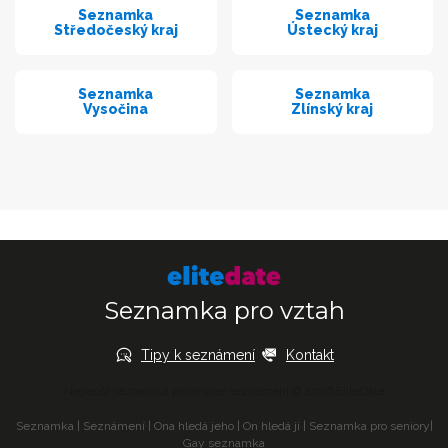
Seznamka
Seznamka
Středočeský kraj
Ústecký kraj
Seznamka
Seznamka
Vysočina
Zlínský kraj
Seznamka pro vztah
Tipy k seznámení
Kontakt
Nejlepší seznamka pro online seznámení © 2026 EliteDate
Seznamka
|
Seznámení
|
Ona hledá jeho
|
On hledá ji
|
Seznamka pro seniory
|
Gay seznamka