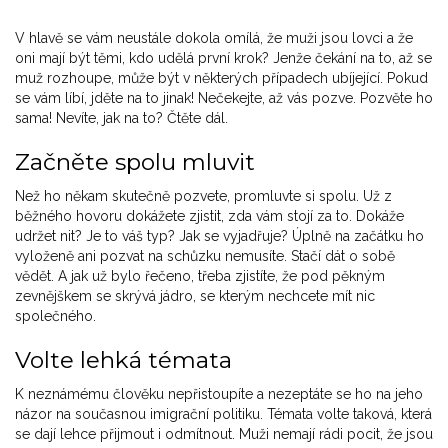
V hlavě se vám neustále dokola omílá, že muži jsou lovci a že
oni mají být těmi, kdo udělá první krok? Jenže čekání na to, až se
muž rozhoupe, může být v některých případech ubíjející. Pokud
se vám líbí, jděte na to jinak! Nečekejte, až vás pozve. Pozvěte ho
sama! Nevíte, jak na to? Čtěte dál.
Začněte spolu mluvit
Než ho někam skutečně pozvete, promluvte si spolu. Už z
běžného hovoru dokážete zjistit, zda vám stojí za to. Dokáže
udržet nit? Je to váš typ? Jak se vyjadřuje? Úplně na začátku ho
vyloženě ani pozvat na schůzku nemusíte. Stačí dát o sobě
vědět. A jak už bylo řečeno, třeba zjistíte, že pod pěkným
zevnějškem se skrývá jádro, se kterým nechcete mít nic
společného.
Volte lehká témata
K neznámému člověku nepřistoupíte a nezeptáte se ho na jeho
názor na současnou imigrační politiku. Témata volte taková, která
se dají lehce přijmout i odmítnout. Muži nemají rádi pocit, že jsou