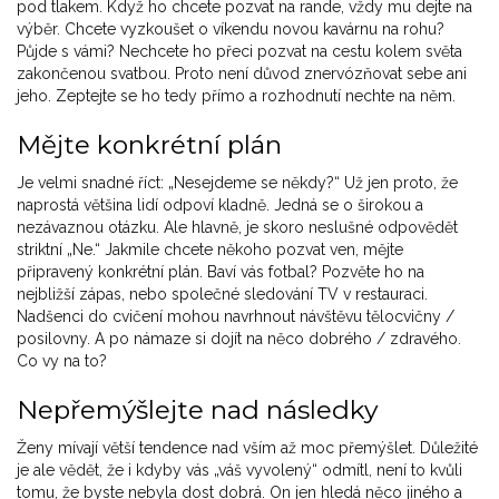
pod tlakem. Když ho chcete pozvat na rande, vždy mu dejte na
výběr. Chcete vyzkoušet o víkendu novou kavárnu na rohu?
Půjde s vámi? Nechcete ho přeci pozvat na cestu kolem světa
zakončenou svatbou. Proto není důvod znervózňovat sebe ani
jeho. Zeptejte se ho tedy přímo a rozhodnutí nechte na něm.
Mějte konkrétní plán
Je velmi snadné říct: „Nesejdeme se někdy?“ Už jen proto, že
naprostá většina lidí odpoví kladně. Jedná se o širokou a
nezávaznou otázku. Ale hlavně, je skoro neslušné odpovědět
striktní „Ne.“ Jakmile chcete někoho pozvat ven, mějte
připravený konkrétní plán. Baví vás fotbal? Pozvěte ho na
nejbližší zápas, nebo společné sledování TV v restauraci.
Nadšenci do cvičení mohou navrhnout návštěvu tělocvičny /
posilovny. A po námaze si dojít na něco dobrého / zdravého.
Co vy na to?
Nepřemýšlejte nad následky
Ženy mívají větší tendence nad vším až moc přemýšlet. Důležité
je ale vědět, že i kdyby vás „váš vyvolený“ odmítl, není to kvůli
tomu, že byste nebyla dost dobrá. On jen hledá něco jiného a