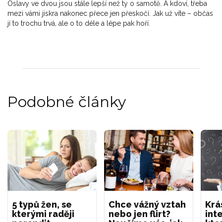
Oslavy ve dvou jsou stále lepší než ty o samotě. A kdoví, třeba
mezi vámi jiskra nakonec přece jen přeskočí. Jak už víte – občas
jí to trochu trvá, ale o to déle a lépe pak hoří.
Podobné články
5 typů žen, se
Chce vážný vztah
Krá
kterými raději
nebo jen flirt?
int