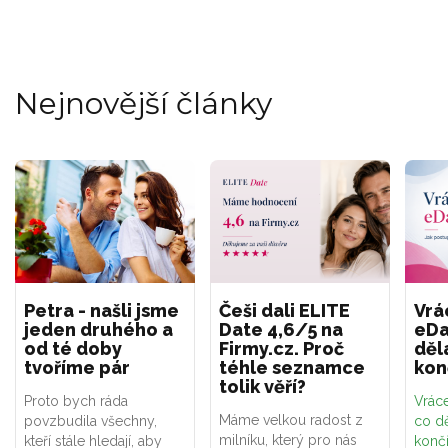
Nejnovější články
Petra - našli jsme
Češi dali ELITE
Vrá
jeden druhého a
Date 4,6/5 na
eDa
od té doby
Firmy.cz. Proč
děl
tvoříme pár
téhle seznamce
kon
tolik věří?
Proto bych ráda
Vráce
Máme velkou radost z
povzbudila všechny,
co dě
milníku, který pro nás
kteří stále hledají, aby
konč