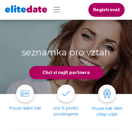
Registrovat
seznamka pro vztah
Chci si najít partnera
Pouze reální lidé
100 % profilů
Pouze lidé, kteří
prověřujeme
chtějí vztah