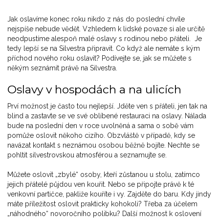
Jak oslavíme konec roku nikdo z nás do poslední chvíle
nejspíše nebude vědět. Vzhledem k lidské povaze si ale určitě
neodpustíme alespoň malé oslavy s rodinou nebo přáteli. Je
tedy lepší se na Silvestra připravit. Co když ale nemáte s kým
příchod nového roku oslavit? Podívejte se, jak se můžete s
někým seznámit právě na Silvestra.
Oslavy v hospodách a na ulicích
Prví možnost je často tou nejlepší. Jděte ven s přáteli, jen tak na
blind a zastavte se ve své oblíbené restauraci na oslavy. Nálada
bude na poslední den v roce uvolněná a sama o sobě vám
pomůže oslovit někoho cizího. Obzvláště v případě, kdy se
navázat kontakt s neznámou osobou běžně bojíte. Nechte se
pohltit silvestrovskou atmosférou a seznamujte se.
Můžete oslovit „zbylé“ osoby, kteří zůstanou u stolu, zatímco
jejich přátelé půjdou ven kouřit. Nebo se připojte právě k té
venkovní partičce, pakliže kouříte i vy. Zajděte do baru. Kdy jindy
máte příležitost oslovit prakticky kohokoli? Třeba za účelem
„náhodného“ novoročního polibku? Další možnost k oslovení