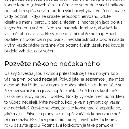
konec tohoto „děsivého“ roku. Čím více se budete snažit někoho
polapit, tím spíše se vám budou všichni vyhýbat. Vnitřní nálada je
vždy poznat, i když se snažíte nepůsobit nervózně. Jděte
ideálně s menší partou přátel a hledání si nechte jen jako bonus
k vydařenému večeru. Nebo se naopak domluvte, aby každý
vzal někoho navíc, se kterým se ostatní dobře neznají. Hned
budete mít potenciální polovičku. Bezstarostnost a dobrá nálada
k vám každopádně přitáhne více potenciálních lásek, než když je
budete vyhlížet celý večer.
Pozvěte někoho nečekaného
Oslavy Silvestra jsou skvělou příležitostí sejít se s někým, kdo
vás na první pohled nezaujal. Pokud jste na seznamce, jistě máte
alespoň dva tři lidi, se kterými si občas píšete, ale domníváte se,
že mezi vámi žádná jiskra nepřeskočila. Proč to nezkusit teď?
Láska není vždy na první pohled. Někdy vyroste mezi lidmi, kteří
to vůbec nečekají. Máte někoho, kdo je vám sympatický, vášeň
ale nečekáte? Ozvěte se včas, zahajte konverzaci a zeptejte se,
jaké mají na Silvestra plány. Je to lepší začátek konverzace než
přímá otázka. Pakliže v plánu nic nemají, navrhněte, že konec
roku oslavíte spolu. Potenciální lockdown je také pomůcka.