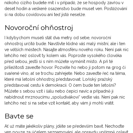
někoho cizího budete mít i v případě, že se hospody zavřou v
deset hodin a veškeré osazenstvo bude muset ven. Postěžování
si na dobu covidovou ani teď jistě neselže.
Novoroční ohňostroj
I kdybychom museli stát dva metry od sebe, novoroční
ohňostroj určitě bude. Navštivte klidně váš malý místní, ale i ten
ve větších městech. Nasajte atmosféru nového roku. Není pak nic
lehčího než oslovit ty kolem vás. Poproste vysokého člověka
před sebou, jestli si s ním můžete vyměnit místo. A při té
příležitosti zaveďte hovor. Pozvěte ho nebo ji potom na grog či
svařené víno, ať se trochu zahřejete. Nebo zaveďte řeč na téma,
které má letošní ohňostroj představovat. Loňský pražský
představoval cestu k demokracii. O čem bude ten letošní?
Můžete s sebou vzít i šálu nebo čepici navíc a případně ji
nabídnout mrznoucímu „spoludivákovi“ vedle vás. Není pak nic
lehčího než si na sebe vzít kontakt, aby vám ji mohli vrátit.
Bavte se
Ať už máte jakékoliv plány, jděte se především bavit. Nechoďte
ven pouze za účelem seznamování, ale opravdu upřímně oslavit