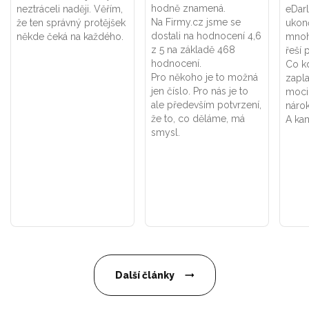
hodně znamená.
neztráceli naději. Věřím,
eDar
Na Firmy.cz jsme se
že ten správný protějšek
ukon
dostali na hodnocení 4,6
někde čeká na každého.
mnoh
z 5 na základě 468
řeší 
hodnocení.
Co k
Pro někoho je to možná
zapla
jen číslo. Pro nás je to
moci
ale především potvrzení,
náro
že to, co děláme, má
A kam
smysl.
Další články