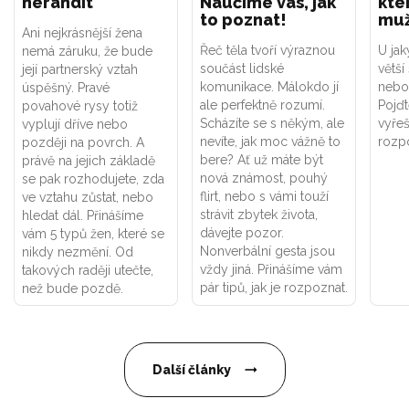
nerandit
Naučíme vás, jak
kte
to poznat!
muž
Ani nejkrásnější žena
Řeč těla tvoří výraznou
U jak
nemá záruku, že bude
součást lidské
větší
její partnerský vztah
komunikace. Málokdo jí
nebo 
úspěšný. Pravé
ale perfektně rozumí.
Pojď
povahové rysy totiž
Scházíte se s někým, ale
vyřeš
vyplují dříve nebo
nevíte, jak moc vážně to
rozp
později na povrch. A
bere? Ať už máte být
právě na jejich základě
nová známost, pouhý
se pak rozhodujete, zda
flirt, nebo s vámi touží
ve vztahu zůstat, nebo
strávit zbytek života,
hledat dál. Přinášíme
dávejte pozor.
vám 5 typů žen, které se
Nonverbální gesta jsou
nikdy nezmění. Od
vždy jiná. Přinášíme vám
takových raději utečte,
pár tipů, jak je rozpoznat.
než bude pozdě.
Další články