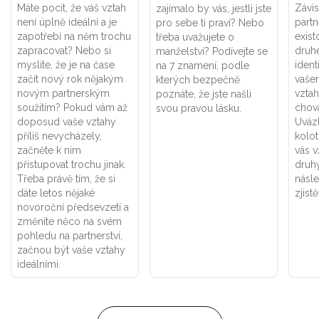
Máte pocit, že váš vztah
Závis
zajímalo by vás, jestli jste
není úplně ideální a je
part
pro sebe ti praví? Nebo
zapotřebí na něm trochu
exist
třeba uvažujete o
zapracovat? Nebo si
druhé
manželství? Podívejte se
myslíte, že je na čase
ident
na 7 znamení, podle
začít nový rok nějakým
vaše
kterých bezpečně
novým partnerským
vztah
poznáte, že jste našli
soužitím? Pokud vám až
chová
svou pravou lásku.
doposud vaše vztahy
Uváz
příliš nevycházely,
kolot
začněte k nim
vás v
přistupovat trochu jinak.
druhý
Třeba právě tím, že si
násle
dáte letos nějaké
zjistě
novoroční předsevzetí a
změníte něco na svém
pohledu na partnerství,
začnou být vaše vztahy
ideálními.