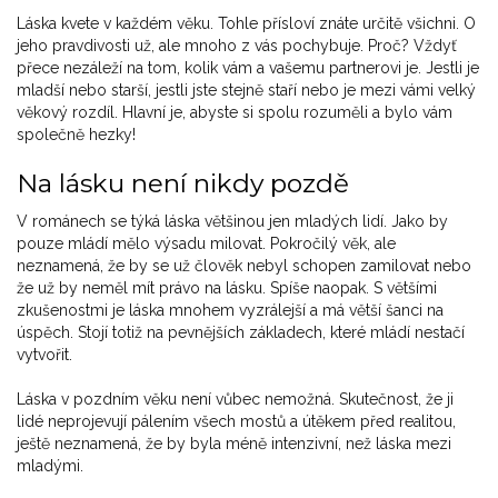
Láska kvete v každém věku. Tohle přísloví znáte určitě všichni. O
jeho pravdivosti už, ale mnoho z vás pochybuje. Proč? Vždyť
přece nezáleží na tom, kolik vám a vašemu partnerovi je. Jestli je
mladší nebo starší, jestli jste stejně staří nebo je mezi vámi velký
věkový rozdíl. Hlavní je, abyste si spolu rozuměli a bylo vám
společně hezky!
Na lásku není nikdy pozdě
V románech se týká láska většinou jen mladých lidí. Jako by
pouze mládí mělo výsadu milovat. Pokročilý věk, ale
neznamená, že by se už člověk nebyl schopen zamilovat nebo
že už by neměl mít právo na lásku. Spíše naopak. S většími
zkušenostmi je láska mnohem vyzrálejší a má větší šanci na
úspěch. Stojí totiž na pevnějších základech, které mládí nestačí
vytvořit.
Láska v pozdním věku není vůbec nemožná. Skutečnost, že ji
lidé neprojevují pálením všech mostů a útěkem před realitou,
ještě neznamená, že by byla méně intenzivní, než láska mezi
mladými.