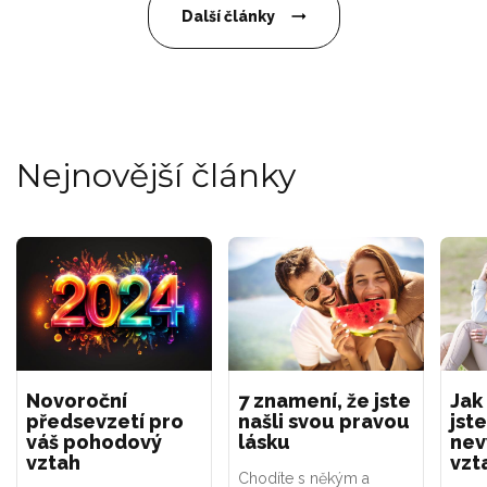
Další články
Nejnovější články
Novoroční
7 znamení, že jste
Jak
předsevzetí pro
našli svou pravou
jste
váš pohodový
lásku
nev
vztah
vzt
Chodíte s někým a