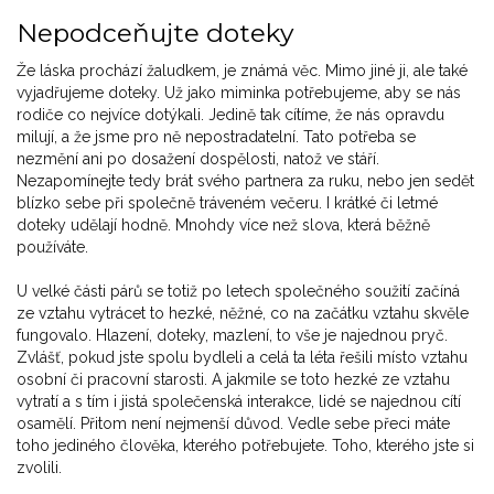
Nepodceňujte doteky
Že láska prochází žaludkem, je známá věc. Mimo jiné ji, ale také
vyjadřujeme doteky. Už jako miminka potřebujeme, aby se nás
rodiče co nejvíce dotýkali. Jedině tak cítíme, že nás opravdu
milují, a že jsme pro ně nepostradatelní. Tato potřeba se
nezmění ani po dosažení dospělosti, natož ve stáří.
Nezapomínejte tedy brát svého partnera za ruku, nebo jen sedět
blízko sebe při společně tráveném večeru. I krátké či letmé
doteky udělají hodně. Mnohdy více než slova, která běžně
používáte.
U velké části párů se totiž po letech společného soužití začíná
ze vztahu vytrácet to hezké, něžné, co na začátku vztahu skvěle
fungovalo. Hlazení, doteky, mazlení, to vše je najednou pryč.
Zvlášť, pokud jste spolu bydleli a celá ta léta řešili místo vztahu
osobní či pracovní starosti. A jakmile se toto hezké ze vztahu
vytratí a s tím i jistá společenská interakce, lidé se najednou cítí
osamělí. Přitom není nejmenší důvod. Vedle sebe přeci máte
toho jediného člověka, kterého potřebujete. Toho, kterého jste si
zvolili.