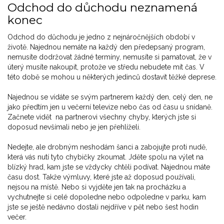
Odchod do důchodu neznamená
konec
Odchod do důchodu je jedno z nejnáročnějších období v
životě. Najednou nemáte na každý den předepsaný program,
nemusíte dodržovat žádné termíny, nemusíte si pamatovat, že v
úterý musíte nakoupit, protože ve středu nebudete mít čas. V
této době se mohou u některých jedinců dostavit těžké deprese.
Najednou se vídáte se svým partnerem každý den, celý den, ne
jako předtím jen u večerní televize nebo čas od času u snídaně.
Začnete vidět na partnerovi všechny chyby, kterých jste si
doposud nevšímali nebo je jen přehlíželi.
Nedejte, ale drobným neshodám šanci a zabojujte proti nudě,
která vás nutí tyto chybičky zkoumat. Jděte spolu na výlet na
blízký hrad, kam jste se vždycky chtěli podívat. Najednou máte
času dost. Takže výmluvy, které jste až doposud používali,
nejsou na místě. Nebo si vyjděte jen tak na procházku a
vychutnejte si celé dopoledne nebo odpoledne v parku, kam
jste se ještě nedávno dostali nejdříve v pět nebo šest hodin
večer.