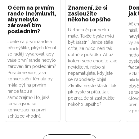
O čem na prvním
Znamení, že si
Dom
rande (ne)mluvit,
zasloužíte
jak
aby nebylo
někoho lepšího
Ať c
zároveň tím
Partnera či partnerku
násil
posledním?
máte. Takže byste měli
nevyh
Jdete na první rande a
být šťastní. Jenže stále
vy s
přemýšlíte, jakých témat
cítíte, že něco není tak
podo
se raději vyvarovat, aby
úplně v pořádku. Ať už
nedo
vaše první rande nebylo
kolem sebe chodíte jako
byst
zároveň tím posledním?
neviditelní, nebo si
facce
Poradíme vám, jaká
nepamatujete, kdy jste
Vztah
konverzační témata by
se naposledy objali.
nikd
měla být na prvním
Zkrátka nejste šťastní tak,
obyč
rande tabu a
jak byste si přáli. Jak
se te
samozřejmě i to, jaká
poznat, že si zasloužíte
člově
témata jsou ke
někoho lepšího?
první
konverzaci na první
v po
schůzce vhodná.