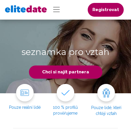
Registrovat
seznamka pro vztah
Chci si najít partnera
Pouze reální lidé
100 % profilů
Pouze lidé, kteří
prověřujeme
chtějí vztah