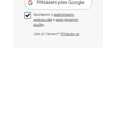
Přihlášení přes Google
Souhlasím s
podmínkami
,
správou dat
a
poskytováním
služby
.
Jste již členem?
Přihlaste se