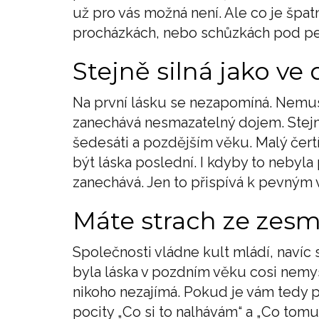
už pro vás možná není. Ale co je špa
procházkách, nebo schůzkách pod peř
Stejně silná jako ve 
Na první lásku se nezapomíná. Nemusel
zanechává nesmazatelný dojem. Stejně 
šedesáti a pozdějším věku. Malý čert
být láska poslední. I kdyby to nebyla p
zanechává. Jen to přispívá k pevným
Máte strach ze zes
Společnosti vládne kult mládí, navíc
byla láska v pozdním věku cosi nemys
nikoho nezajímá. Pokud je vám tedy p
pocity „Co si to nalhávám“ a „Co to