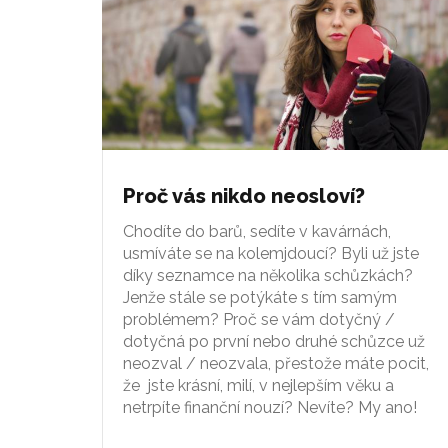
Proč vás nikdo neosloví?
Chodíte do barů, sedíte v kavárnách,
usmíváte se na kolemjdoucí? Byli už jste
díky seznamce na několika schůzkách?
Jenže stále se potýkáte s tím samým
problémem? Proč se vám dotyčný /
dotyčná po první nebo druhé schůzce už
neozval / neozvala, přestože máte pocit,
že jste krásní, milí, v nejlepším věku a
netrpíte finanční nouzí? Nevíte? My ano!