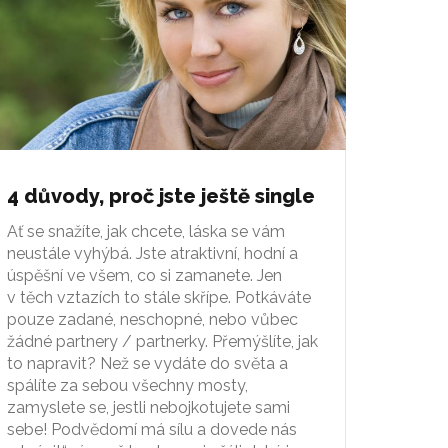
4 důvody, proč jste ještě single
Ať se snažíte, jak chcete, láska se vám
neustále vyhýbá. Jste atraktivní, hodní a
úspěšní ve všem, co si zamanete. Jen
v těch vztazích to stále skřípe. Potkáváte
pouze zadané, neschopné, nebo vůbec
žádné partnery / partnerky. Přemýšlíte, jak
to napravit? Než se vydáte do světa a
spálíte za sebou všechny mosty,
zamyslete se, jestli nebojkotujete sami
sebe! Podvědomí má sílu a dovede nás