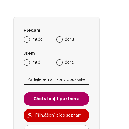
Hledám
muže
ženu
Jsem
muž
žena
Chci si najít partnera
Přihlášení přes seznam