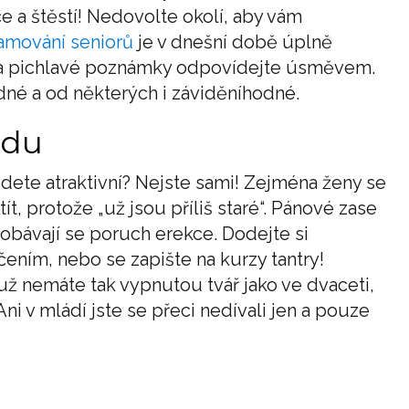
e a štěstí! Nedovolte okolí, aby vám
amování seniorů
je v dnešní době úplně
 na pichlavé poznámky odpovídejte úsměvem.
odné a od některých i záviděníhodné.
edu
udete atraktivní? Nejste sami! Zejména ženy se
t, protože „už jsou příliš staré“. Pánové zase
 obávají se poruch erekce. Dodejte si
ím, nebo se zapište na kurzy tantry!
už nemáte tak vypnutou tvář jako ve dvaceti,
i v mládí jste se přeci nedívali jen a pouze