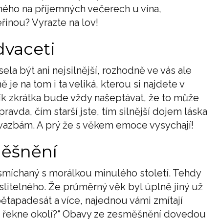
tného na příjemných večerech u vína,
inou? Vyrazte na lov!
dvaceti
a být ani nejsilnější, rozhodně ve vás ale
je na tom i ta veliká, kterou si najdete v
ík zkrátka bude vždy našeptávat, že to může
ravda, čím starší jste, tím silnější dojem láska
 vazbám. A prý že s věkem emoce vysychají!
měšnění
 smíchaný s morálkou minulého století. Tehdy
litelného. Že průměrný věk byl úplně jiný už
ětapadesát a více, najednou vámi zmítají
mu řekne okolí?“ Obavy ze zesměšnění dovedou