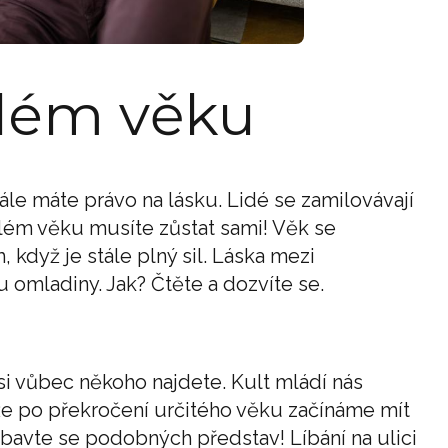
além věku
le máte právo na lásku. Lidé se zamilovávají
čilém věku musíte zůstat sami! Věk se
 když je stále plný sil. Láska mezi
u omladiny. Jak? Čtěte a dozvíte se.
si vůbec někoho najdete. Kult mládí nás
 že po překročení určitého věku začínáme mít
 Zbavte se podobných představ! Líbání na ulici