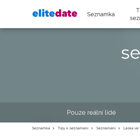
T
Seznamka
sez
s
Pouze reální lidé
Seznamka
Tipy k seznámení
Seznámení
Láska ve 