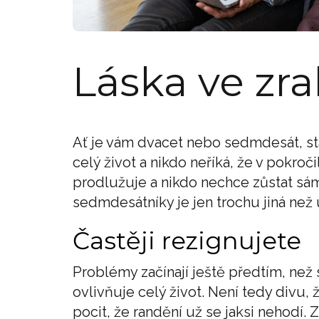
Láska ve zr
Ať je vám dvacet nebo sedmdesát, stá
celý život a nikdo neříká, že v pokro
prodlužuje a nikdo nechce zůstat sám,
sedmdesátníky je jen trochu jiná než 
Častěji rezignujete
Problémy začínají ještě předtím, než 
ovlivňuje celý život. Není tedy divu,
pocit, že randění už se jaksi nehodí.