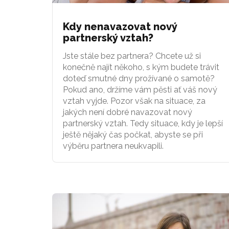
Kdy nenavazovat nový
partnerský vztah?
Jste stále bez partnera? Chcete už si
konečně najít někoho, s kým budete trávit
doteď smutné dny prožívané o samotě?
Pokud ano, držíme vám pěsti ať váš nový
vztah vyjde. Pozor však na situace, za
jakých není dobré navazovat nový
partnerský vztah. Tedy situace, kdy je lepší
ještě nějaký čas počkat, abyste se při
výběru partnera neukvapili.