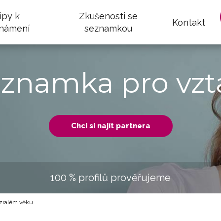
ipy k
Zkušenosti se
Kontakt
námení
seznamkou
eznamka pro vzt
Chci si najít partnera
100 % profilů prověřujeme
zralém věku