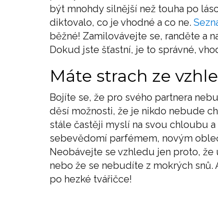
být mnohdy silnější než touha po lásc
diktovalo, co je vhodné a co ne.
Sezn
běžné! Zamilovávejte se, randěte a
Dokud jste šťastní, je to správné, vh
Máte strach ze vzhl
Bojíte se, že pro svého partnera neb
děsí možnosti, že je nikdo nebude chtí
stále častěji myslí na svou chloubu a
sebevědomí parfémem, novým oblečen
Neobávejte se vzhledu jen proto, že 
nebo že se nebudíte z mokrých snů. An
po hezké tvářičce!