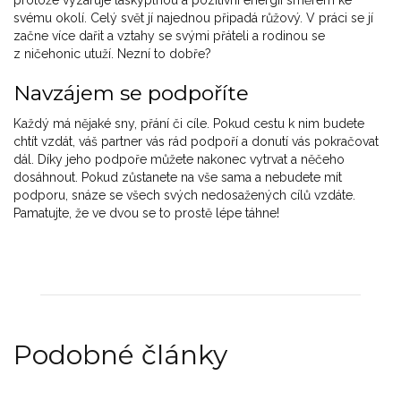
protože vyzařuje láskyplnou a pozitivní energii směrem ke
svému okolí. Celý svět jí najednou připadá růžový. V práci se jí
začne více dařit a vztahy se svými přáteli a rodinou se
z ničehonic utuží. Nezní to dobře?
Navzájem se podpoříte
Každý má nějaké sny, přání či cíle. Pokud cestu k nim budete
chtít vzdát, váš partner vás rád podpoří a donutí vás pokračovat
dál. Díky jeho podpoře můžete nakonec vytrvat a něčeho
dosáhnout. Pokud zůstanete na vše sama a nebudete mít
podporu, snáze se všech svých nedosažených cílů vzdáte.
Pamatujte, že ve dvou se to prostě lépe táhne!
Podobné články