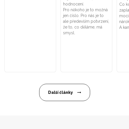
hodnocení.
Co k
Pro někoho je to možná
zapla
jen číslo. Pro nás je to
moci
ale především potvrzení,
náro
že to, co děláme, má
A kam
smysl.
Další články