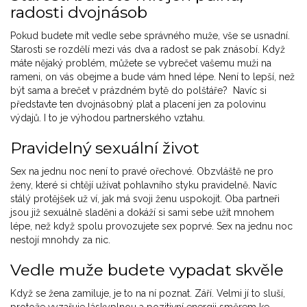
radosti dvojnásob
Pokud budete mít vedle sebe správného muže, vše se usnadní.
Starosti se rozdělí mezi vás dva a radost se pak znásobí. Když
máte nějaký problém, můžete se vybrečet vašemu muži na
rameni, on vás obejme a bude vám hned lépe. Není to lepší, než
být sama a brečet v prázdném bytě do polštáře? Navíc si
představte ten dvojnásobný plat a placení jen za polovinu
výdajů. I to je výhodou partnerského vztahu.
Pravidelný sexuální život
Sex na jednu noc není to pravé ořechové. Obzvláště ne pro
ženy, které si chtějí užívat pohlavního styku pravidelně. Navíc
stálý protějšek už ví, jak má svoji ženu uspokojit. Oba partneři
jsou již sexuálně sladěni a dokáží si sami sebe užít mnohem
lépe, než když spolu provozujete sex poprvé. Sex na jednu noc
nestojí mnohdy za nic.
Vedle muže budete vypadat skvěle
Když se žena zamiluje, je to na ní poznat. Září. Velmi jí to sluší,