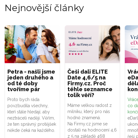
Nejnovější články
Petra - našli jsme
Češi dali ELITE
Vrá
jeden druhého a
Date 4,6/5 na
eDa
od té doby
Firmy.cz. Proč
děl
tvoříme pár
téhle seznamce
kon
tolik věří?
Proto bych ráda
Vráce
Máme velkou radost z
povzbudila všechny,
co dě
milníku, který pro nás
kteří stále hledají, aby
konč
hodně znamená.
neztráceli naději. Věřím,
eDar
Na Firmy.cz jsme se
že ten správný protějšek
ukon
dostali na hodnocení 4,6
někde čeká na každého.
mnoh
z 5 na základě 468
řeší 