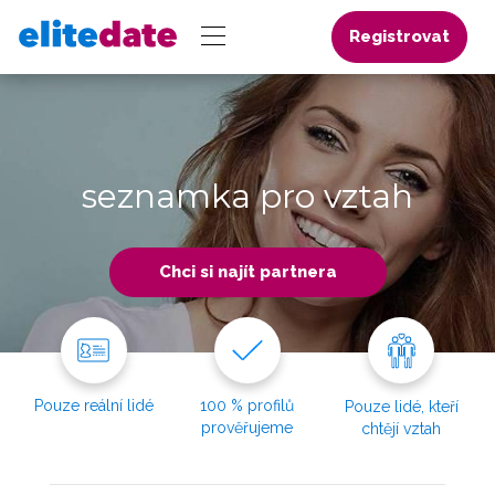
Registrovat
seznamka pro vztah
Chci si najít partnera
Pouze reální lidé
100 % profilů
Pouze lidé, kteří
prověřujeme
chtějí vztah