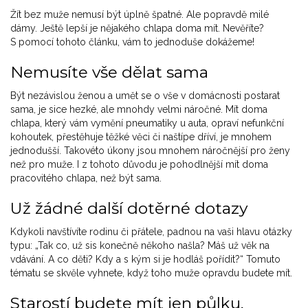
Žít bez muže nemusí být úplně špatné. Ale popravdě milé
dámy. Ještě lepší je nějakého chlapa doma mít. Nevěříte?
S pomocí tohoto článku, vám to jednoduše dokážeme!
Nemusíte vše dělat sama
Být nezávislou ženou a umět se o vše v domácnosti postarat
sama, je sice hezké, ale mnohdy velmi náročné. Mít doma
chlapa, který vám vymění pneumatiky u auta, opraví nefunkční
kohoutek, přestěhuje těžké věci či naštípe dříví, je mnohem
jednodušší. Takovéto úkony jsou mnohem náročnější pro ženy
než pro muže. I z tohoto důvodu je pohodlnější mít doma
pracovitého chlapa, než být sama.
Už žádné další dotěrné dotazy
Kdykoli navštívíte rodinu či přátele, padnou na vaši hlavu otázky
typu: „Tak co, už sis konečně někoho našla? Máš už věk na
vdávání. A co děti? Kdy a s kým si je hodláš pořídit?“ Tomuto
tématu se skvěle vyhnete, když toho muže opravdu budete mít.
Starostí budete mít jen půlku,