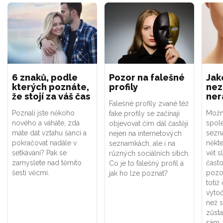
6 znaků, podle
Pozor na falešné
Jak
kterých poznáte,
profily
nez
že stojí za váš čas
ner
Falešné profily zvané též
Poznali jste někoho
Možná
fake profily se začínají
nového a váháte, zda
spol
objevovat čím dál častěji
máte dát vztahu šanci a
sezn
nejen na internetových
pokračovat nadále v
někte
seznamkách, ale i na
setkávání? Pak se
vět s
různých sociálních sítích.
zamyslete nad těmito
často
Co je to falešný profil a
šesti věcmi.
pozo
jak ho lze poznat?
toti
vytoč
než s
zůst
sám. 