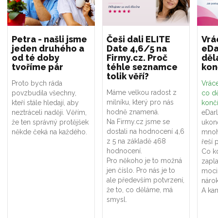
Petra - našli jsme
Češi dali ELITE
Vrá
jeden druhého a
Date 4,6/5 na
eDa
od té doby
Firmy.cz. Proč
děl
tvoříme pár
téhle seznamce
kon
tolik věří?
Proto bych ráda
Vráce
Máme velkou radost z
povzbudila všechny,
co dě
milníku, který pro nás
kteří stále hledají, aby
konč
hodně znamená.
neztráceli naději. Věřím,
eDar
Na Firmy.cz jsme se
že ten správný protějšek
ukon
dostali na hodnocení 4,6
někde čeká na každého.
mnoh
z 5 na základě 468
řeší 
hodnocení.
Co k
Pro někoho je to možná
zapla
jen číslo. Pro nás je to
moci
ale především potvrzení,
náro
že to, co děláme, má
A kam
smysl.