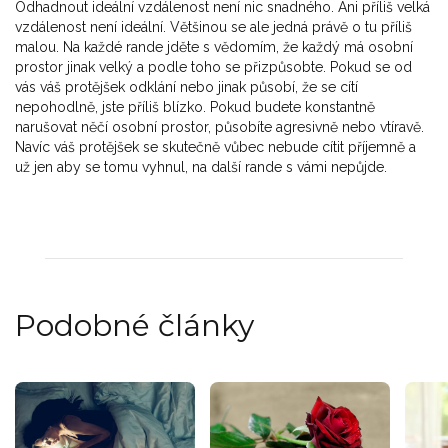
Odhadnout ideální vzdálenost není nic snadného. Ani příliš velká
vzdálenost není ideální. Většinou se ale jedná právě o tu příliš
malou. Na každé rande jděte s vědomím, že každý má osobní
prostor jinak velký a podle toho se přizpůsobte. Pokud se od
vás váš protějšek odklání nebo jinak působí, že se cítí
nepohodlně, jste příliš blízko. Pokud budete konstantně
narušovat něčí osobní prostor, působíte agresivně nebo vtíravě.
Navíc váš protějšek se skutečně vůbec nebude cítit příjemně a
už jen aby se tomu vyhnul, na další rande s vámi nepůjde.
Podobné články