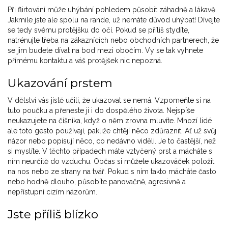
Při flirtování může uhýbání pohledem působit záhadně a lákavě.
Jakmile jste ale spolu na rande, už nemáte důvod uhýbat! Dívejte
se tedy svému protějšku do očí. Pokud se příliš stydíte,
natrénujte třeba na zákaznících nebo obchodních partnerech, že
se jim budete dívat na bod mezi obočím. Vy se tak vyhnete
přímému kontaktu a váš protějšek nic nepozná.
Ukazování prstem
V dětství vás jistě učili, že ukazovat se nemá. Vzpomeňte si na
tuto poučku a přeneste ji i do dospělého života. Nejspíše
neukazujete na číšníka, když o něm zrovna mluvíte. Mnozí lidé
ale toto gesto používají, pakliže chtějí něco zdůraznit. Ať už svůj
názor nebo popisují něco, co nedávno viděli. Je to častější, než
si myslíte. V těchto případech máte vztyčený prst a mácháte s
ním neurčitě do vzduchu. Občas si můžete ukazováček položit
na nos nebo ze strany na tvář. Pokud s ním takto mácháte často
nebo hodně dlouho, působíte panovačně, agresivně a
nepřístupní cizím názorům.
Jste příliš blízko