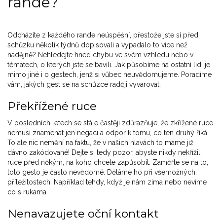
rande?
Odcházíte z každého rande neúspěšní, přestože jste si před
schůzku několik týdnů dopisovali a vypadalo to více než
nadějně? Nehledejte hned chybu ve svém vzhledu nebo v
tématech, o kterých jste se bavili. Jak působíme na ostatní lidi je
mimo jiné i o gestech, jenž si vůbec neuvědomujeme. Poradíme
vám, jakých gest se na schůzce raději vyvarovat.
Překřížené ruce
V posledních letech se stále častěji zdůrazňuje, že zkřížené ruce
nemusí znamenat jen negaci a odpor k tomu, co ten druhý říká.
To ale nic nemění na faktu, že v našich hlavách to máme již
dávno zakódované! Dejte si tedy pozor, abyste nikdy nekřížili
ruce před někým, na koho chcete zapůsobit. Zaměřte se na to,
toto gesto je často nevědomé. Děláme ho při všemožných
příležitostech. Například tehdy, když je nám zima nebo nevíme
co s rukama.
Nenavazujete oční kontakt