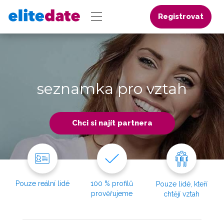
Registrovat
seznamka pro vztah
Chci si najít partnera
Pouze reální lidé
100 % profilů
Pouze lidé, kteří
prověřujeme
chtějí vztah