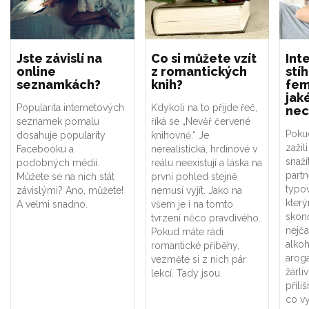
Jste závislí na
Co si můžete vzít
Int
online
z romantických
stí
seznamkách?
knih?
fem
jak
Popularita internetových
Kdykoli na to přijde řeč,
nec
seznamek pomalu
říká se „Nevěř červené
Pokud
dosahuje popularity
knihovně.“ Je
zažil
Facebooku a
nerealistická, hrdinové v
snaží
podobných médií.
reálu neexistují a láska na
partn
Můžete se na nich stát
první pohled stejně
typov
závislými? Ano, můžete!
nemusí vyjít. Jako na
který
A velmi snadno.
všem je i na tomto
skonč
tvrzení něco pravdivého.
nejča
Pokud máte rádi
alkoh
romantické příběhy,
arog
vezměte si z nich pár
žárli
lekcí. Tady jsou.
příl
co v