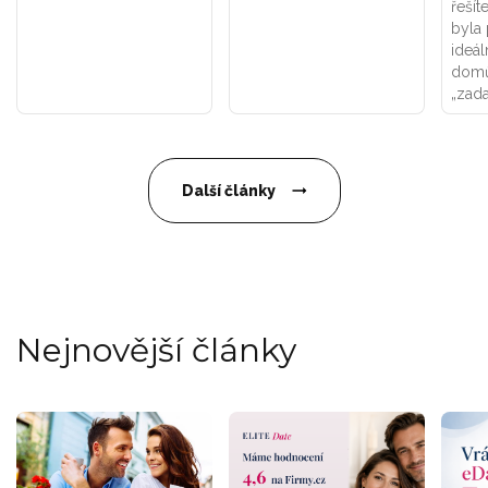
řešít
byla 
ideál
domů
„zad
Další články
Nejnovější články