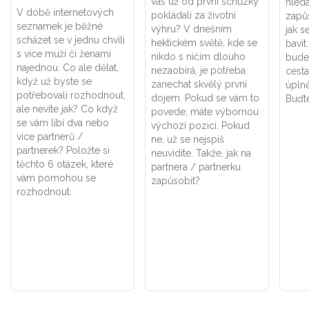
vás už od první schůzky
hleda
V době internetových
pokládali za životní
zapůs
seznamek je běžné
výhru? V dnešním
jak s
scházet se v jednu chvíli
hektickém světě, kde se
bavit
s více muži či ženami
nikdo s ničím dlouho
bude 
najednou. Co ale dělat,
nezaobírá, je potřeba
cesta
když už byste se
zanechat skvělý první
úpln
potřebovali rozhodnout,
dojem. Pokud se vám to
Buďte
ale nevíte jak? Co když
povede, máte výbornou
se vám líbí dva nebo
výchozí pozici. Pokud
více partnerů /
ne, už se nejspíš
partnerek? Položte si
neuvidíte. Takže, jak na
těchto 6 otázek, které
partnera / partnerku
vám pomohou se
zapůsobit?
rozhodnout.