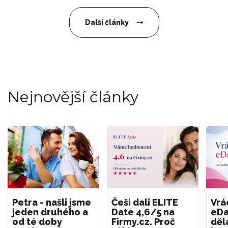
Další články
Nejnovější články
Petra - našli jsme
Češi dali ELITE
Vrá
jeden druhého a
Date 4,6/5 na
eDa
od té doby
Firmy.cz. Proč
děl