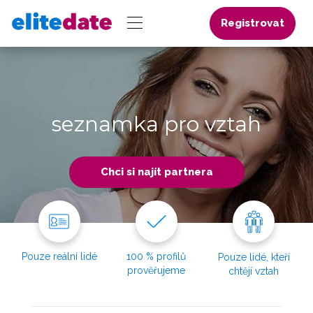
Registrovat
seznamka pro vztah
Chci si najít partnera
Pouze reální lidé
100 % profilů
Pouze lidé, kteří
prověřujeme
chtějí vztah