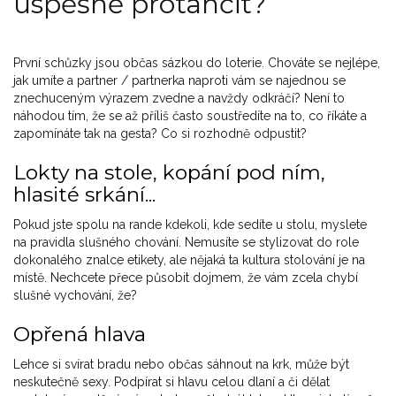
úspěšně protančit?
První schůzky jsou občas sázkou do loterie. Chováte se nejlépe,
jak umíte a partner / partnerka naproti vám se najednou se
znechuceným výrazem zvedne a navždy odkráčí? Není to
náhodou tím, že se až příliš často soustředíte na to, co říkáte a
zapomínáte tak na gesta? Co si rozhodně odpustit?
Lokty na stole, kopání pod ním,
hlasité srkání...
Pokud jste spolu na rande kdekoli, kde sedíte u stolu, myslete
na pravidla slušného chování. Nemusíte se stylizovat do role
dokonalého znalce etikety, ale nějaká ta kultura stolování je na
místě. Nechcete přece působit dojmem, že vám zcela chybí
slušné vychování, že?
Opřená hlava
Lehce si svírat bradu nebo občas sáhnout na krk, může být
neskutečně sexy. Podpírat si hlavu celou dlaní a či dělat