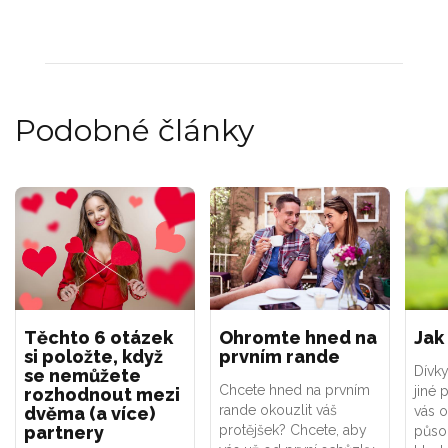
Podobné články
Těchto 6 otázek
Ohromte hned na
Jak
si položte, když
prvním rande
Dívky
se nemůžete
Chcete hned na prvním
jiné 
rozhodnout mezi
rande okouzlit váš
dvěma (a více)
vás 
partnery
protějšek? Chcete, aby
působ