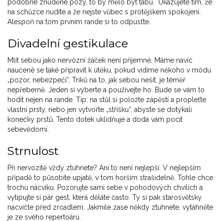
podobné znuděné pózy, to by mělo být tabu. Ukazujete tím, že
na schůzce nudíte a že nejste vůbec s protějškem spokojeni.
Alespoň na tom prvním rande si to odpusťte.
Divadelní gestikulace
Mlít sebou jako nervózní žáček není příjemné. Máme navíc
naučené se také připravit k útěku, pokud vidíme někoho v módu
„pozor, nebezpečí“. Triků na to, jak sebou nešít, je téměř
nepřeberně. Jeden si vyberte a používejte ho. Bude se vám to
hodit nejen na rande. Tip: na stůl si položte zápěstí a propleťte
vlastní prsty, nebo jen vytvořte „stříšku“, abyste se dotýkali
konečky prstů. Tento dotek uklidňuje a dodá vám pocit
sebevědomí.
Strnulost
Při nervozitě vždy ztuhnete? Ani to není nejlepší. V nejlepším
případě to působíte upjatě, v tom horším strašidelně. Tohle chce
trochu nácviku. Pozorujte sami sebe v pohodových chvílích a
vytipujte si pár gest, která děláte často. Ty si pak starosvětsky
nacvičte před zrcadlem. Jakmile zase někdy ztuhnete, vytáhněte
je ze svého repertoáru.