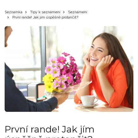
Seznamka
Tipy k seznámení
Seznámení
První rande! Jak jím úspěšně protančit?
První rande! Jak jím