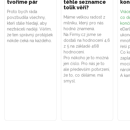
tvoříme pár
téhle seznamce
kon
tolik věří?
Proto bych ráda
Vráce
Máme velkou radost z
povzbudila všechny,
co dě
milníku, který pro nás
kteří stále hledají, aby
konč
hodně znamená.
neztráceli naději. Věřím,
eDar
Na Firmy.cz jsme se
že ten správný protějšek
ukon
dostali na hodnocení 4,6
někde čeká na každého.
mnoh
z 5 na základě 468
řeší 
hodnocení.
Co k
Pro někoho je to možná
zapla
jen číslo. Pro nás je to
moci
ale především potvrzení,
náro
že to, co děláme, má
A kam
smysl.