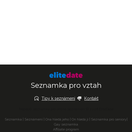
Seznamka pro vztah
Tipy k seznámení
Kontakt
Nejlepší seznamka pro online seznámení © 2026 EliteDate
Seznamka
|
Seznámení
|
Ona hledá jeho
|
On hledá ji
|
Seznamka pro seniory
|
Gay seznamka
Affiliate program