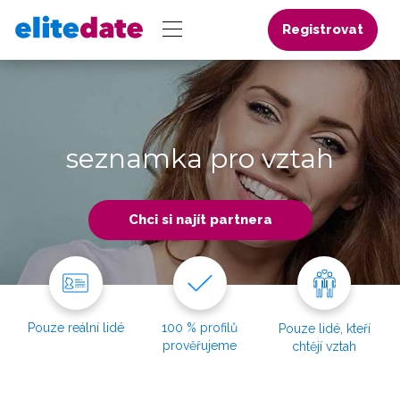
Registrovat
seznamka pro vztah
Chci si najít partnera
Pouze reální lidé
100 % profilů
Pouze lidé, kteří
prověřujeme
chtějí vztah