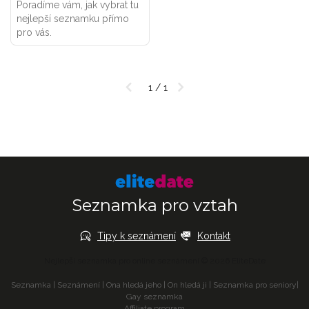
Poradíme vám, jak vybrat tu
nejlepší seznamku přímo
pro vás.
1 / 1
Seznamka pro vztah
Tipy k seznámení
Kontakt
Nejlepší seznamka pro online seznámení © 2026 EliteDate
Seznamka
|
Seznámení
|
Ona hledá jeho
|
On hledá ji
|
Seznamka pro seniory
|
Gay seznamka
Affiliate program