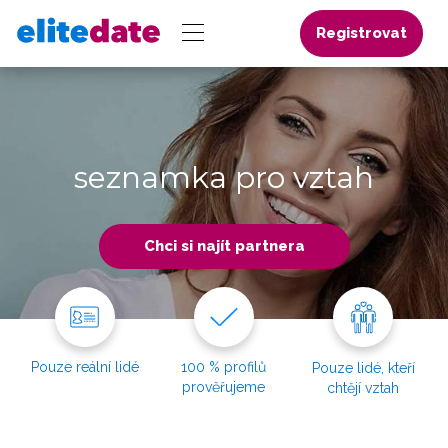
Registrovat
seznamka pro vztah
Chci si najít partnera
Pouze reální lidé
100 % profilů
Pouze lidé, kteří
prověřujeme
chtějí vztah