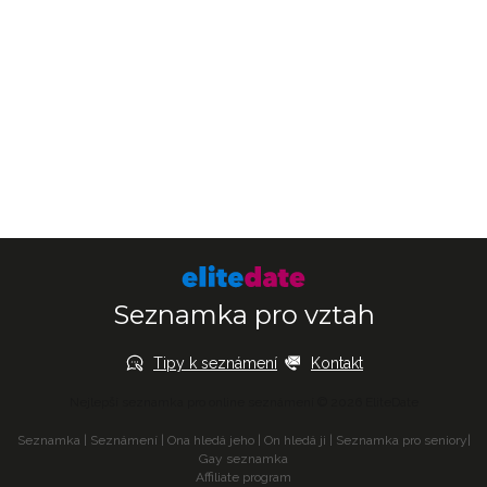
Seznamka pro vztah
Tipy k seznámení
Kontakt
Nejlepší seznamka pro online seznámení © 2026 EliteDate
Seznamka
|
Seznámení
|
Ona hledá jeho
|
On hledá ji
|
Seznamka pro seniory
|
Gay seznamka
Affiliate program