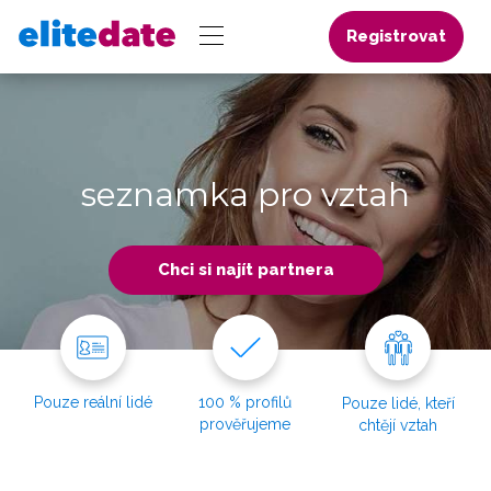
Registrovat
seznamka pro vztah
Chci si najít partnera
Pouze reální lidé
100 % profilů
Pouze lidé, kteří
prověřujeme
chtějí vztah