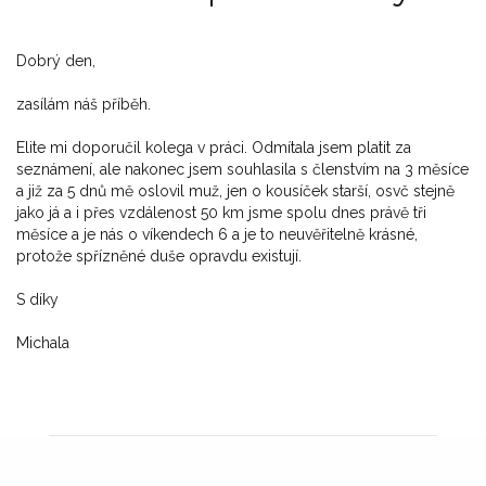
Dobrý den,
zasílám náš příběh.
Elite mi doporučil kolega v práci. Odmítala jsem platit za
seznámení, ale nakonec jsem souhlasila s členstvím na 3 měsíce
a již za 5 dnů mě oslovil muž, jen o kousíček starší, osvč stejně
jako já a i přes vzdálenost 50 km jsme spolu dnes právě tři
měsíce a je nás o víkendech 6 a je to neuvěřitelně krásné,
protože spřízněné duše opravdu existují.
S díky
Michala