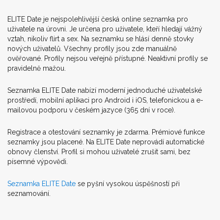
ELITE Date je nejspolehlivější česká online seznamka pro
uživatele na úrovni. Je určena pro uživatele, kteří hledají vážný
vztah, nikoliv flirt a sex. Na seznamku se hlásí denně stovky
nových uživatelů. Všechny profily jsou zde manuálně
ověřované. Profily nejsou veřejně přístupné. Neaktivní profily se
pravidelně mažou.
Seznamka ELITE Date nabízí moderní jednoduché uživatelské
prostředí, mobilní aplikaci pro Android i iOS, telefonickou a e-
mailovou podporu v českém jazyce (365 dní v roce).
Registrace a otestování seznamky je zdarma. Prémiové funkce
seznamky jsou placené. Na ELITE Date neprovádí automatické
obnovy členství. Profil si mohou uživatelé zrušit sami, bez
písemné výpovědi.
Seznamka ELITE Date
se pyšní vysokou úspěšností při
seznamování.