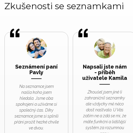
Zkušenosti se seznamkami
Seznámení paní
Napsali jste nám
Pavly
- příběh
uživatele Kamila
Na seznamce jsem
Zkoušel jsem jiné (i
našla koho jsem
zahraniční) seznamky
hledala. Jsme oba
ale vždycky mě něco
spokojeni a užíváme si
dost naštvalo. U Vás
společný čas. Díky
zatím ne a zdá se mi, že
seznamce jsme si splnili
máte funkční a lidštější
přání prožít hezké chvíle
systém za rozumnou
ve dvou.