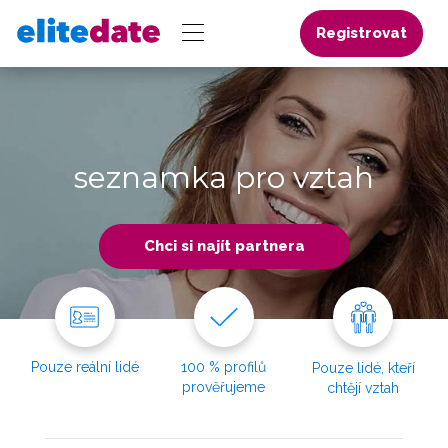
Registrovat
seznamka pro vztah
Chci si najít partnera
Pouze reální lidé
100 % profilů
Pouze lidé, kteří
prověřujeme
chtějí vztah