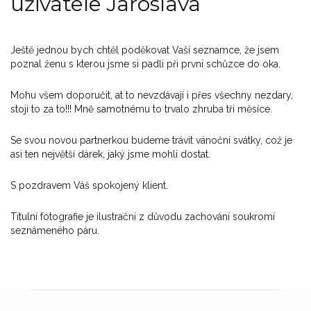
uživatele Jaroslava
Ještě jednou bych chtěl poděkovat Vaší seznamce, že jsem
poznal ženu s kterou jsme si padli při první schůzce do oka.
Mohu všem doporučit, at to nevzdávají i přes všechny nezdary,
stojí to za to!!! Mně samotnému to trvalo zhruba tři měsíce.
Se svou novou partnerkou budeme trávit vánoční svátky, což je
asi ten největší dárek, jaký jsme mohli dostat.
S pozdravem Váš spokojený klient.
Titulní fotografie je ilustrační z důvodu zachování soukromí
seznámeného páru.