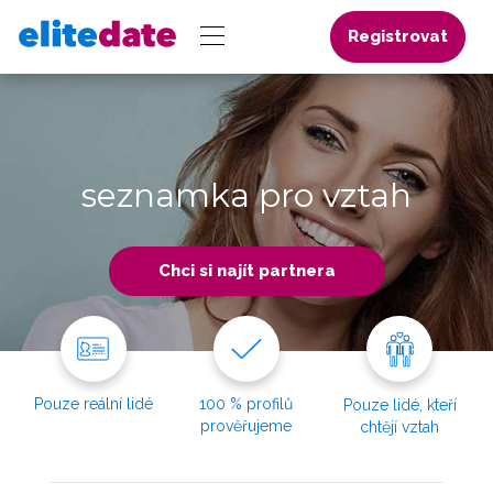
Registrovat
seznamka pro vztah
Chci si najít partnera
Pouze reální lidé
100 % profilů
Pouze lidé, kteří
prověřujeme
chtějí vztah