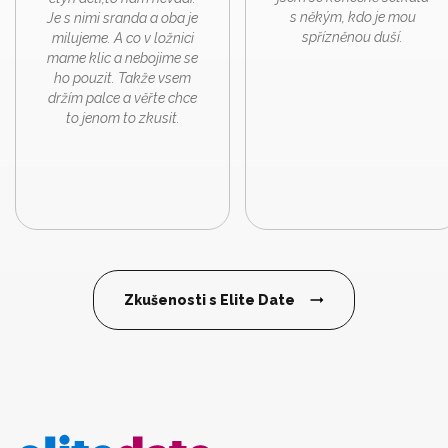
s někým, kdo je mou
Je s nimi sranda a oba je
spřízněnou duší.
milujeme. A co v ložnici
mame klic a nebojime se
ho pouzit. Takže vsem
držím palce a věřte chce
to jenom to zkusit.
Zkušenosti s Elite Date