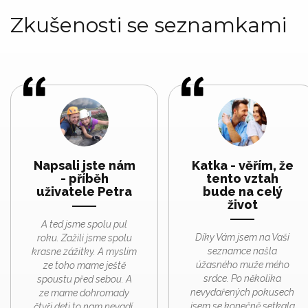
Zkušenosti se seznamkami
Napsali jste nám
Katka - věřím, že
- příběh
tento vztah
uživatele Petra
bude na celý
život
A ted jsme spolu pul
Díky Vám jsem na Vaší
roku. Zažili jsme spolu
seznamce našla
krasne zážitky. A myslim
úžasného muže mého
ze toho mame ještě
srdce. Po několika
spoustu před sebou. A
nevydařených pokusech
ze mame dohromady
jsem se konečně setkala
čtyři deti,to nam nevadí.