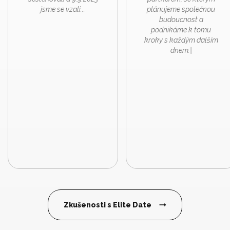
jsme se vzali...
plánujeme společnou
budoucnost a
podnikáme k tomu
kroky s každým dalším
dnem.|
Zkušenosti s Elite Date