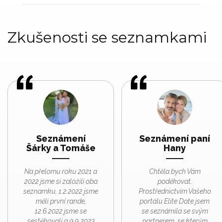
Zkušenosti se seznamkami
Seznámení
Seznámení paní
Šárky a Tomáše
Hany
Na přelomu roku 2021 a
Chtěla bych Vám
2022 jsme si založili oba
poděkovat.
seznamku, 1.2.2022 jsme
Prostřednictvím Vašeho
měli první rande,
portálu Elite Date jsem
12.6.2022 jsme se
se seznámila se svým
sestěhovali a 9.9.2023
partnerem, se kterým