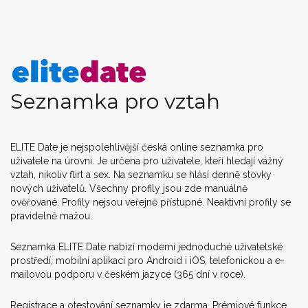
Seznamka pro vztah
ELITE Date je nejspolehlivější česká online seznamka pro
uživatele na úrovni. Je určena pro uživatele, kteří hledají vážný
vztah, nikoliv flirt a sex. Na seznamku se hlásí denně stovky
nových uživatelů. Všechny profily jsou zde manuálně
ověřované. Profily nejsou veřejně přístupné. Neaktivní profily se
pravidelně mažou.
Seznamka ELITE Date nabízí moderní jednoduché uživatelské
prostředí, mobilní aplikaci pro Android i iOS, telefonickou a e-
mailovou podporu v českém jazyce (365 dní v roce).
Registrace a otestování seznamky je zdarma. Prémiové funkce