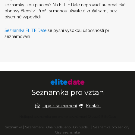
seznamky jsou placené. Na ELITE Date neprovádí automatické
obnovy členství. Profil si mohou uživatelé zrušit sami, bez
písemné výpovědi.
Seznamka ELITE Date
se pyšní vysokou úspěšností při
seznamování.
Seznamka pro vztah
Tipy k seznámení
Kontakt
Nejlepší seznamka pro online seznámení © 2026 EliteDate
Seznamka
|
Seznámení
|
Ona hledá jeho
|
On hledá ji
|
Seznamka pro seniory
|
Gay seznamka