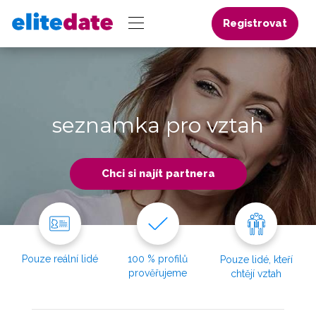
Registrovat
seznamka pro vztah
Chci si najít partnera
Pouze reální lidé
100 % profilů
Pouze lidé, kteří
prověřujeme
chtějí vztah