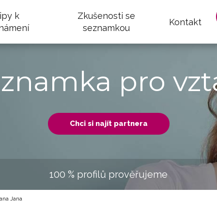
ipy k
Zkušenosti se
Kontakt
námení
seznamkou
eznamka pro vzt
Chci si najít partnera
100 % profilů prověřujeme
ana Jana