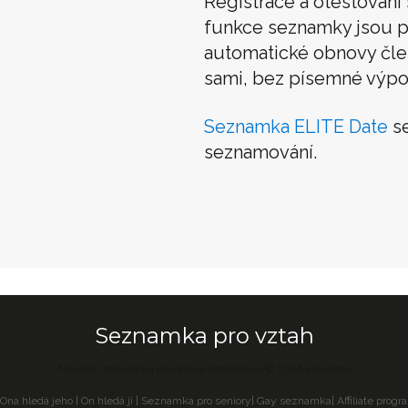
Registrace a otestován
funkce seznamky jsou p
automatické obnovy člens
sami, bez písemné výpo
Seznamka ELITE Date
se
seznamování.
Seznamka pro vztah
Nejlepší seznamka pro online seznámení © 2026 EliteDate
Ona hledá jeho
|
On hledá ji
|
Seznamka pro seniory
|
Gay seznamka
|
Affiliate progr