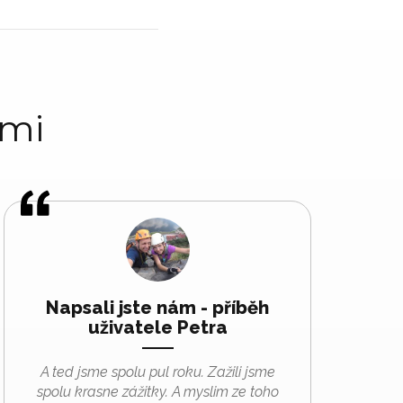
ami
Napsali jste nám - příběh
uživatele Petra
A ted jsme spolu pul roku. Zažili jsme
spolu krasne zážitky. A myslim ze toho