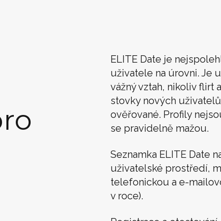
ELITE Date je nejspoleh
uživatele na úrovni. Je u
vážný vztah, nikoliv flir
stovky nových uživatelů
ro
ověřované. Profily nejso
se pravidelně mažou.
Seznamka ELITE Date n
uživatelské prostředí, m
telefonickou a e-mailo
v roce).