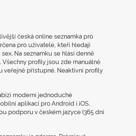
livější česká online seznamka pro
rčena pro uživatele, kteří hledají
t a sex. Na seznamku se hlásí denně
. Všechny profily jsou zde manuálně
u veřejně přístupné. Neaktivní profily
abízí moderní jednoduché
obilní aplikaci pro Android i iOS,
vou podporu v českém jazyce (365 dní