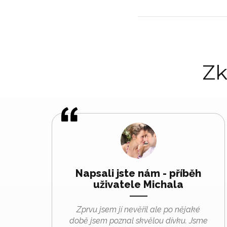
Zk
Napsali jste nám - příběh
uživatele Michala
Zprvu jsem jí nevěřil ale po nějaké
době jsem poznal skvělou dívku. Jsme