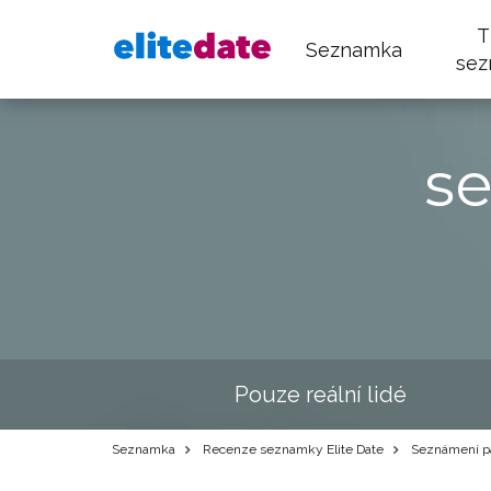
T
Seznamka
sez
s
Pouze reální lidé
Seznamka
Recenze seznamky Elite Date
Seznámení p