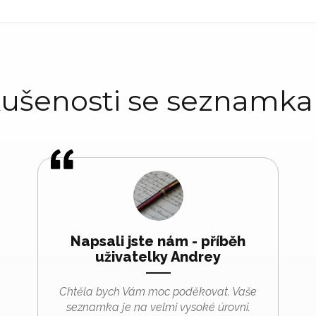
ušenosti se seznamk
Napsali jste nám - příběh
uživatelky Andrey
Chtěla bych Vám moc poděkovat. Vaše
seznamka je na velmi vysoké úrovni.