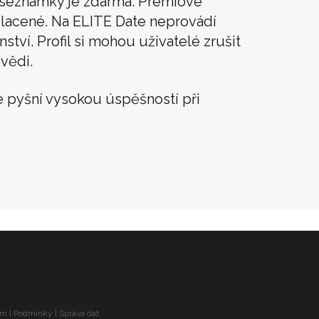
í seznamky je zdarma. Prémiové
lacené. Na ELITE Date neprovádí
tví. Profil si mohou uživatelé zrušit
vědi.
 pyšní vysokou úspěšností při
am
|
Podmínky
|
Správa dat