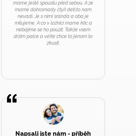
mame ještě spoustu před sebou. A ze
mame dohromady čtyři deti,to nam
nevadí. Je s nimi sranda a oba je
milujeme. A co v ložnici mame klic a
nebojime se ho pouzit. Takže vsem
držím palce a věřte chce to jenom to
zkusit.
Napsali jste nám - příběh