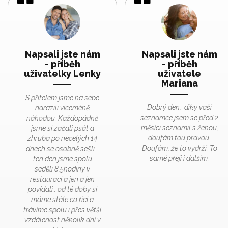
Napsali jste nám
Napsali jste nám
- příběh
- příběh
uživatelky Lenky
uživatele
Mariana
S přítelem jsme na sebe
Dobrý den, díky vaší
narazili víceméně
seznamce jsem se před 2
náhodou. Každopádně
měsíci seznamil s ženou,
jsme si začali psát a
doufám tou pravou.
zhruba po necelých 14
Doufám, že to vydrží. To
dnech se osobně sešli...
samé přeji i dalším.
ten den jsme spolu
seděli 8,5hodiny v
restauraci a jen a jen
povídali.. od té doby si
máme stále co říci a
trávíme spolu i přes větší
vzdálenost několik dní v