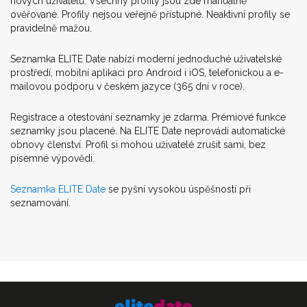
nových uživatelů. Všechny profily jsou zde manuálně
ověřované. Profily nejsou veřejně přístupné. Neaktivní profily se
pravidelně mažou.
Seznamka ELITE Date nabízí moderní jednoduché uživatelské
prostředí, mobilní aplikaci pro Android i iOS, telefonickou a e-
mailovou podporu v českém jazyce (365 dní v roce).
Registrace a otestování seznamky je zdarma. Prémiové funkce
seznamky jsou placené. Na ELITE Date neprovádí automatické
obnovy členství. Profil si mohou uživatelé zrušit sami, bez
písemné výpovědi.
Seznamka ELITE Date
se pyšní vysokou úspěšností při
seznamování.