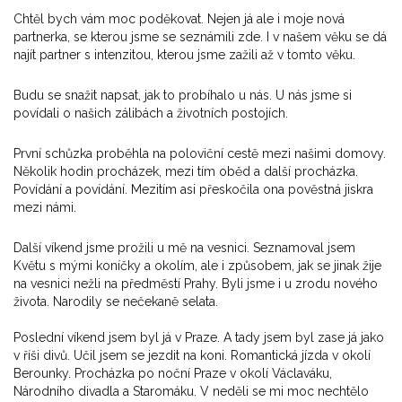
Chtěl bych vám moc poděkovat. Nejen já ale i moje nová
partnerka, se kterou jsme se seznámili zde. I v našem věku se dá
najít partner s intenzitou, kterou jsme zažili až v tomto věku.
Budu se snažit napsat, jak to probíhalo u nás. U nás jsme si
povídali o našich zálibách a životních postojích.
První schůzka proběhla na poloviční cestě mezi našimi domovy.
Několik hodin procházek, mezi tím oběd a další procházka.
Povídání a povídání. Mezitím asi přeskočila ona pověstná jiskra
mezi námi.
Další víkend jsme prožili u mě na vesnici. Seznamoval jsem
Květu s mými koníčky a okolím, ale i způsobem, jak se jinak žije
na vesnici nežli na předměstí Prahy. Byli jsme i u zrodu nového
života. Narodily se nečekaně selata.
Poslední víkend jsem byl já v Praze. A tady jsem byl zase já jako
v říši divů. Učil jsem se jezdit na koni. Romantická jízda v okolí
Berounky. Procházka po noční Praze v okolí Václaváku,
Národního divadla a Staromáku. V neděli se mi moc nechtělo