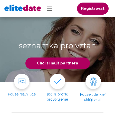
Registrovat
seznamka pro vztah
Chci si najít partnera
Pouze reální lidé
100 % profilů
Pouze lidé, kteří
prověřujeme
chtějí vztah