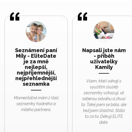
Seznámení paní
Napsali jste nám
Míly - EliteDate
- příběh
je za mně
uživatelky
nejlepší,
Kamily
nejpříjemnější,
nejpřehlednější
Všem, kteří váhají s
seznamka
využitím služeb
seznamky vzkazuji, ať
Momentálně mám z Vaší
seberou odvahu a zkusí
seznamky hodného a
to. Také jsem se bála, ale
milého partnera.
teď jsem štastná. Stálo
to za to. Děkuji ELITE
date.