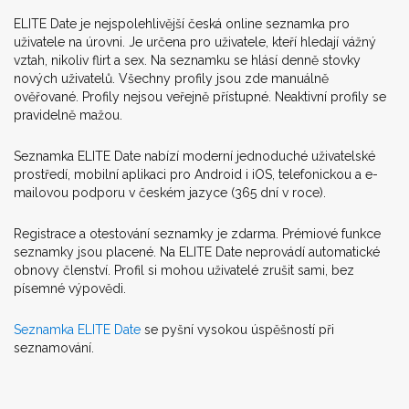
ELITE Date je nejspolehlivější česká online seznamka pro
uživatele na úrovni. Je určena pro uživatele, kteří hledají vážný
vztah, nikoliv flirt a sex. Na seznamku se hlásí denně stovky
nových uživatelů. Všechny profily jsou zde manuálně
ověřované. Profily nejsou veřejně přístupné. Neaktivní profily se
pravidelně mažou.
Seznamka ELITE Date nabízí moderní jednoduché uživatelské
prostředí, mobilní aplikaci pro Android i iOS, telefonickou a e-
mailovou podporu v českém jazyce (365 dní v roce).
Registrace a otestování seznamky je zdarma. Prémiové funkce
seznamky jsou placené. Na ELITE Date neprovádí automatické
obnovy členství. Profil si mohou uživatelé zrušit sami, bez
písemné výpovědi.
Seznamka ELITE Date
se pyšní vysokou úspěšností při
seznamování.