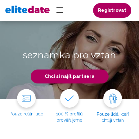
Registrovat
seznamka pro vztah
Chci si najít partnera
Pouze reální lidé
100 % profilů
Pouze lidé, kteří
prověřujeme
chtějí vztah