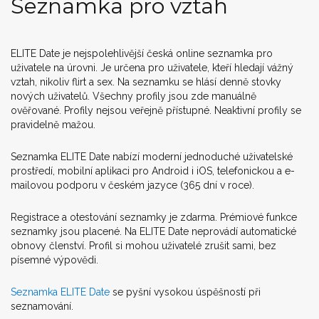
Seznamka pro vztah
ELITE Date je nejspolehlivější česká online seznamka pro
uživatele na úrovni. Je určena pro uživatele, kteří hledají vážný
vztah, nikoliv flirt a sex. Na seznamku se hlásí denně stovky
nových uživatelů. Všechny profily jsou zde manuálně
ověřované. Profily nejsou veřejně přístupné. Neaktivní profily se
pravidelně mažou.
Seznamka ELITE Date nabízí moderní jednoduché uživatelské
prostředí, mobilní aplikaci pro Android i iOS, telefonickou a e-
mailovou podporu v českém jazyce (365 dní v roce).
Registrace a otestování seznamky je zdarma. Prémiové funkce
seznamky jsou placené. Na ELITE Date neprovádí automatické
obnovy členství. Profil si mohou uživatelé zrušit sami, bez
písemné výpovědi.
Seznamka ELITE Date
se pyšní vysokou úspěšností při
seznamování.