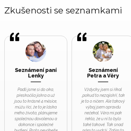
Zkušenosti se seznamkami
Seznámení paní
Seznámení
Lenky
Petra a Věry
Padli jsme si do oka,
Vždycky jsem si říkal
přeskočila jiskra a už
,pokud to nezajiskří, tak
jsou to krásné 4 měsíce,
je to o ničem. Ale takový
můžu říci, že to je láska
výboj jsem opravdu
mého života, plánujeme
nečekal. Věra mi pak
společnou dovolenou a
řekla, že u ní to bylo
dokonce i společné
také takové. Tak snad
bydlení. Proto neváhejte
nám to vydrží. Zatím to