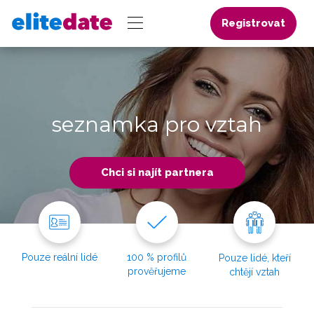
Registrovat
seznamka pro vztah
Chci si najít partnera
Pouze reální lidé
100 % profilů
Pouze lidé, kteří
prověřujeme
chtějí vztah