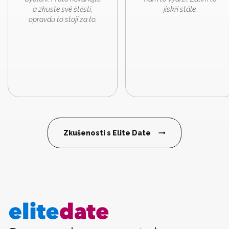
a zkuste své štěstí,
jiskří stále.
opravdu to stojí za to.
Zkušenosti s Elite Date