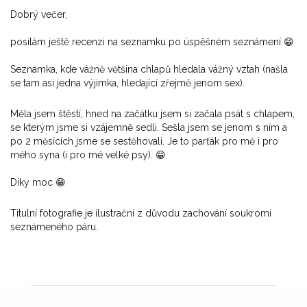
Dobrý večer,
posílám ještě recenzi na seznamku po úspěšném seznámení 😁
Seznamka, kde vážně většina chlapů hledala vážný vztah (našla
se tam asi jedna výjimka, hledající zřejmě jenom sex).
Měla jsem štěstí, hned na začátku jsem si začala psát s chlapem,
se kterým jsme si vzájemně sedli. Sešla jsem se jenom s ním a
po 2 měsících jsme se sestěhovali. Je to parťák pro mě i pro
mého syna (i pro mé velké psy). 😁
Díky moc 😁
Titulní fotografie je ilustrační z důvodu zachování soukromí
seznámeného páru.