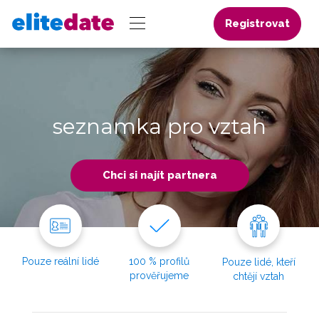
Registrovat
seznamka pro vztah
Chci si najít partnera
Pouze reální lidé
100 % profilů
Pouze lidé, kteří
prověřujeme
chtějí vztah