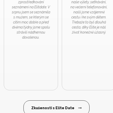
zprostředkování
naše výlety, setkávání,
seznámení na Elitdate. V
na večerní telefonování,
srpnu jsem se seznámila
našli jsme vzájemně
s mužem, se kterým se
cestu i ke svým dětem.
cítím moc dobře a před
Třebaže to byl dlouhá
dvěma týdny jsme spolu
cesta, díky Elite je náš
strávili nádhernou
život konečně úžasný.
dovolenou.
Zkušenosti s Elite Date