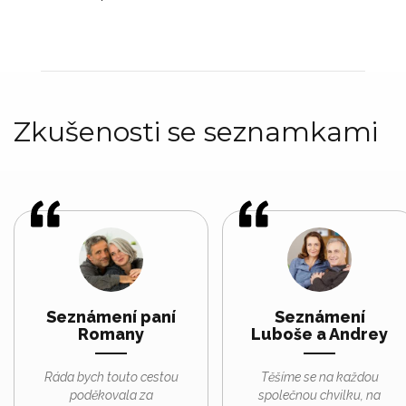
Zkušenosti se seznamkami
Seznámení paní
Seznámení
Romany
Luboše a Andrey
Ráda bych touto cestou
Těšíme se na každou
poděkovala za
společnou chvilku, na