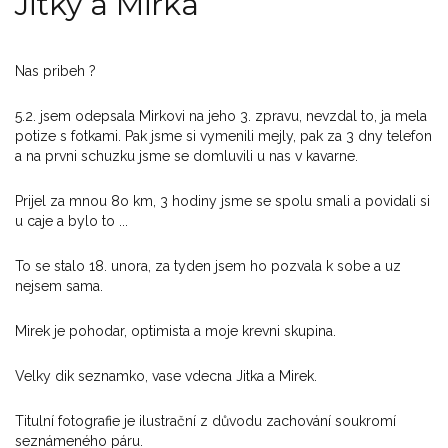
Jitky a Mirka
Nas pribeh ?
5.2. jsem odepsala Mirkovi na jeho 3. zpravu, nevzdal to, ja mela
potize s fotkami. Pak jsme si vymenili mejly, pak za 3 dny telefon
a na prvni schuzku jsme se domluvili u nas v kavarne.
Prijel za mnou 8o km, 3 hodiny jsme se spolu smali a povidali si
u caje a bylo to ...
To se stalo 18. unora, za tyden jsem ho pozvala k sobe a uz
nejsem sama.
Mirek je pohodar, optimista a moje krevni skupina.
Velky dik seznamko, vase vdecna Jitka a Mirek.
Titulní fotografie je ilustrační z důvodu zachování soukromí
seznámeného páru.