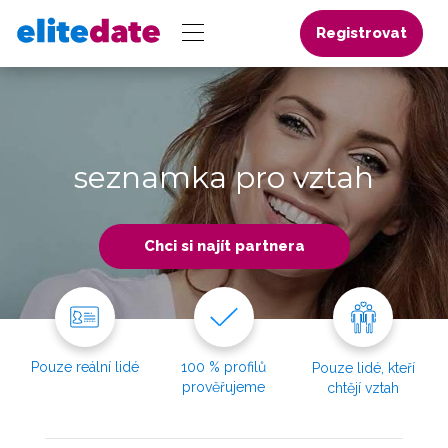
Registrovat
seznamka pro vztah
Chci si najít partnera
Pouze reální lidé
100 % profilů
Pouze lidé, kteří
prověřujeme
chtějí vztah