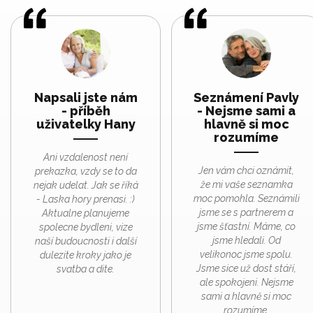
Napsali jste nám
Seznámení Pavly
- příběh
- Nejsme sami a
uživatelky Hany
hlavně si moc
rozumíme
Ani vzdalenost není
Jen vám chci oznámit,
prekazka, vzdy se to da
že mi vaše seznamka
nejak udelat. Jak se říká
moc pomohla. Seznámili
- Laska hory prenasi. :)
jsme se s partnerem a
Aktualne planujeme
jsme šťastní. Máme, co
spolecne bydleni, vize
jsme hledali. Od
naší budoucnosti i další
velikonoc jsme spolu.
dulezite kroky jako je
Jsme sice už dost stáří,
svatba a dite.
ale spokojeni. Nejsme
sami a hlavně si moc
rozumíme.