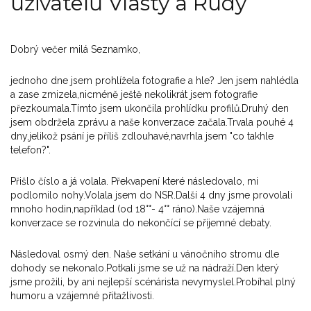
uživatelů Vlasty a Rudy
Dobrý večer milá Seznamko,
jednoho dne jsem prohlížela fotografie a hle? Jen jsem nahlédla
a zase zmizela,nicméně ještě nekolikrát jsem fotografie
přezkoumala.Tímto jsem ukončila prohlídku profilů.Druhý den
jsem obdržela zprávu a naše konverzace začala.Trvala pouhé 4
dny,jelikož psání je příliš zdlouhavé,navrhla jsem "co takhle
telefon?".
Přišlo číslo a já volala. Překvapení které následovalo, mi
podlomilo nohy.Volala jsem do NSR.Další 4 dny jsme provolali
mnoho hodin,například (od 18°°- 4°° ráno).Naše vzájemná
konverzace se rozvinula do nekončící se příjemné debaty.
Následoval osmý den. Naše setkání u vánočního stromu dle
dohody se nekonalo.Potkali jsme se už na nádraží.Den který
jsme prožili, by ani nejlepší scénárista nevymyslel.Probíhal plný
humoru a vzájemné přitažlivosti.