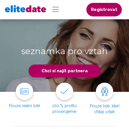
Registrovat
seznamka pro vztah
Chci si najít partnera
Pouze reální lidé
100 % profilů
Pouze lidé, kteří
prověřujeme
chtějí vztah