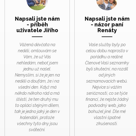
Napsali jste nám
Napsali jste nám
- příběh
- názor paní
uživatele Jiřího
Renáty
Vážená děvčata na
Vaše služby byly po
neděli, omlouvám se
celou dobu naprosto v
Vám, že už Vás
pořádku a reálné.
nehledám, neboť jsem
Členové Vaší seznamky
jednu už našel.
byli skuteční, na rozdíl
Nemyslím, si že je jen na
od jiných
neděli a doufám, že i na
seznamovacích webů.
všední den. Když má
Nejvíce si vážím
někdo někoho rád a má
serióznosti, co se týče
štěstí, že ten druhý mu
financí, že nejste žádný
to oplácí stejným dílem,
podvodný web, jako
tak je jedno jaký je den v
bohužel jiné. Dle mé
kalendáři, protože
vlastní špatné
všechny tyto dny jsou
zkušenosti.
sváteční.