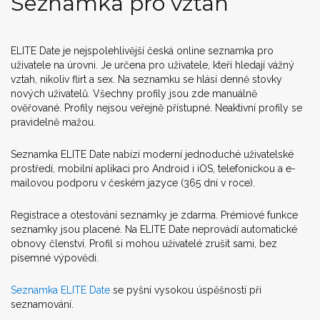
Seznamka pro vztah
ELITE Date je nejspolehlivější česká online seznamka pro
uživatele na úrovni. Je určena pro uživatele, kteří hledají vážný
vztah, nikoliv flirt a sex. Na seznamku se hlásí denně stovky
nových uživatelů. Všechny profily jsou zde manuálně
ověřované. Profily nejsou veřejně přístupné. Neaktivní profily se
pravidelně mažou.
Seznamka ELITE Date nabízí moderní jednoduché uživatelské
prostředí, mobilní aplikaci pro Android i iOS, telefonickou a e-
mailovou podporu v českém jazyce (365 dní v roce).
Registrace a otestování seznamky je zdarma. Prémiové funkce
seznamky jsou placené. Na ELITE Date neprovádí automatické
obnovy členství. Profil si mohou uživatelé zrušit sami, bez
písemné výpovědi.
Seznamka ELITE Date
se pyšní vysokou úspěšností při
seznamování.