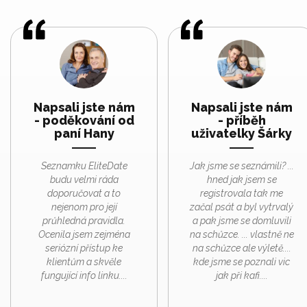
Napsali jste nám
Napsali jste nám
- poděkování od
- příběh
paní Hany
uživatelky Šárky
Seznamku EliteDate
Jak jsme se seznámili? ...
budu velmi ráda
hned jak jsem se
doporučovat a to
registrovala tak me
nejenom pro její
začal psát a byl vytrvalý
průhledná pravidla.
a pak jsme se domluvili
Ocenila jsem zejména
na schůzce. ... vlastně ne
seriózní přístup ke
na schůzce ale výletě....
klientům a skvěle
kde jsme se poznali vic
fungující info linku....
jak při kafi....