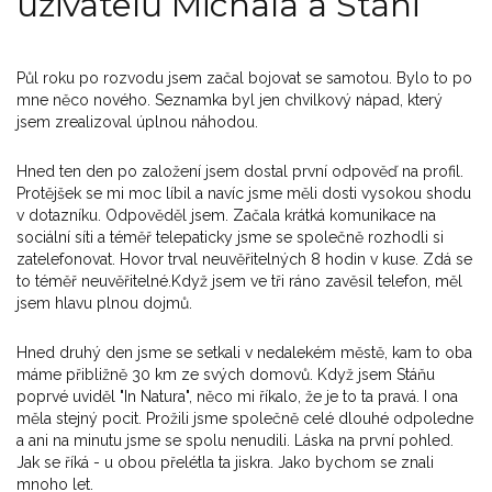
uživatelů Michala a Stáni
Půl roku po rozvodu jsem začal bojovat se samotou. Bylo to po
mne něco nového. Seznamka byl jen chvilkový nápad, který
jsem zrealizoval úplnou náhodou.
Hned ten den po založení jsem dostal první odpověď na profil.
Protějšek se mi moc líbil a navíc jsme měli dosti vysokou shodu
v dotazníku. Odpověděl jsem. Začala krátká komunikace na
sociální síti a téměř telepaticky jsme se společně rozhodli si
zatelefonovat. Hovor trval neuvěřitelných 8 hodin v kuse. Zdá se
to téměř neuvěřitelné.Když jsem ve tři ráno zavěsil telefon, měl
jsem hlavu plnou dojmů.
Hned druhý den jsme se setkali v nedalekém městě, kam to oba
máme přibližně 30 km ze svých domovů. Když jsem Stáňu
poprvé uviděl "In Natura", něco mi říkalo, že je to ta pravá. I ona
měla stejný pocit. Prožili jsme společně celé dlouhé odpoledne
a ani na minutu jsme se spolu nenudili. Láska na první pohled.
Jak se říká - u obou přelétla ta jiskra. Jako bychom se znali
mnoho let.