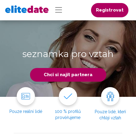
Registrovat
seznamka pro vztah
Chci si najít partnera
Pouze reální lidé
100 % profilů
Pouze lidé, kteří
prověřujeme
chtějí vztah