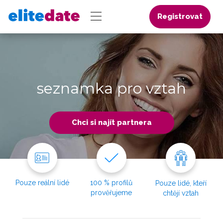
Registrovat
seznamka pro vztah
Chci si najít partnera
Pouze reální lidé
100 % profilů
Pouze lidé, kteří
prověřujeme
chtějí vztah