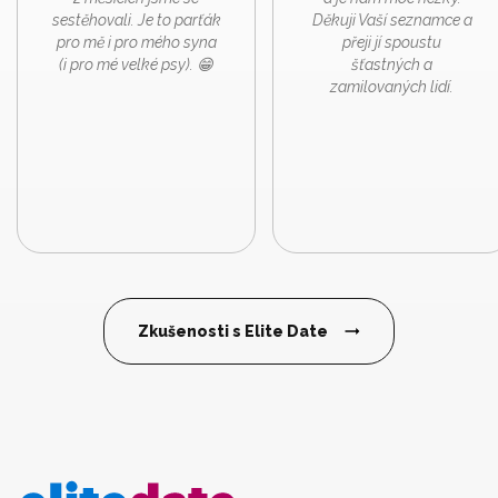
sestěhovali. Je to parťák
Děkuji Vaší seznamce a
pro mě i pro mého syna
přeji jí spoustu
(i pro mé velké psy). 😁
šťastných a
zamilovaných lidí.
Zkušenosti s Elite Date