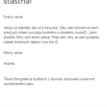
šťastná!
Dobrý večer,
děkuji za nabídku, ale už ji nevyužiji...Díky vaší seznamce jsem
před půl rokem poznala hodného a skvělého muže🙂. Jsem
št'astná. Moc vám tímto děkuji ! Přeji vám, aby se vám podařilo
udělat št'astných daleko více lidí 🙂.
Pěkný večer.
Andrea
Titulní fotografie je ilustrační z důvodu zachování soukromí
seznámeného páru.