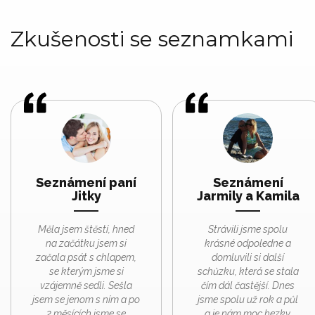
Zkušenosti se seznamkami
Seznámení paní
Seznámení
Jitky
Jarmily a Kamila
Měla jsem štěstí, hned
Strávili jsme spolu
na začátku jsem si
krásné odpoledne a
začala psát s chlapem,
domluvili si další
se kterým jsme si
schůzku, která se stala
vzájemně sedli. Sešla
čím dál častější. Dnes
jsem se jenom s ním a po
jsme spolu už rok a půl
2 měsících jsme se
a je nám moc hezky.