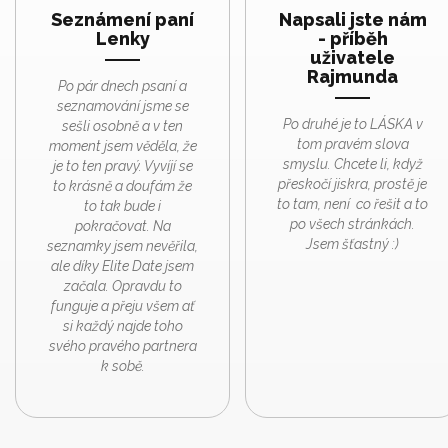
Seznámení paní
Napsali jste nám
Lenky
- příběh
uživatele
Rajmunda
Po pár dnech psaní a
seznamování jsme se
Po druhé je to LÁSKA v
sešli osobně a v ten
tom pravém slova
moment jsem věděla, že
smyslu. Chcete li, když
je to ten pravý. Vyvíjí se
přeskočí jiskra, prostě je
to krásně a doufám že
to tam, není co řešit a to
to tak bude i
po všech stránkách.
pokračovat. Na
Jsem šťastný :)
seznamky jsem nevěřila,
ale díky Elite Date jsem
začala. Opravdu to
funguje a přeju všem ať
si každý najde toho
svého pravého partnera
k sobě.