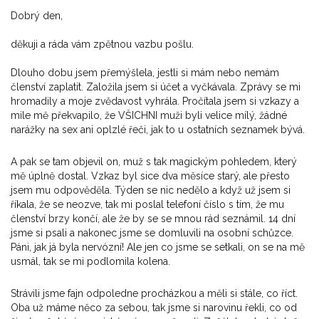
Dobrý den,
děkuji a ráda vám zpětnou vazbu pošlu.
Dlouho dobu jsem přemýšlela, jestli si mám nebo nemám
členství zaplatit. Založila jsem si účet a vyčkávala. Zprávy se mi
hromadily a moje zvědavost vyhrála. Pročítala jsem si vzkazy a
mile mě překvapilo, že VŠICHNI muži byli velice mílý, žádné
narážky na sex ani oplzlé řeči, jak to u ostatních seznamek bývá.
A pak se tam objevil on, muž s tak magickým pohledem, který
mě úplně dostal. Vzkaz byl sice dva měsíce starý, ale přesto
jsem mu odpověděla. Týden se nic nedělo a když už jsem si
říkala, že se neozve, tak mi poslal telefoní číslo s tím, že mu
členství brzy končí, ale že by se se mnou rád seznámil. 14 dní
jsme si psali a nakonec jsme se domluvili na osobní schůzce.
Páni, jak já byla nervózní! Ale jen co jsme se setkali, on se na mě
usmál, tak se mi podlomila kolena.
Strávili jsme fajn odpoledne procházkou a měli si stále, co říct.
Oba už máme něco za sebou, tak jsme si narovinu řekli, co od