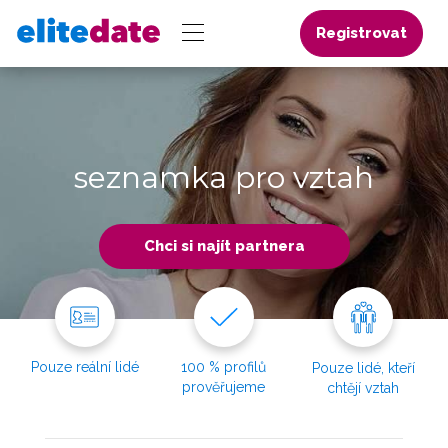
Registrovat
seznamka pro vztah
Chci si najít partnera
Pouze reální lidé
100 % profilů
Pouze lidé, kteří
prověřujeme
chtějí vztah