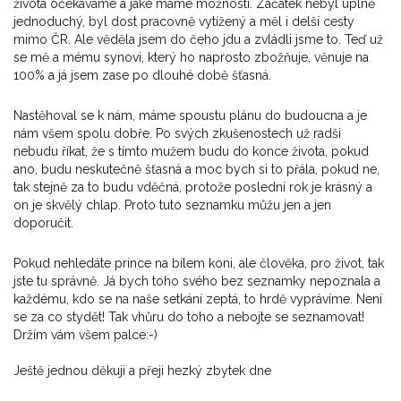
života očekáváme a jaké máme možnosti. Začátek nebyl úplně
jednoduchý, byl dost pracovně vytížený a měl i delší cesty
mimo ČR. Ale věděla jsem do čeho jdu a zvládli jsme to. Teď už
se mě a mému synovi, který ho naprosto zbožňuje, věnuje na
100% a já jsem zase po dlouhé době šťasná.
Nastěhoval se k nám, máme spoustu plánu do budoucna a je
nám všem spolu dobře. Po svých zkušenostech už radši
nebudu říkat, že s tímto mužem budu do konce života, pokud
ano, budu neskutečně šťasná a moc bych si to přála, pokud ne,
tak stejně za to budu vděčná, protože poslední rok je krásný a
on je skvělý chlap. Proto tuto seznamku můžu jen a jen
doporučit.
Pokud nehledáte prince na bílem koni, ale člověka, pro život, tak
jste tu správně. Já bych toho svého bez seznamky nepoznala a
každému, kdo se na naše setkání zeptá, to hrdě vyprávíme. Není
se za co stydět! Tak vhůru do toho a nebojte se seznamovat!
Držím vám všem palce:-)
Ještě jednou děkuji a přeji hezký zbytek dne