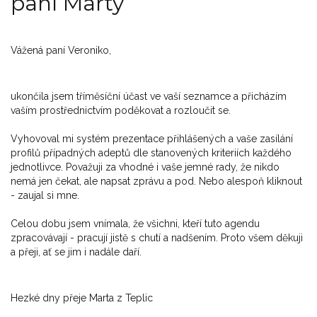
paní Marty
Vážená paní Veroniko,
ukončila jsem tříměsíční účast ve vaší seznamce a přicházím
vaším prostřednictvím poděkovat a rozloučit se.
Vyhovoval mi systém prezentace přihlášených a vaše zasílání
profilů případných adeptů dle stanovených kriteriích každého
jednotlivce. Považuji za vhodné i vaše jemné rady, že nikdo
nemá jen čekat, ale napsat zprávu a pod. Nebo alespoň kliknout
- zaujal si mne.
Celou dobu jsem vnímala, že všichni, kteří tuto agendu
zpracovávají - pracují jistě s chutí a nadšením. Proto všem děkuji
a přeji, ať se jim i nadále daří.
Hezké dny přeje Marta z Teplic