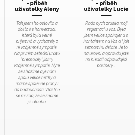
- příběh
- příběh
uživatelky Aleny
uživatelky Lucie
Tak jsem ho oslovila a
Rada bych zrusila moji
došlo ke konverzaci,
registraci u vas. Byla
která byla velmi
jsem velice spokojena s
příjemná a vycházely z
kontaktem na Vas a i jak
ní vzájemné sympatie.
seznamku delate. Je to
Na prvním setkání určitě
na urovni a opravdu jste
"přeskočily" jiskry
mi hledali odpovidajici
vzájemné sympatie. Nyní
partnery...
se sházíme a je nám
spolu velice hezky a
máme společné plány i
do budoucnosti. Vlastně
se mi zdá, že se známe
již dlouho.