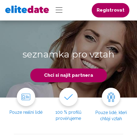
Registrovat
seznamka pro vztah
Chci si najít partnera
Pouze reální lidé
100 % profilů
Pouze lidé, kteří
prověřujeme
chtějí vztah