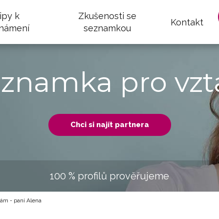
ipy k
Zkušenosti se
Kontakt
námení
seznamkou
eznamka pro vzt
Chci si najít partnera
100 % profilů prověřujeme
nám - paní Alena