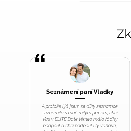
Zk
Seznámení paní Vlaďky
A protože i já jsem se díky seznamce
seznámila s mně milým pánem, chci
Vás v ELITE Date těmito málo řádky
podpořit a chci podpořit i ty váhavé,