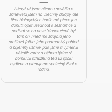
A když už jsem nikomu nevěřila a
zanevřela jsem na všechny chlapy, ale
tikot biologických hodin mě přece jen
donutil opět usednout k seznamce a
podívat se na nové "doporučení", byl
tam on, hned mě zaujala jeho
profilová fotka, jeho podmanivý pohled
a příjemný úsměv, pak jsme si vyměnili
několik zpráv a během týdne si
domluvili schůzku a teď už spolu
bydlíme a plánujeme společný život a
rodinu.