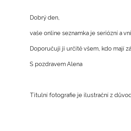
Dobrý den,
va
še online seznamka je seri
ózní a v
Doporu
čuji ji určitě všem, kdo maj
í 
S pozdravem Alena
Titulní fotografie je ilustrační z dův