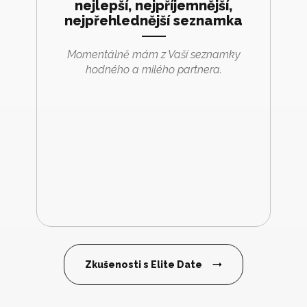
nejlepší, nejpříjemnější,
nejpřehlednější seznamka
Momentálně mám z Vaší seznamky
hodného a milého partnera.
Zkušenosti s Elite Date