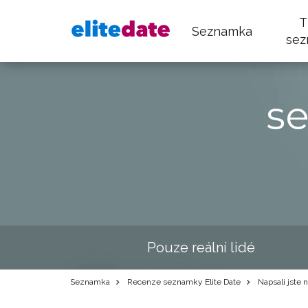
T
Seznamka
sez
s
Pouze reální lidé
Seznamka
Recenze seznamky Elite Date
Napsali jste 