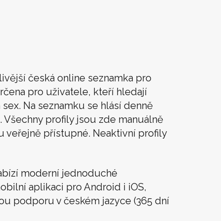
livější česká online seznamka pro
rčena pro uživatele, kteří hledají
t a sex. Na seznamku se hlásí denně
. Všechny profily jsou zde manuálně
u veřejně přístupné. Neaktivní profily
abízí moderní jednoduché
obilní aplikaci pro Android i iOS,
vou podporu v českém jazyce (365 dní