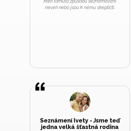
kteří tomuto způsobu seznamování
nevěří nebo jsou k němu skeptičtí.
Seznámení Ivety - Jsme teď
jedna velká šťastná rodina