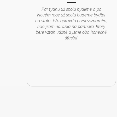
Pár týdnů už spolu bydlíme a po
Novém roce už spolu budeme bydlet
na stálo. Jste opravdu první seznamka,
kde jsem narazila na partnera, který
bere vztah vážně a jsme oba konečně
šťastní.