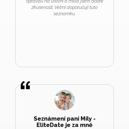
opravdu na úrovni a měla jsem dobré
zkušenosti. Velmi doporučuji tuto
seznamku.
Seznámení paní Míly -
EliteDate je za mně