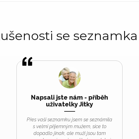
ušenosti se seznamk
Napsali jste nám - příběh
uživatelky Jitky
Přes vaši seznamku jsem se seznámila
s velmi příjemným mužem, sice to
dopadlo jinak, ale muži jsou tam