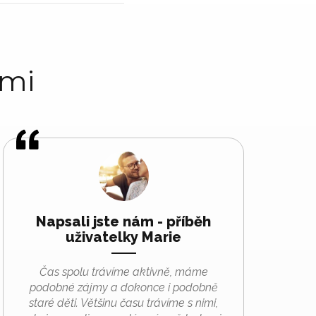
ami
Napsali jste nám - příběh
uživatelky Marie
Čas spolu trávíme aktivně, máme
podobné zájmy a dokonce i podobně
staré děti. Většinu času trávíme s nimi,