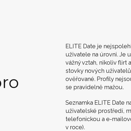
ELITE Date je nejspoleh
uživatele na úrovni. Je u
vážný vztah, nikoliv flir
stovky nových uživatelů
ro
ověřované. Profily nejso
se pravidelně mažou.
Seznamka ELITE Date n
uživatelské prostředí, m
telefonickou a e-mailo
v roce).