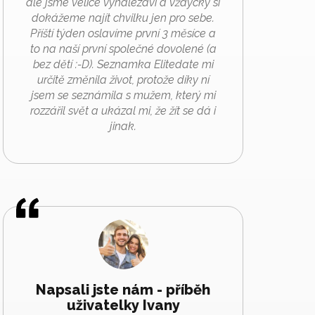
ale jsme velice vynalézaví a vždycky si
dokážeme najít chvilku jen pro sebe.
Příští týden oslavíme první 3 měsíce a
to na naší první společné dovolené (a
bez dětí :-D). Seznamka Elitedate mi
určitě změnila život, protože díky ní
jsem se seznámila s mužem, který mi
rozzářil svět a ukázal mi, že žít se dá i
jinak.
Napsali jste nám - příběh
uživatelky Ivany