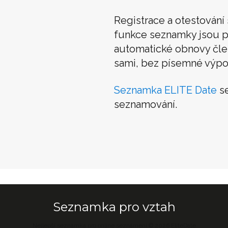
Registrace a otestován
funkce seznamky jsou p
automatické obnovy člens
sami, bez písemné výpo
Seznamka ELITE Date
se
seznamování.
Seznamka pro vztah
Nejlepší seznamka pro online seznámení © 2026 EliteDate