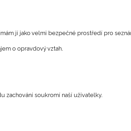
nímám jí jako velmi bezpe
čn
é prost
řed
í pro sezn
zájem o opravdový vztah.
odu zachování soukromí naší uživatelky.