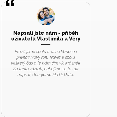
Napsali jste nám - příběh
uživatelů Vlastimila a Věry
Prožili jsme spolu krásné Vánoce i
přivítali Nový rok. Trávíme spolu
veškerý čas a je nám čím víc krásněji.
Za tento zázrak, nebojíme se to tak
napsat, děkujeme ELITE Date.