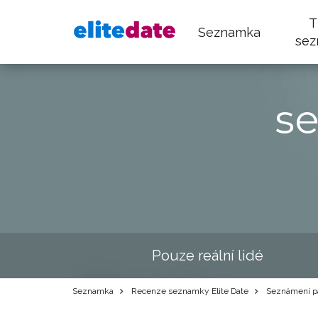
T
Seznamka
sez
s
Pouze reální lidé
Seznamka
Recenze seznamky Elite Date
Seznámení pa