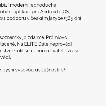
abízí moderní jednoduché
obilní aplikaci pro Android i iOS,
vou podporu v českém jazyce (365 dní
í seznamky je zdarma. Prémiové
lacené. Na ELITE Date neprovádí
tví. Profil si mohou uživatelé zrušit
vědi.
 pyšní vysokou úspěšností při