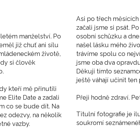
Asi po třech měsícíc
začali jsme si psát. P
 letém manželství. Po
osobní schůzku a dnes
ěl již chuť ani sílu
našel lásku mého živo
m mládeneckém životě,
trávíme spolu co nejv
dy si člověk
jsme oba dva opravdu 
o.
Děkuji tímto seznamc
ještě váhají učinit ten 
 kteří mě přinutili
me Elite Date a zadali
Přeji hodně zdraví. Pe
sem co se bude dít. Na
Titulní fotografie je 
ez odezvy, na několik
soukromí seznámenéh
ětné vazby.