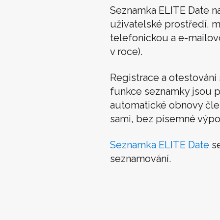
Seznamka ELITE Date n
uživatelské prostředí, m
telefonickou a e-mailo
v roce).
Registrace a otestován
funkce seznamky jsou p
automatické obnovy člens
sami, bez písemné výpo
Seznamka ELITE Date
se
seznamování.