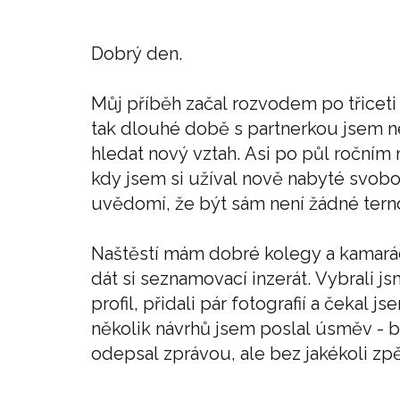
Dobrý den.
Můj příběh začal rozvodem po třiceti
tak dlouhé době s partnerkou jsem nem
hledat nový vztah. Asi po půl roční
kdy jsem si užíval nově nabyté svobo
uvědomí, že být sám není žádné tern
Naštěstí mám dobré kolegy a kamarády
dát si seznamovací inzerát. Vybrali js
profil, přidali pár fotografií a čekal j
několik návrhů jsem poslal úsměv - b
odepsal zprávou, ale bez jakékoli zp