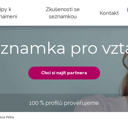
ipy k
Zkušenosti se
Kontakt
námení
seznamkou
eznamka pro vzt
Chci si najít partnera
100 % profilů prověřujeme
na Petra