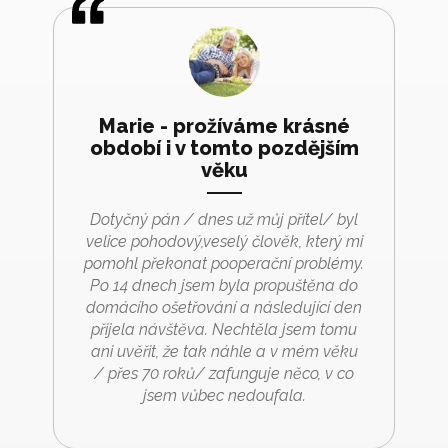
Marie - prožíváme krásné
období i v tomto pozdějším
věku
Dotyčný pán / dnes už můj přítel/ byl
velice pohodový,veselý člověk, který mi
pomohl překonat pooperační problémy.
Po 14 dnech jsem byla propuštěna do
domácího ošetřování a následující den
přijela návštěva. Nechtěla jsem tomu
ani uvěřit, že tak náhle a v mém věku
/ přes 70 roků/ zafunguje něco, v co
jsem vůbec nedoufala.