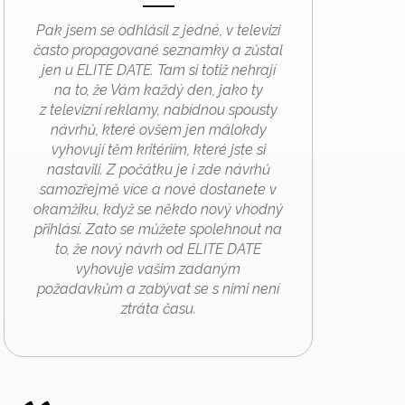
Pak jsem se odhlásil z jedné, v televizi
často propagované seznamky a zůstal
jen u ELITE DATE. Tam si totiž nehrají
na to, že Vám každý den, jako ty
z televizní reklamy, nabídnou spousty
návrhů, které ovšem jen málokdy
vyhovují těm kritériím, které jste si
nastavili. Z počátku je i zde návrhů
samozřejmě více a nové dostanete v
okamžiku, když se někdo nový vhodný
přihlásí. Zato se můžete spolehnout na
to, že nový návrh od ELITE DATE
vyhovuje vašim zadaným
požadavkům a zabývat se s nimi není
ztráta času.