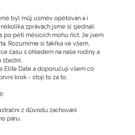
h mě byl můj úsměv opětován a i
o několika zprávách jsme si sjednali
 po pěti měsících mohu říct, že jsem
ta. Rozumíme si takřka ve všem,
íce času s ohledem na naše rodiny a
šťastni.
e Elite Date a doporučuji všem co
první krok - stojí to za to.
tr
ilustrační z důvodu zachování
o páru.