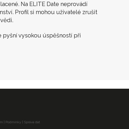
lacené. Na ELITE Date neprovádí
tví. Profil si mohou uživatelé zrušit
vědi.
 pyšní vysokou úspěšností při
am
|
Podmínky
|
Správa dat