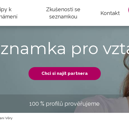
ipy k
Zkušenosti se
Kontakt
námení
seznamkou
eznamka pro vzt
Chci si najít partnera
100 % profilů prověřujeme
ní Věry