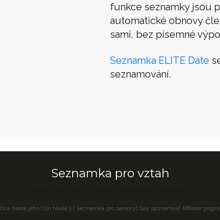
funkce seznamky jsou p
automatické obnovy člens
sami, bez písemné výpo
Seznamka ELITE Date
se
seznamování.
Seznamka pro vztah
Nejlepší seznamka pro online seznámení © 2026 EliteDate
Ona hledá jeho
|
On hledá ji
|
Seznamka pro seniory
|
Gay seznamka
|
Affiliate progr