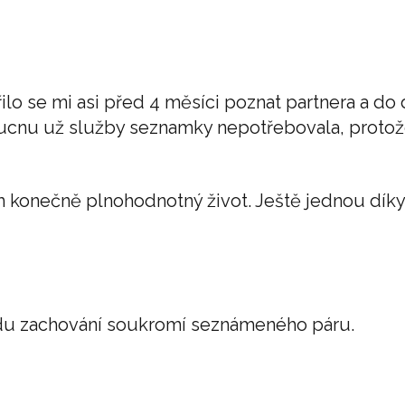
lo se mi asi před 4 měsíci poznat partnera a do
oucnu už služby seznamky nepotřebovala, protože
m konečně plnohodnotný život. Ještě jednou díky
ůvodu zachování soukromí seznámeného páru.