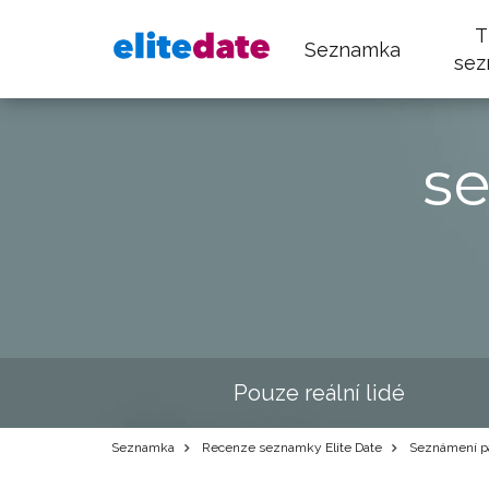
T
Seznamka
sez
s
Pouze reální lidé
Seznamka
Recenze seznamky Elite Date
Seznámení pa