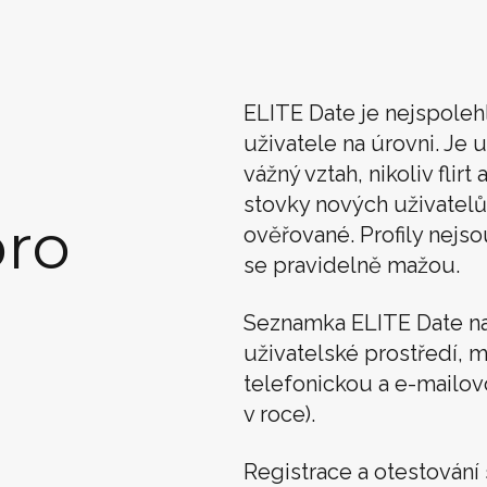
ELITE Date je nejspoleh
uživatele na úrovni. Je u
vážný vztah, nikoliv flir
stovky nových uživatelů
ro
ověřované. Profily nejso
se pravidelně mažou.
Seznamka ELITE Date n
uživatelské prostředí, m
telefonickou a e-mailo
v roce).
Registrace a otestován