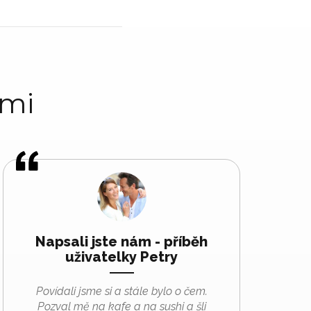
ami
Napsali jste nám - příběh
uživatelky Petry
Povídali jsme si a stále bylo o čem.
Pozval mě na kafe a na sushi a šli