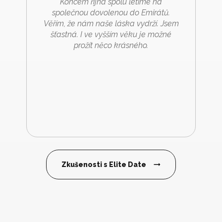
Koncem října spolu letíme na
společnou dovolenou do Emirátů.
Věřím, že nám naše láska vydrží. Jsem
šťastná. I ve vyšším věku je možné
prožít něco krásného.
Zkušenosti s Elite Date