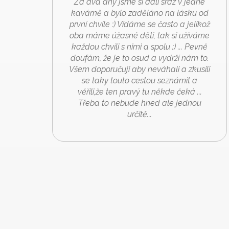
Za dva dny jsme si dali sraz v jedné
kavárně a bylo zaděláno na lásku od
první chvíle :) Vídáme se často a jelikož
oba máme úžasné děti, tak si užíváme
každou chvíli s nimi a spolu :) ... Pevně
doufám, že je to osud a vydrží nám to.
Všem doporučuji aby neváhali a zkusili
se taky touto cestou seznámit a
věřili,že ten pravý tu někde čeká ...
Třeba to nebude hned ale jednou
určitě...