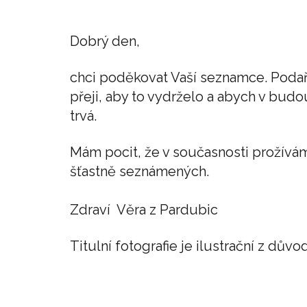
Dobrý den,
chci poděkovat Vaší seznamce. Podaři
přeji, aby to vydrželo a abych v bud
trvá.
Mám pocit, že v současnosti prožívá
šťastně seznámených.
Zdraví Věra z Pardubic
Titulní fotografie je ilustrační z d