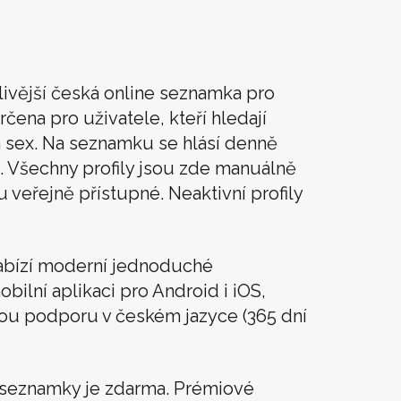
livější česká online seznamka pro
rčena pro uživatele, kteří hledají
t a sex. Na seznamku se hlásí denně
. Všechny profily jsou zde manuálně
u veřejně přístupné. Neaktivní profily
abízí moderní jednoduché
obilní aplikaci pro Android i iOS,
vou podporu v českém jazyce (365 dní
í seznamky je zdarma. Prémiové