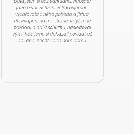
Dala jsem si poslední šanci, napsala
jako první. Setkání velmi příjemné,
vyzařovala z něho pohoda a jiskra.
Překvapení na mé straně, když mne
požádal o další schůzku, následoval
výlet, kde jsme si dokázali povídat až
do rána, nechtělo se nám domů.