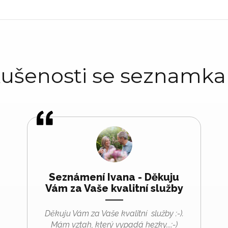
ušenosti se seznamk
Seznámení Ivana - Děkuju
Vám za Vaše kvalitní služby
Děkuju Vám za Vaše kvalitní služby :-).
Mám vztah, který vypadá hezky...:-)