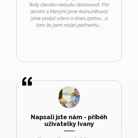
Tedy členství nebudu obnovovat. Pár
ženám s kterými jsme komunikoval
jsme poslal včera a dnes zprávu ...o
tom že jsem našel partnerku...
Napsali jste nám - příběh
uživatelky Ivany