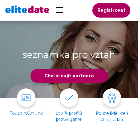
Registrovat
seznamka pro vztah
Chci si najít partnera
Pouze reální lidé
100 % profilů
Pouze lidé, kteří
prověřujeme
chtějí vztah