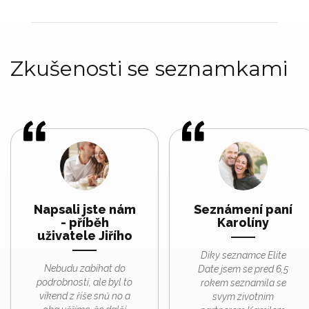
Zkušenosti se seznamkami
Napsali jste nám
Seznámení paní
- příběh
Karolíny
uživatele Jiřího
Diky seznamce Elite
Nebudu zabíhat do
Date jsem se pred 6,5
podrobností, ale byl to
rokem seznamila se
víkend z říše snů no a
svym zivotnim