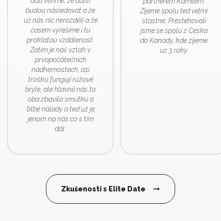
oba věříme, že další
partnerem Kamilem.
budou následovat a že
Zijeme spolu ted velmi
už nás nic nerozdělí a že
stastne. Prestehovali
časem vyřešíme i tu
jsme se spolu z Ceska
proklatou vzdálenost.
do Kanady, kde zijeme
Zatím je náš vztah v
uz 3 roky.
prvopočátečních
nádhernostech, asi
trošku fungují růžové
brýle, ale hlavně nás to
oba zbavilo smutku a
blbé nálady a teď už je
jenom na nás co s tím
dál.
Zkušenosti s Elite Date