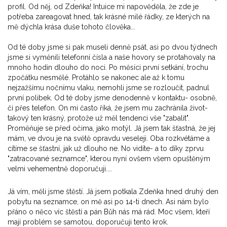
profil. Od něj, od Zdeňka! Intuice mi napověděla, že zde je
potřeba zareagovat hned, tak krásné milé řádky, ze kterých na
mě dýchla krása duše tohoto člověka...
Od té doby jsme si pak museli denně psát, asi po dvou týdnech
jsme si vyměnili telefonní čísla a naše hovory se protahovaly na
mnoho hodin dlouho do noci. Po měsíci první setkání, trochu
zpočátku nesmělé. Protáhlo se nakonec ale až k tomu
nejzažšímu nočnímu vlaku, nemohli jsme se rozloučit, padnul
první polibek. Od té doby jsme denodenně v kontaktu- osobně,
či přes telefon. On mi často říká, že jsem mu zachránila život-
takový ten krásný, protože už měl tendenci vše "zabalit".
Proměňuje se před očima, jako motýl. Já jsem tak šťastná, že jej
mám, ve dvou je na světě opravdu veseleji. Oba rozkvétáme a
cítíme se šťastní, jak už dlouho ne. No vidíte- a to díky zprvu
"zatracované seznamce", kterou nyní ovšem všem opuštěným
velmi vehementně doporučuji....
Já vím, měli jsme štěstí. Já jsem potkala Zdeňka hned druhý den
pobytu na seznamce, on mě asi po 14-ti dnech. Asi nám bylo
přáno o něco víc štěstí a pán Bůh nás má rád. Moc všem, kteří
mají problém se samotou, doporučuji tento krok.