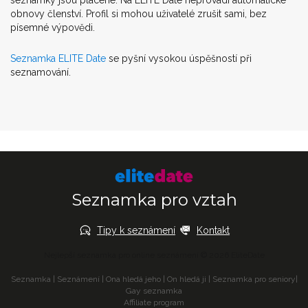
seznamky jsou placené. Na ELITE Date neprovádí automatické
obnovy členství. Profil si mohou uživatelé zrušit sami, bez
písemné výpovědi.
Seznamka ELITE Date
se pyšní vysokou úspěšností při
seznamování.
Seznamka pro vztah
Tipy k seznámení
Kontakt
Nejlepší seznamka pro online seznámení © 2026 EliteDate
Seznamka
|
Seznámení
|
Ona hledá jeho
|
On hledá ji
|
Seznamka pro seniory
|
Gay seznamka
Affiliate program