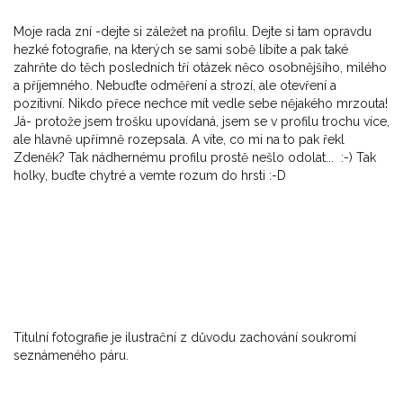
Moje rada zní -dejte si záležet na profilu. Dejte si tam opravdu
hezké fotografie, na kterých se sami sobě líbíte a pak také
zahrňte do těch posledních tří otázek něco osobnějšího, milého
a příjemného. Nebuďte odměření a strozí, ale otevření a
pozitivní. Nikdo přece nechce mít vedle sebe nějakého mrzouta!
Já- protože jsem trošku upovídaná, jsem se v profilu trochu více,
ale hlavně upřímně rozepsala. A víte, co mi na to pak řekl
Zdeněk? Tak nádhernému profilu prostě nešlo odolat... :-) Tak
holky, buďte chytré a vemte rozum do hrsti :-D
Titulní fotografie je ilustrační z důvodu zachování soukromí
seznámeného páru.