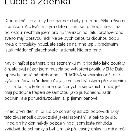
Lucie a Zdeňka
Dlouhé měsíce a roky bez partnera byly pro mne těžkou životní
zkouškou. Ale kvůli malým dětem jsem se rozhodla čekat, až
odrostou, nechtěla jsem pro ně "náhradního" tátu, protože toho
svého mají opravdu rádi. Ne že bych celou tu dlouhou dobu
měla o protějšky nouzi, ale stále se na mne lepili především
"staří mládenci", zkrachovalci...a ženatí. Nic pro mne.
Navíc- najít si partnera přes seznamku mi připadalo jako zoufalý
čin, ale svůj názor jsem musela po vytvoření profilu v Elite Date
opravdu radikálně přehodnotit. PLACENÁ seznamka odfiltruje
výše zmiňovaná "individua" a já jsem s velikánským překvapením
zjistila, kolik je kolem mne opuštěných a seriózních mužů, jež
mají podobné trápení se samotou, jako já. Konečně žádní
podivíni, ale pohlední,vzdělaní a příjemní pánové.
Hned první den mi přišlo do schránky asi 40! odpovědí. Díky
této zkušenosti člověk získá jakési srovnání....a pak to přišlo.
Hned druhý den někdy pozdě v noci jsem ještě nahlédla
zvědavě do schránky a byl tam tak překrásný ohlas na mě a můj