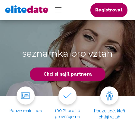
Registrovat
seznamka pro vztah
Chci si najít partnera
Pouze reální lidé
100 % profilů
Pouze lidé, kteří
prověřujeme
chtějí vztah