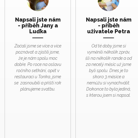
Napsali jste nám
Napsali jste nám
- příběh Jany a
- příběh
Luďka
uživatele Petra
Začali jsme se více a více
Od té doby jsme si
poznávat a zjistili jsme,
vyměnili několik zpráv,
že je nám spolu moc
šli na několik rande a od
dobře. Po roce na oslavu
za necelý měsíc už jsme
ročního setkání, opět v
byli spolu. Dnes je to
restauraci u Tonka, jsme
skoro 3 měsíce a
se zasnoubili a příští rok
nemůžu si vynachválit.
plánujeme svatbu.
Dokonce to byla jediná,
s kterou jsem si napsal.