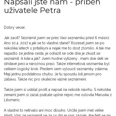
Napsali jste nám - příběh
uživatele Petra
Dobry vecer,
Jak zacit? Seznámil jsem se přes Vasi seznamku před 6 měsíci.
Ano 10.4. 2017 a jak se to vlastně stane? Rozesel jsem se po
několika letech s pritelkyni a nějak me to dost zlomilo. A tak me
napadlo ze jediná cesta, je odrazit se ode dna je zkusit se
seznámit. A kde a jak? Jsem hodne vytizeny , mam dve deti ve
střídavé peci a náročnou praci. Takže internetová seznamka byl
celkem logický krok. Předem sem vyloucil seznamky zdarma.
Mají jednu podstatnou chybu. Je tu spoustu lidi jenom pro
zábavu. Takže nic pro skutečně vážné seznámení.
Takže jsem si udělal profil a napsal na několik návrhu. S několika
zenami jsem si začal psát,ale uplne nejvíc me oslovila Maruska z
Litomeric.
A vlastně to netrvalo ani moc dlouho. Určitě jsem mel velke
štěstí. Vim ze seznámit se za 14 dni je spis zázrak. Ale fakt se mi