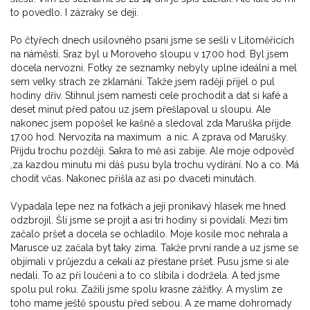
to povedlo. I zázraky se deji.
Po čtyřech dnech usilovného psani jsme se sešli v Litoměřicích
na náměstí. Sraz byl u Moroveho sloupu v 17.00 hod. Byl jsem
docela nervozni. Fotky ze seznamky nebyly uplne ideální a mel
sem velky strach ze zklamání. Takže jsem raději přijel o pul
hodiny dřív. Stihnul jsem namesti cele prochodit a dat si kafé a
deset minut před patou uz jsem přešlapoval u sloupu. Ale
nakonec jsem popošel ke kašně a sledoval zda Maruška přijde.
17.00 hod. Nervozita na maximum a nic. A zprava od Marušky.
Přijdu trochu později. Sakra to mě asi zabije. Ale moje odpověď
,za kazdou minutu mi dáš pusu byla trochu vydírání. No a co. Má
chodit včas. Nakonec přišla az asi po dvaceti minutách.
Vypadala lepe nez na fotkách a její pronikavý hlasek me hned
odzbrojil. Šli jsme se projit a asi tri hodiny si povídali. Mezi tim
začalo pršet a docela se ochladilo. Moje kosile moc nehrala a
Marusce uz začala byt taky zima. Takže první rande a uz jsme se
objímali v průjezdu a cekali az přestane pršet. Pusu jsme si ale
nedali. To az při loučeni a to co slíbila i dodržela. A ted jsme
spolu pul roku. Zažili jsme spolu krasne zážitky. A myslim ze
toho mame ještě spoustu před sebou. A ze mame dohromady