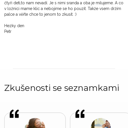
čtyři deti,to nam nevadí. Je s nimi sranda a oba je milujeme. A co
v ložnici mame klic a nebojime se ho pouzit. Takže vsem držím
palce a věřte chce to jenom to zkusit. :)
Hezky den
Petr
Zkušenosti se seznamkami