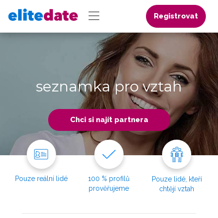
Registrovat
seznamka pro vztah
Chci si najít partnera
Pouze reální lidé
100 % profilů
Pouze lidé, kteří
prověřujeme
chtějí vztah