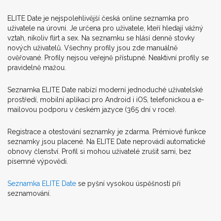
ELITE Date je nejspolehlivější česká online seznamka pro
uživatele na úrovni. Je určena pro uživatele, kteří hledají vážný
vztah, nikoliv flirt a sex. Na seznamku se hlásí denně stovky
nových uživatelů. Všechny profily jsou zde manuálně
ověřované. Profily nejsou veřejně přístupné. Neaktivní profily se
pravidelně mažou.
Seznamka ELITE Date nabízí moderní jednoduché uživatelské
prostředí, mobilní aplikaci pro Android i iOS, telefonickou a e-
mailovou podporu v českém jazyce (365 dní v roce).
Registrace a otestování seznamky je zdarma. Prémiové funkce
seznamky jsou placené. Na ELITE Date neprovádí automatické
obnovy členství. Profil si mohou uživatelé zrušit sami, bez
písemné výpovědi.
Seznamka ELITE Date
se pyšní vysokou úspěšností při
seznamování.