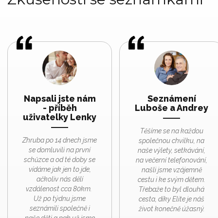
Napsali jste nám
Seznámení
- příběh
Luboše a Andrey
uživatelky Lenky
Těšíme se na každou
Zhruba po 14 dnech jsme
společnou chvilku, na
se domluvili na první
naše výlety, setkávání,
schůzce a od té doby se
na večerní telefonování,
vídáme jak jen to jde,
našli jsme vzájemně
ačkoliv nás dělí
cestu i ke svým dětem.
vzdálenost cca 80km.
Třebaže to byl dlouhá
Už po týdnu jsme
cesta, díky Elite je náš
seznámili společně i
život konečně úžasný.
naše děti a pak už jsme