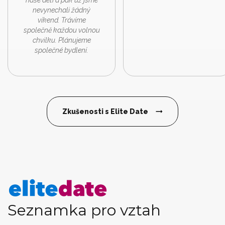
nevynechali žádný
víkend. Trávíme
společně každou volnou
chvilku. Plánujeme
společné bydlení.
Zkušenosti s Elite Date
Seznamka pro vztah