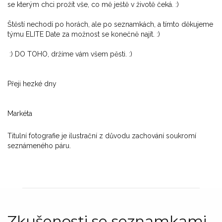
se kterým chci prožít vše, co mě ještě v životě čeká. :)
Štěstí nechodí po horách, ale po seznamkách, a tímto děkujeme
týmu ELITE Date za možnost se konečně najít. :)
:) DO TOHO, držíme vám všem pěsti. :)
Přeji hezké dny
Markéta
Titulní fotografie je ilustrační z důvodu zachování soukromí
seznámeného páru.
Zkušenosti se seznamkami