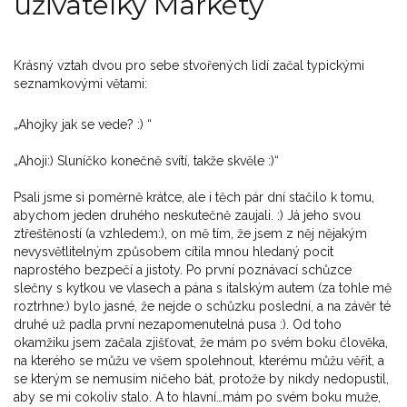
uživatelky Markéty
Krásný vztah dvou pro sebe stvořených lidí začal typickými
seznamkovými větami:
„Ahojky jak se vede? :) “
„Ahoji:) Sluníčko konečně svítí, takže skvěle :)“
Psali jsme si poměrně krátce, ale i těch pár dní stačilo k tomu,
abychom jeden druhého neskutečně zaujali. :) Já jeho svou
ztřeštěností (a vzhledem:), on mě tím, že jsem z něj nějakým
nevysvětlitelným způsobem cítila mnou hledaný pocit
naprostého bezpečí a jistoty. Po první poznávací schůzce
slečny s kytkou ve vlasech a pána s italským autem (za tohle mě
roztrhne:) bylo jasné, že nejde o schůzku poslední, a na závěr té
druhé už padla první nezapomenutelná pusa :). Od toho
okamžiku jsem začala zjišťovat, že mám po svém boku člověka,
na kterého se můžu ve všem spolehnout, kterému můžu věřit, a
se kterým se nemusím ničeho bát, protože by nikdy nedopustil,
aby se mi cokoliv stalo. A to hlavní…mám po svém boku muže,