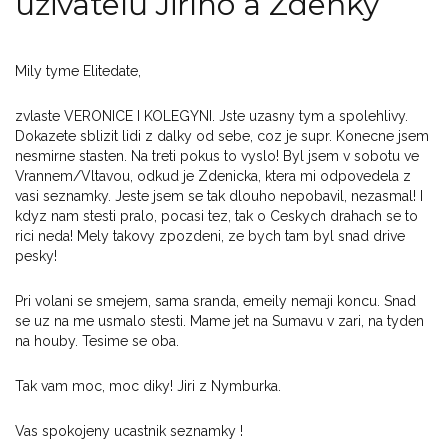
uživatelů Jiřího a Zdeňky
Mily tyme Elitedate,
zvlaste VERONICE I KOLEGYNI. Jste uzasny tym a spolehlivy.
Dokazete sblizit lidi z dalky od sebe, coz je supr. Konecne jsem
nesmirne stasten. Na treti pokus to vyslo! Byl jsem v sobotu ve
Vrannem/Vltavou, odkud je Zdenicka, ktera mi odpovedela z
vasi seznamky. Jeste jsem se tak dlouho nepobavil, nezasmal! I
kdyz nam stesti pralo, pocasi tez, tak o Ceskych drahach se to
rici neda! Mely takovy zpozdeni, ze bych tam byl snad drive
pesky!
Pri volani se smejem, sama sranda, emeily nemaji koncu. Snad
se uz na me usmalo stesti. Mame jet na Sumavu v zari, na tyden
na houby. Tesime se oba.
Tak vam moc, moc diky! Jiri z Nymburka.
Vas spokojeny ucastnik seznamky !