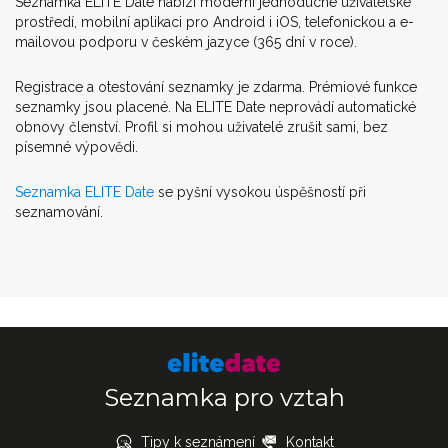
Seznamka ELITE Date nabízí moderní jednoduché uživatelské
prostředí, mobilní aplikaci pro Android i iOS, telefonickou a e-
mailovou podporu v českém jazyce (365 dní v roce).
Registrace a otestování seznamky je zdarma. Prémiové funkce
seznamky jsou placené. Na ELITE Date neprovádí automatické
obnovy členství. Profil si mohou uživatelé zrušit sami, bez
písemné výpovědi.
Seznamka ELITE Date
se pyšní vysokou úspěšností při
seznamování.
Seznamka pro vztah
Tipy k seznámení
Kontakt