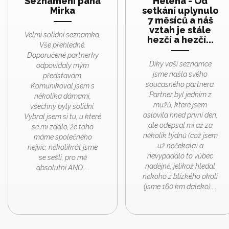
Seznámení pana
Helena - Od
Mirka
setkání uplynulo
7 měsíců a náš
vztah je stále
Velmi solidní seznamka.
hezčí a hezčí...
Vše přehledné.
Doporučené partnerky
Díky vaší seznamce
odpovídaly mým
jsme našla svého
představám.
současného partnera.
Komunikoval jsem s
Partner byl jedním z
několika dámami,
mužů, které jsem
všechny byly solidní.
oslovila hned první den,
Vybral jsem si tu, u které
ale odepsal mi až za
se mi zdálo, že toho
několik týdnů (což jsem
máme společného
už nečekala) a
nejvíc, několikrát jsme
nevypadalo to vůbec
se sešli, pro mě
nadějně, jelikož hledal
absolutní ANO....
někoho z blízkého okolí
(jsme 160 km daleko)....