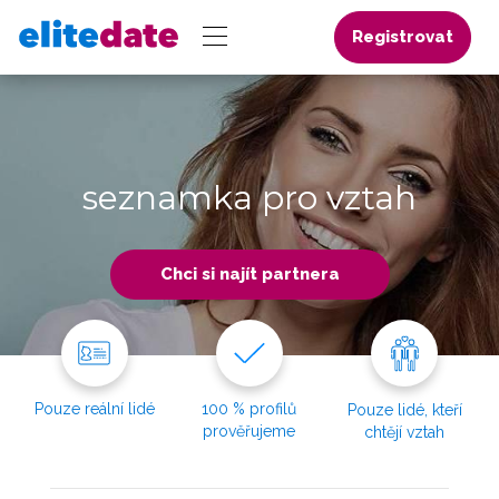
Registrovat
seznamka pro vztah
Chci si najít partnera
Pouze reální lidé
100 % profilů
Pouze lidé, kteří
prověřujeme
chtějí vztah