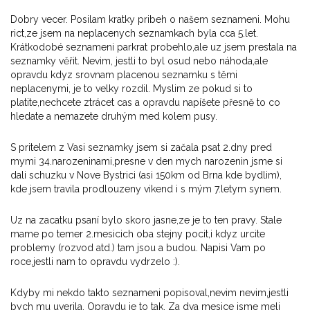
Dobry vecer. Posilam kratky pribeh o našem seznameni. Mohu
rict,ze jsem na neplacenych seznamkach byla cca 5.let.
Krátkodobé seznameni parkrat probehlo,ale uz jsem prestala na
seznamky věřit. Nevim, jestli to byl osud nebo náhoda,ale
opravdu kdyz srovnam placenou seznamku s těmi
neplacenymi, je to velky rozdil. Myslim ze pokud si to
platite,nechcete ztrácet cas a opravdu napíšete přesně to co
hledate a nemazete druhým med kolem pusy.
S pritelem z Vasi seznamky jsem si začala psat 2.dny pred
mymi 34.narozeninami,presne v den mych narozenin jsme si
dali schuzku v Nove Bystrici (asi 150km od Brna kde bydlim),
kde jsem travila prodlouzeny vikend i s mým 7.letym synem.
Uz na zacatku psaní bylo skoro jasne,ze je to ten pravy. Stale
mame po temer 2.mesicich oba stejny pocit,i kdyz urcite
problemy (rozvod atd.) tam jsou a budou. Napisi Vam po
roce,jestli nam to opravdu vydrzelo :).
Kdyby mi nekdo takto seznameni popisoval,nevim nevim,jestli
bych mu uverila. Opravdu je to tak. Za dva mesice jsme meli