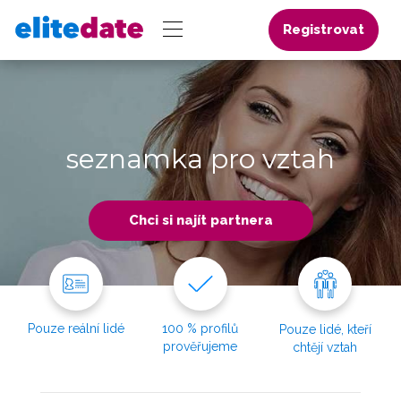
Registrovat
seznamka pro vztah
Chci si najít partnera
Pouze reální lidé
100 % profilů
Pouze lidé, kteří
prověřujeme
chtějí vztah