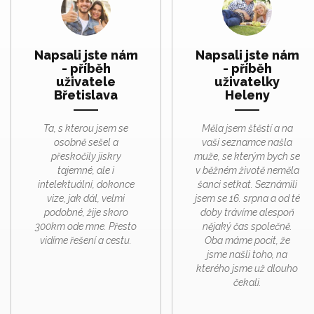
Napsali jste nám
Napsali jste nám
- příběh
- příběh
uživatele
uživatelky
Břetislava
Heleny
Ta, s kterou jsem se
Měla jsem štěstí a na
osobně sešel a
vaší seznamce našla
přeskočily jiskry
muže, se kterým bych se
tajemné, ale i
v běžném životě neměla
intelektuální, dokonce
šanci setkat. Seznámili
vize, jak dál, velmi
jsem se 16. srpna a od té
podobné, žije skoro
doby trávíme alespoň
300km ode mne. Přesto
nějaký čas společně.
vidíme řešení a cestu.
Oba máme pocit, že
jsme našli toho, na
kterého jsme už dlouho
čekali.