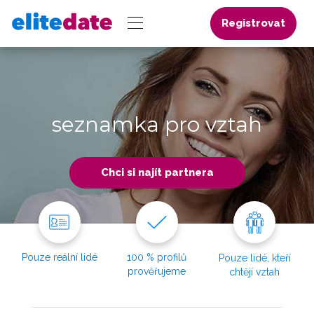
Registrovat
seznamka pro vztah
Chci si najít partnera
Pouze reální lidé
100 % profilů
Pouze lidé, kteří
prověřujeme
chtějí vztah