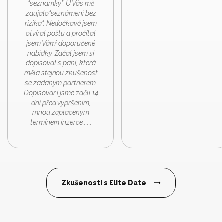
"seznamky". U Vás mě
zaujalo"seznámení bez
rizika". Nedočkavě jsem
otvíral poštu a pročítal
jsem Vámi doporučené
nabídky. Začal jsem si
dopisovat s paní, která
měla stejnou zkušenost
se zadaným partnerem.
Dopisování jsme začli 14
dní před vypršením,
mnou zaplaceným
termínem inzerce......
Zkušenosti s Elite Date