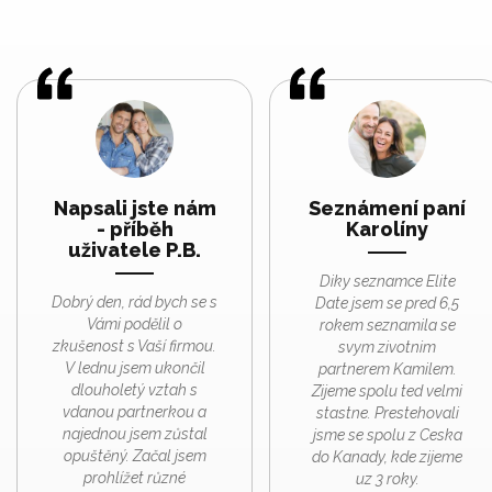
Napsali jste nám
Seznámení paní
- příběh
Karolíny
uživatele P.B.
Diky seznamce Elite
Dobrý den, rád bych se s
Date jsem se pred 6,5
Vámi podělil o
rokem seznamila se
zkušenost s Vaší firmou.
svym zivotnim
V lednu jsem ukončil
partnerem Kamilem.
dlouholetý vztah s
Zijeme spolu ted velmi
vdanou partnerkou a
stastne. Prestehovali
najednou jsem zůstal
jsme se spolu z Ceska
opuštěný. Začal jsem
do Kanady, kde zijeme
prohlížet různé
uz 3 roky.