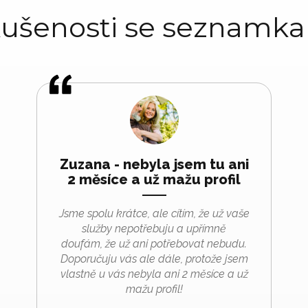
ušenosti se seznamk
Zuzana - nebyla jsem tu ani
2 měsíce a už mažu profil
Jsme spolu kr
átce, ale cítím,
že už vaše
služby nepotřebuju a upř
ímn
ě
douf
ám,
že už ani potřebovat nebudu.
Doporučuju v
ás ale dále, proto
že jsem
vlastně u v
ás nebyla ani 2 m
ěs
íce a u
ž
mažu profil!