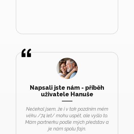
Napsali jste nám - příběh
uživatele Hanuše
Nečekal jsem, že i v tak pozdním mém
věku /74 let/ mohu uspět, ale vyšlo to.
Mám partnerku podle mých představ a
je nám spolu fajn.