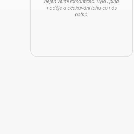
nejen velmi romantická. Byla i plná
naděje a očekávání toho, co nás
potká.