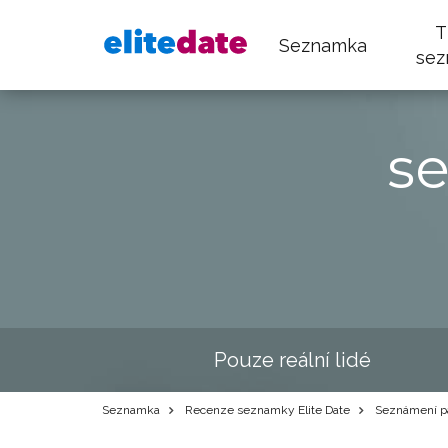
T
Seznamka
sez
s
Pouze reální lidé
Seznamka
Recenze seznamky Elite Date
Seznámení p