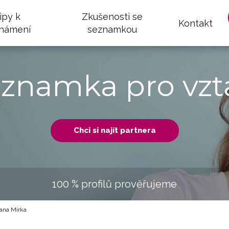
ipy k
Zkušenosti se
Kontakt
námení
seznamkou
eznamka pro vzt
Chci si najít partnera
100 % profilů prověřujeme
ana Mirka