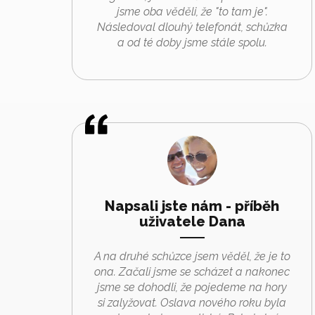
jsme oba věděli, že "to tam je".
Následoval dlouhý telefonát, schůzka
a od té doby jsme stále spolu.
Napsali jste nám - příběh
uživatele Dana
A na druhé schůzce jsem věděl, že je to
ona. Začali jsme se scházet a nakonec
jsme se dohodli, že pojedeme na hory
si zalyžovat. Oslava nového roku byla