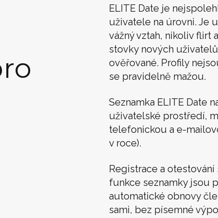
ELITE Date je nejspoleh
uživatele na úrovni. Je u
vážný vztah, nikoliv flir
stovky nových uživatelů
ro
ověřované. Profily nejso
se pravidelně mažou.
Seznamka ELITE Date n
uživatelské prostředí, m
telefonickou a e-mailo
v roce).
Registrace a otestován
funkce seznamky jsou p
automatické obnovy člens
sami, bez písemné výpo