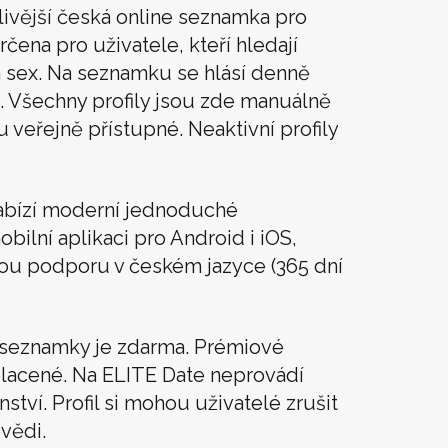
livější česká online seznamka pro
rčena pro uživatele, kteří hledají
t a sex. Na seznamku se hlásí denně
. Všechny profily jsou zde manuálně
u veřejně přístupné. Neaktivní profily
abízí moderní jednoduché
obilní aplikaci pro Android i iOS,
vou podporu v českém jazyce (365 dní
í seznamky je zdarma. Prémiové
lacené. Na ELITE Date neprovádí
tví. Profil si mohou uživatelé zrušit
vědi.