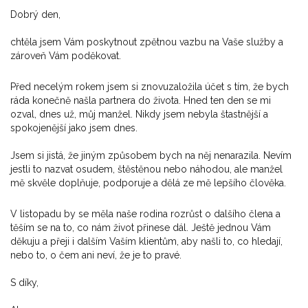
Dobrý den,
chtěla jsem Vám poskytnout zpětnou vazbu na Vaše služby a
zároveň Vám poděkovat.
Před necelým rokem jsem si znovuzaložila účet s tím, že bych
ráda konečně našla partnera do života. Hned ten den se mi
ozval, dnes už, můj manžel. Nikdy jsem nebyla štastnější a
spokojenější jako jsem dnes.
Jsem si jistá, že jiným způsobem bych na něj nenarazila. Nevím
jestli to nazvat osudem, štěstěnou nebo náhodou, ale manžel
mě skvěle doplňuje, podporuje a dělá ze mě lepšího člověka.
V listopadu by se měla naše rodina rozrůst o dalšího člena a
těším se na to, co nám život přinese dál. Ještě jednou Vám
děkuju a přeji i dalším Vaším klientům, aby našli to, co hledají,
nebo to, o čem ani neví, že je to pravé.
S díky,