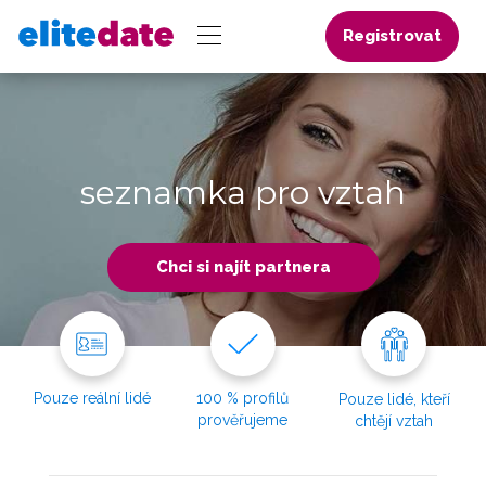
Registrovat
seznamka pro vztah
Chci si najít partnera
Pouze reální lidé
100 % profilů
Pouze lidé, kteří
prověřujeme
chtějí vztah