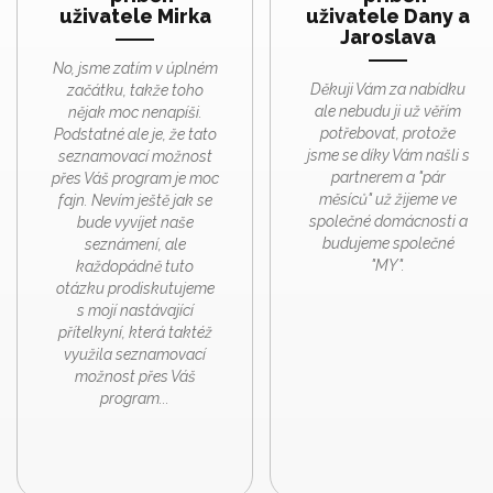
uživatele Mirka
uživatele Dany a
Jaroslava
No, jsme zatím v úplném
Děkuji Vám za nabídku
začátku, takže toho
ale nebudu ji už věřím
nějak moc nenapíši.
potřebovat, protože
Podstatné ale je, že tato
jsme se díky Vám našli s
seznamovací možnost
partnerem a "pár
přes Váš program je moc
měsíců" už žijeme ve
fajn. Nevím ještě jak se
společné domácnosti a
bude vyvíjet naše
budujeme společné
seznámení, ale
"MY".
každopádně tuto
otázku prodiskutujeme
s mojí nastávající
přítelkyní, která taktéž
využila seznamovací
možnost přes Váš
program...