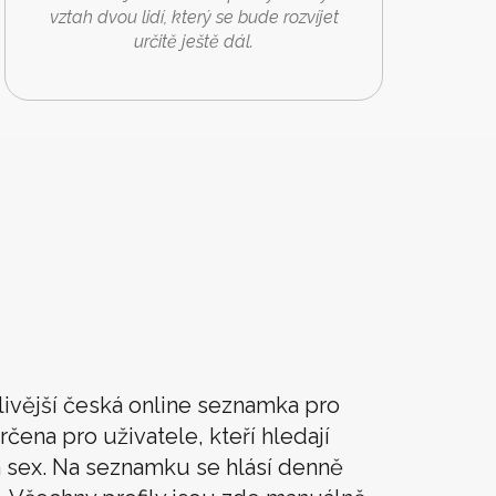
vztah dvou lidí, který se bude rozvíjet
určitě ještě dál.
livější česká online seznamka pro
rčena pro uživatele, kteří hledají
t a sex. Na seznamku se hlásí denně