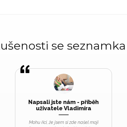
ušenosti se seznamk
Napsali jste nám - příběh
uživatele Vladimíra
Mohu říci, že jsem si zde našel moji