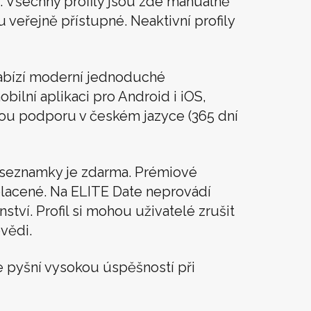
. Všechny profily jsou zde manuálně
u veřejně přístupné. Neaktivní profily
abízí moderní jednoduché
obilní aplikaci pro Android i iOS,
vou podporu v českém jazyce (365 dní
í seznamky je zdarma. Prémiové
lacené. Na ELITE Date neprovádí
tví. Profil si mohou uživatelé zrušit
vědi.
 pyšní vysokou úspěšností při