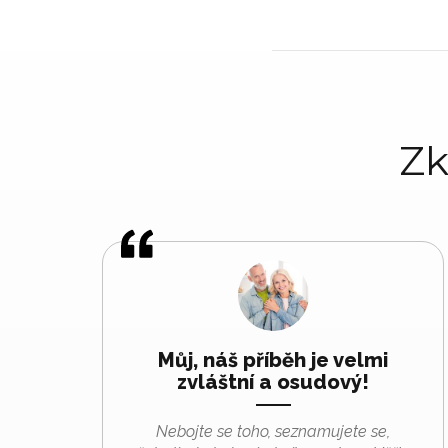
Zk
Můj, náš příběh je velmi
zvláštní a osudový!
Nebojte se toho, seznamujete se,