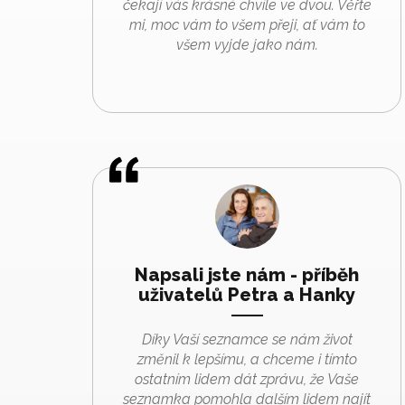
čekají vás krásné chvíle ve dvou. Věřte
mi, moc vám to všem přeji, ať vám to
všem vyjde jako nám.
Napsali jste nám - příběh
uživatelů Petra a Hanky
Díky Vaší seznamce se nám život
změnil k lepšímu, a chceme i tímto
ostatním lidem dát zprávu, že Vaše
seznamka pomohla dalším lidem najít