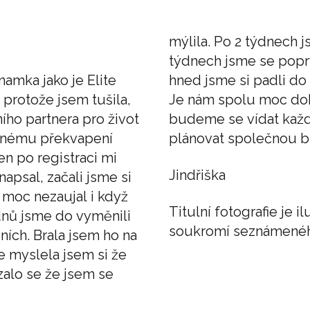
mýlila. Po 2 týdnech j
týdnech jsme se poprv
namka jako je Elite
om se znali dlouho.
, protože jsem tušila,
s dělí 110 km, ale
ního partnera pro život
konce jsme už začali
mnému překvapení
plánovat společnou 
n po registraci mi
Jindřiška
apsal, začali jsme si
 moc nezaujal i když
Titulní fotografie je 
dnů jsme do vyměnili
soukromí seznámenéh
ních. Brala jsem ho na
e myslela jsem si že
ázalo se že jsem se