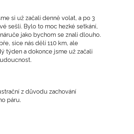
sme si už začali denně volat, a po 3
é sešli. Bylo to moc hezké setkání,
budoucnost.
ilustrační z důvodu zachování
o páru.