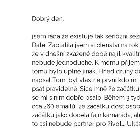
Dobrý den,
jsem ráda že existuje tak seriózní sez
hned jsme si padli do náruče jako bych
Date. Zaplatila jsem si členství na rok
Je nám spolu moc dobře, sice ná
že v dnešní zkažené době najít kvalit
budeme se vídat každý týden a do
nebude jednoduché. K mému příje
tomu bylo úplně jinak. Hned druhý de
napsal Tom, byl vlastně první kdo mi n
psát pravidelně. Sice mně že začátku
se mi s ním dobře psalo. Během 3 tý
cca 260 emailů, ze začátku dost osob
začátku jako docela fajn kamaráda, al
to asi nebude partner pro život... Uk