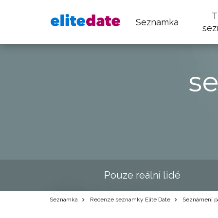
T
Seznamka
sez
s
Pouze reální lidé
Seznamka
Recenze seznamky Elite Date
Seznámení pa