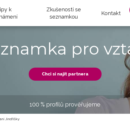
ipy k
Zkušenosti se
Kontakt
námení
seznamkou
eznamka pro vzt
Chci si najít partnera
100 % profilů prověřujeme
ní Jindřišky