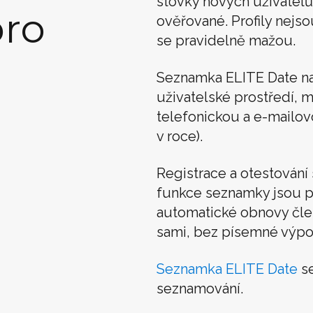
stovky nových uživatelů
ro
ověřované. Profily nejso
se pravidelně mažou.
Seznamka ELITE Date n
uživatelské prostředí, m
telefonickou a e-mailo
v roce).
Registrace a otestován
funkce seznamky jsou p
automatické obnovy člens
sami, bez písemné výpo
Seznamka ELITE Date
se
seznamování.