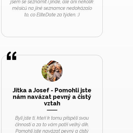
jsem se seznámit i jinde, ale ani několik
měsíců na jiné seznamce nedokázalo
to, co EliteDate za týden. :)
Jitka a Josef - Pomohli jste
nám navázat pevný a čistý
vztah
Byli jste ti, kteří k tomu přispěli svou
činností a za to vám patří velký dík.
Pomohli jste navázat pevný a čistý