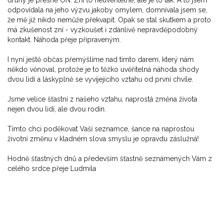
odpovídala na jeho výzvu jakoby omylem, domnívala jsem se,
že mě již nikdo nemůže překvapit. Opak se stal skutkem a proto
má zkušenost zní - vyzkoušet i zdánlivě nepravděpodobný
kontakt. Náhoda přeje připraveným.
I nyní ještě občas přemýšlíme nad tímto darem, který nám
někdo věnoval, protože je to těžko uvěřitelná náhoda shody
dvou lidí a láskyplně se vyvíjejícího vztahu od první chvíle.
Jsme velice šťastní z našeho vztahu, naprostá změna života
nejen dvou lidí, ale dvou rodin.
Tímto chci poděkovat Vaší seznamce, šance na naprostou
životní změnu v kladném slova smyslu je opravdu záslužná!
Hodně šťastných dnů a především šťastně seznámených Vám z
celého srdce přeje Ludmila