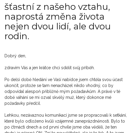
šťastní z našeho vztahu,
naprostá změna života
nejen dvou lidí, ale dvou
rodin.
Dobrý den,
zdravím Vás a jen krátce chci sdělit svůj příběh.
Po delší době hledání ve Vaší nabídce jsem chtěla svou účast
ukončit, protože se tam nenacházel nikdo vhodný, co by
odpovídal alespoň přibližně mým požadavkům. A právě v té
době váhání se mi ozval skvělý muž, který dokonce mé
požadavky předčil.
Lehkou, nezávaznou komunikací jsme se propracovali k setkání,
které bylo odloženo kvůli vzájemné zaneprázdněnosti. Bylo to
po čtrnácti dnech a od první chvíle jsme oba věděli, že ten
druhý je přesně ON. Zní to neuvěřitelně, ale je to tak. A to jsem