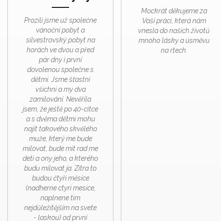
Mockrát děkujeme za
Prozili jsme už společne
Vaší práci, která nám
vánoční pobyt a
vnesla do našich životů
silvestrovský pobyt na
mnoho lásky a úsměvu
horách ve dvou a před
na rtech.
pár dny i první
dovolenou společne s
dětmi. Jsme šťastni
všichni a my dva
zamilování. Nevěřila
jsem, že ještě po 40-citce
a s dvěma dětmi mohu
najít takového skvělého
muže, který me bude
milovat, bude mit rad me
deti a ony jeho, a kterého
budu milovat ja. Zítra to
budou čtyři měsíce
(nadherne ctyri mesice,
naplnene tim
nejdůležitějším na svete
- laskou) od první