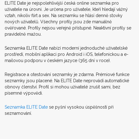
ELITE Date je nejspolehlivější česká online seznamka pro
uživatele na úrovni. Je určena pro uživatele, kteří hledají vážný
vztah, nikoliv flirt a sex. Na seznamku se hlásí denně stovky
nových uživatelů. Všechny profily jsou zde manuálně
ověřované. Profily nejsou veřejně přístupné. Neaktivní profily se
pravidelně mažou.
Seznamka ELITE Date nabízí moderní jednoduché uživatelské
prostředí, mobilní aplikaci pro Android i iOS, telefonickou a e-
mailovou podporu v českém jazyce (365 dní v roce).
Registrace a otestování seznamky je zdarma. Prémiové funkce
seznamky jsou placené. Na ELITE Date neprovádí automatické
obnovy členství. Profil si mohou uživatelé zrušit sami, bez
písemné výpovědi.
Seznamka ELITE Date
se pyšní vysokou úspěšností při
seznamování.