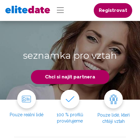
Registrovat
seznamka pro vztah
Chci si najít partnera
Pouze reální lidé
100 % profilů
Pouze lidé, kteří
prověřujeme
chtějí vztah