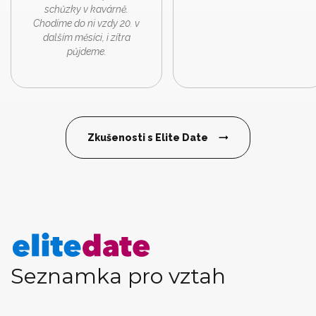
schůzky v kavárně.
Chodíme do ni vzdy 20. v
dalším měsíci, i zítra
půjdeme.
Zkušenosti s Elite Date
Seznamka pro vztah