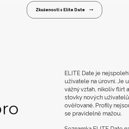
Zkušenosti s Elite Date
ELITE Date je nejspoleh
uživatele na úrovni. Je u
vážný vztah, nikoliv flir
stovky nových uživatelů
ro
ověřované. Profily nejso
se pravidelně mažou.
Seznamka ELITE Date n