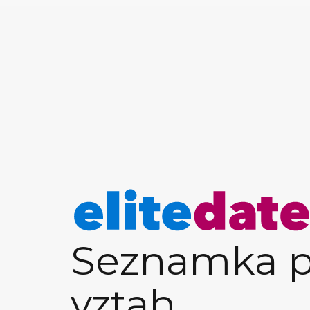
Seznamka p
vztah