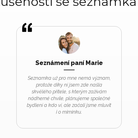
ušenosti se seznamk
Seznámení paní Marie
Seznamka už pro mne nemá význam,
protože díky ní jsem zde našla
skvělého přítele, s kterým zažívám
nádherné chvíle, plánujeme společné
bydlení a kdo ví, ale začali jsme mluvit
i o miminku.