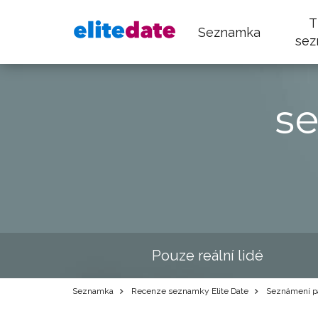
T
Seznamka
sez
s
Pouze reální lidé
Seznamka
Recenze seznamky Elite Date
Seznámení pa