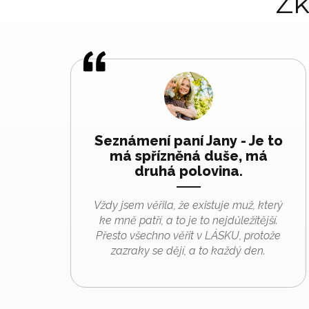
Zk
Seznámení paní Jany - Je to
má spřízněná duše, má
druhá polovina.
Vždy jsem věřila, že existuje muž, který
ke mně patří, a to je to nejdůležitější.
Přesto všechno věřit v LÁSKU, protože
zazraky se dějí, a to každý den.