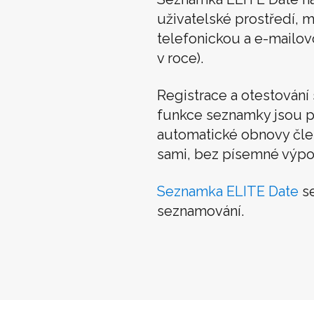
uživatelské prostředí, m
telefonickou a e-mailo
v roce).
Registrace a otestován
funkce seznamky jsou p
automatické obnovy člens
sami, bez písemné výpo
Seznamka ELITE Date
se
seznamování.