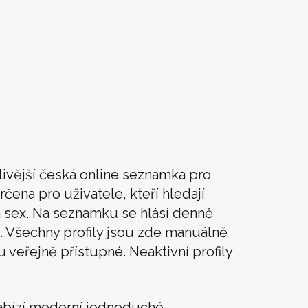
livější česká online seznamka pro
rčena pro uživatele, kteří hledají
t a sex. Na seznamku se hlásí denně
. Všechny profily jsou zde manuálně
u veřejně přístupné. Neaktivní profily
abízí moderní jednoduché