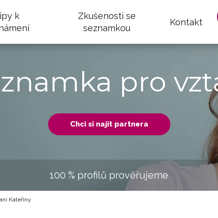
ipy k
Zkušenosti se
Kontakt
námení
seznamkou
eznamka pro vzt
Chci si najít partnera
100 % profilů prověřujeme
ní Kateřiny