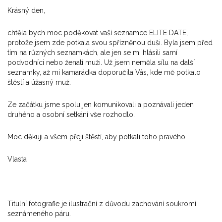
Krásný den,
chtěla bych moc poděkovat vaší seznamce ELITE DATE,
protože jsem zde potkala svou spřízněnou duši. Byla jsem před
tím na různých seznamkách, ale jen se mi hlásili samí
podvodníci nebo ženatí muži. Už jsem neměla sílu na další
seznamky, až mi kamarádka doporučila Vás, kde mě potkalo
štěstí a úžasný muž.
Ze začátku jsme spolu jen komunikovali a poznávali jeden
druhého a osobní setkání vše rozhodlo.
Moc děkuji a všem přeji štěstí, aby potkali toho pravého.
Vlasta
Titulní fotografie je ilustrační z důvodu zachování soukromí
seznámeného páru.