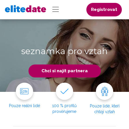
Registrovat
seznamka pro vztah
Chci si najít partnera
Pouze reální lidé
100 % profilů
Pouze lidé, kteří
prověřujeme
chtějí vztah