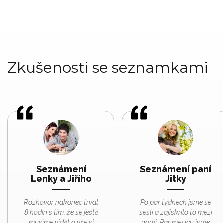
Zkušenosti se seznamkami
Seznámení
Seznámení paní
Lenky a Jiřího
Jitky
Rozhovor nakonec trval
Po par tydnech jsme se
8 hodin s tím, že se ještě
sesli a zajiskrilo to mezi
musíme vidět a vše si
nami. Par mesicu jsme