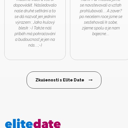
dopovědět. Následovalo
se navstevovali a vztah
naše druhé setkání a to
prohlubovali.... A zaver?
se dá nazvat jen jedním
po necelem roce jsme se
výrazem : Jako kulový
sestehovali k sobe,
blesk :-) Takže náš
zijeme spolu a je nam
příběh má pokračování
bajecne....
a budoucnost je jen na
nás....;-)
Zkušenosti s Elite Date