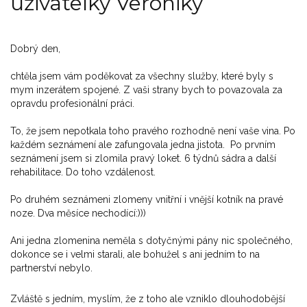
uživatelky Veroniky
Dobrý den,
chtěla jsem vám poděkovat za všechny služby, které byly s
mym inzerátem spojené. Z vaši strany bych to povazovala za
opravdu profesionální práci.
To, že jsem nepotkala toho pravého rozhodně není vaše vina. Po
každém seznámení ale zafungovala jedna jistota. Po prvním
seznámení jsem si zlomila pravý loket. 6 týdnů sádra a další
rehabilitace. Do toho vzdálenost.
Po druhém seznámeni zlomeny vnitřní i vnější kotník na pravé
noze. Dva měsíce nechodící:)))
Ani jedna zlomenina neměla s dotyčnými pány nic společného,
dokonce se i velmi starali, ale bohužel s ani jedním to na
partnerství nebylo.
Zvláště s jedním, myslím, že z toho ale vzniklo dlouhodobější