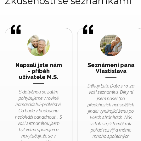
Zkušenosti se seznamkami
Napsali jste nám
Seznámení pana
- příběh
Vlastislava
uživatele M.S.
Děkuji Elite Date s.r.o. za
S dotyčnou se zatím
vaši seznamku. Díky ní
pohybujeme v rovině
jsem našel (po
kamarádství-přátelství.
předchozích neúspěších
Co bude v budoucnu
jinde) vynikající ženu po
nedokáži odhadnout... S
všech stránkách. Náš
vaši seznamkou jsem
vztah se již téměř rok
byl velmi spokojen a
pořád rozvíjí a máme
nevylučuji, že se v
mnoho společných