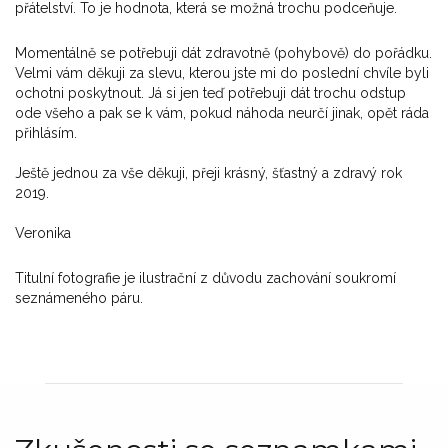
přátelství. To je hodnota, která se možná trochu podceňuje.
Momentálně se potřebuji dát zdravotně (pohybově) do pořádku.
Velmi vám děkuji za slevu, kterou jste mi do poslední chvíle byli
ochotni poskytnout. Já si jen teď potřebuji dát trochu odstup
ode všeho a pak se k vám, pokud náhoda neurčí jinak, opět ráda
přihlásím.
Ještě jednou za vše děkuji, přeji krásný, šťastný a zdravý rok
2019.
Veronika
Titulní fotografie je ilustrační z důvodu zachování soukromí
seznámeného páru.