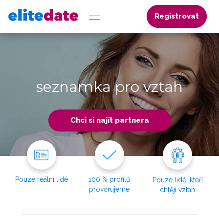
Registrovat
seznamka pro vztah
Chci si najít partnera
Pouze reální lidé
100 % profilů
Pouze lidé, kteří
prověřujeme
chtějí vztah