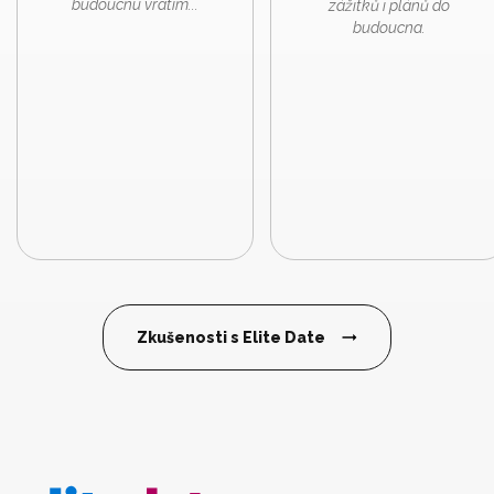
budoucnu vrátím...
zážitků i plánů do
budoucna.
Zkušenosti s Elite Date