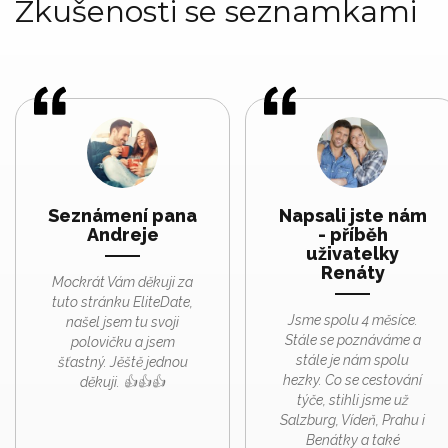
Zkušenosti se seznamkami
Seznámení pana
Napsali jste nám
Andreje
- příběh
uživatelky
Renáty
Mockrát Vám děkuji za
tuto stránku EliteDate,
Jsme spolu 4 měsíce.
našel jsem tu svoji
Stále se poznáváme a
polovičku a jsem
stále je nám spolu
šťastný. Jěště jednou
hezky. Co se cestování
děkuji. 👍👍👍
týče, stihli jsme už
Salzburg, Vídeň, Prahu i
Benátky a také