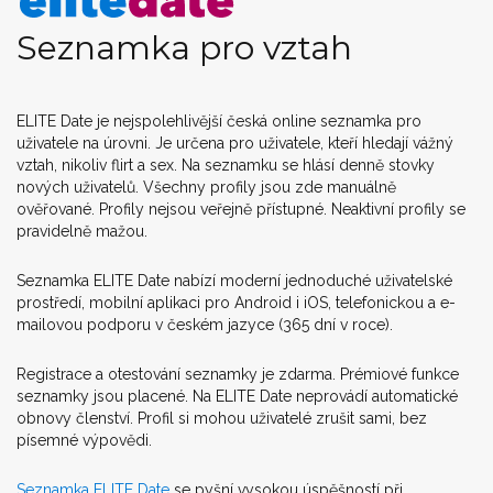
Seznamka pro vztah
ELITE Date je nejspolehlivější česká online seznamka pro
uživatele na úrovni. Je určena pro uživatele, kteří hledají vážný
vztah, nikoliv flirt a sex. Na seznamku se hlásí denně stovky
nových uživatelů. Všechny profily jsou zde manuálně
ověřované. Profily nejsou veřejně přístupné. Neaktivní profily se
pravidelně mažou.
Seznamka ELITE Date nabízí moderní jednoduché uživatelské
prostředí, mobilní aplikaci pro Android i iOS, telefonickou a e-
mailovou podporu v českém jazyce (365 dní v roce).
Registrace a otestování seznamky je zdarma. Prémiové funkce
seznamky jsou placené. Na ELITE Date neprovádí automatické
obnovy členství. Profil si mohou uživatelé zrušit sami, bez
písemné výpovědi.
Seznamka ELITE Date
se pyšní vysokou úspěšností při