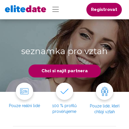
Registrovat
seznamka pro vztah
Chci si najít partnera
Pouze reální lidé
100 % profilů
Pouze lidé, kteří
prověřujeme
chtějí vztah