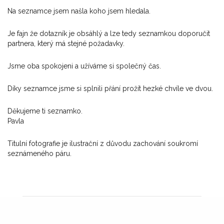
Na seznamce jsem našla koho jsem hledala.
Je fajn že dotazník je obsáhlý a lze tedy seznamkou doporučit
partnera, který má stejné požadavky.
Jsme oba spokojeni a užíváme si společný čas.
Díky seznamce jsme si splnili přání prožít hezké chvíle ve dvou.
Děkujeme ti seznamko.
Pavla
Titulní fotografie je ilustrační z důvodu zachování soukromí
seznámeného páru.