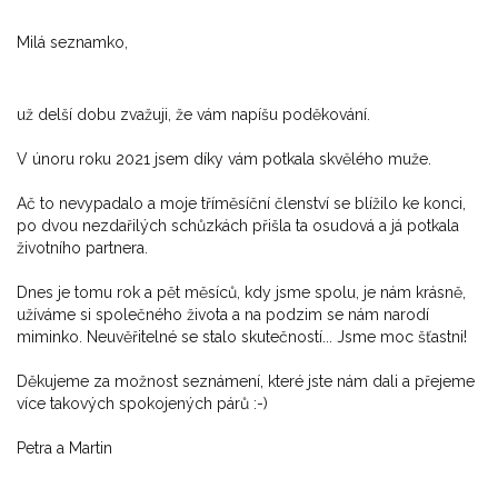
Milá seznamko,
už delší dobu zvažuji, že vám napíšu poděkování.
V únoru roku 2021 jsem díky vám potkala skvělého muže.
Ač to nevypadalo a moje tříměsíční členství se blížilo ke konci,
po dvou nezdařilých schůzkách přišla ta osudová a já potkala
životního partnera.
Dnes je tomu rok a pět měsíců, kdy jsme spolu, je nám krásně,
užíváme si společného života a na podzim se nám narodí
miminko. Neuvěřitelné se stalo skutečností... Jsme moc šťastni!
Děkujeme za možnost seznámení, které jste nám dali a přejeme
více takových spokojených párů :-)
Petra a Martin