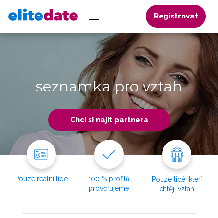
Registrovat
seznamka pro vztah
Chci si najít partnera
Pouze reální lidé
100 % profilů
Pouze lidé, kteří
prověřujeme
chtějí vztah