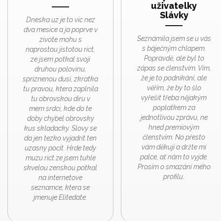
uživatelky
Slávky
Dneska uz je to vic nez
dva mesice a ja poprve v
Seznámila jsem se u vás
zivote mohu s
s báječným chlapem.
naprostou jistotou rict,
Popravdě, ale byl to
ze jsem potkal svoji
zápas se členstvím. Vím,
druhou polovinu,
že je to podnikání, ale
spriznenou dusi, zkratka
věřím, že by to šlo
tu pravou, ktera zaplnila
vyřešit třeba nějakým
tu obrovskou diru v
poplatkem za
mem srdci, kde do te
jednotlivou zprávu, ne
doby chybel obrovsky
hned premiovým
kus skladacky. Slovy se
členstvím. No přesto
da jen tezko vyjadrit ten
vám děkuji a držte mi
uzasny pocit. Hrde tedy
palce, ať nám to vyjde.
muzu rict ze jsem tuhle
Prosím o smazání mého
skvelou zenskou potkal
profilu.
na internetove
seznamce, ktera se
jmenuje Elitedate.