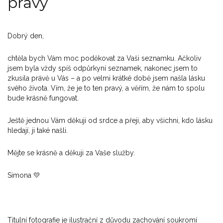
pravý
Dobrý den,
chtěla bych Vám moc poděkovat za Vaši seznamku. Ačkoliv
jsem byla vždy spíš odpůrkyní seznamek, nakonec jsem to
zkusila právě u Vás – a po velmi krátké době jsem našla lásku
svého života. Vím, že je to ten pravý, a věřím, že nám to spolu
bude krásně fungovat.
Ještě jednou Vám děkuji od srdce a přeji, aby všichni, kdo lásku
hledají, ji také našli.
Mějte se krásně a děkuji za Vaše služby.
Simona 💛
Titulní fotografie je ilustrační z důvodu zachování soukromí