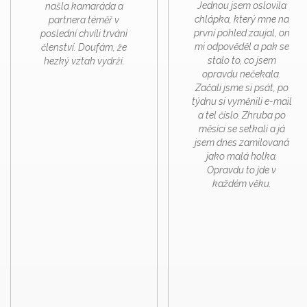
Jednou jsem oslovila
našla kamaráda a
chlápka, který mne na
partnera téměř v
první pohled zaujal, on
poslední chvíli trvání
mi odpověděl a pak se
členství. Doufám, že
stalo to, co jsem
hezký vztah vydrží.
opravdu nečekala.
Začali jsme si psát, po
týdnu si vyměnili e-mail
a tel číslo. Zhruba po
měsíci se setkali a já
jsem dnes zamilovaná
jako malá holka.
Opravdu to jde v
každém věku.