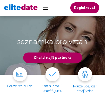
Registrovat
seznamka pro vztah
Chci si najít partnera
Pouze reální lidé
100 % profilů
Pouze lidé, kteří
prověřujeme
chtějí vztah