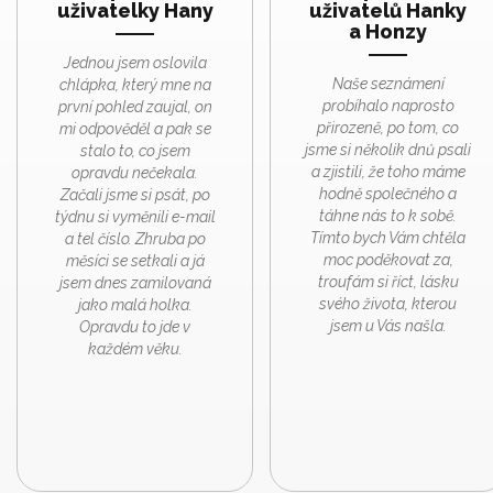
uživatelky Hany
uživatelů Hanky
a Honzy
Jednou jsem oslovila
Naše seznámení
chlápka, který mne na
probíhalo naprosto
první pohled zaujal, on
přirozeně, po tom, co
mi odpověděl a pak se
jsme si několik dnů psali
stalo to, co jsem
a zjistili, že toho máme
opravdu nečekala.
hodně společného a
Začali jsme si psát, po
táhne nás to k sobě.
týdnu si vyměnili e-mail
Tímto bych Vám chtěla
a tel číslo. Zhruba po
moc poděkovat za,
měsíci se setkali a já
troufám si říct, lásku
jsem dnes zamilovaná
svého života, kterou
jako malá holka.
jsem u Vás našla.
Opravdu to jde v
každém věku.