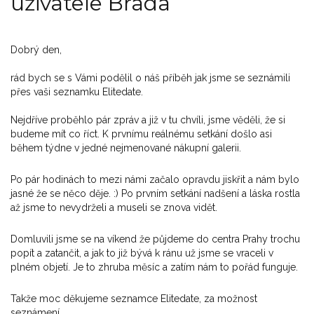
uživatele Brada
Dobrý den,
rád bych se s Vámi podělil o náš příběh jak jsme se seznámili
přes vaši seznamku Elitedate.
Nejdříve proběhlo pár zpráv a již v tu chvíli, jsme věděli, že si
budeme mít co říct. K prvnímu reálnému setkání došlo asi
během týdne v jedné nejmenované nákupní galerii.
Po pár hodinách to mezi námi začalo opravdu jiskřit a nám bylo
jasné že se něco děje. :) Po prvním setkání nadšení a láska rostla
až jsme to nevydrželi a museli se znova vidět.
Domluvili jsme se na víkend že půjdeme do centra Prahy trochu
popít a zatančit, a jak to již bývá k ránu už jsme se vraceli v
plném objetí. Je to zhruba měsíc a zatím nám to pořád funguje.
Takže moc děkujeme seznamce Elitedate, za možnost
seznámení.