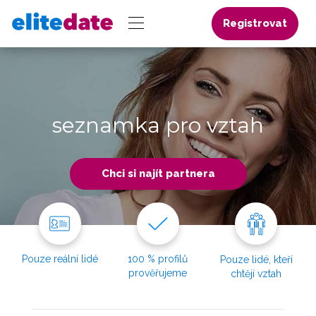
Registrovat
seznamka pro vztah
Chci si najít partnera
Pouze reální lidé
100 % profilů
Pouze lidé, kteří
prověřujeme
chtějí vztah