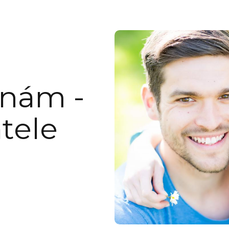
 nám -
tele