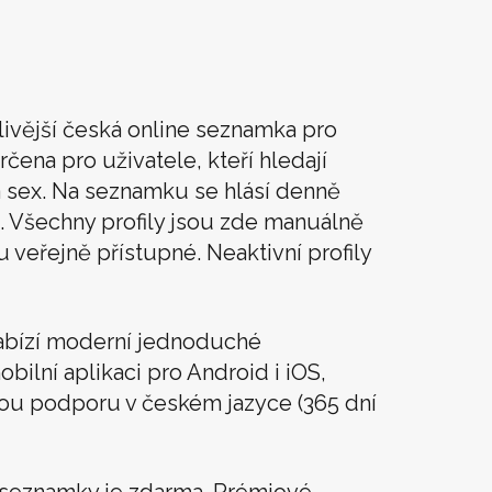
livější česká online seznamka pro
rčena pro uživatele, kteří hledají
t a sex. Na seznamku se hlásí denně
. Všechny profily jsou zde manuálně
u veřejně přístupné. Neaktivní profily
abízí moderní jednoduché
obilní aplikaci pro Android i iOS,
vou podporu v českém jazyce (365 dní
í seznamky je zdarma. Prémiové