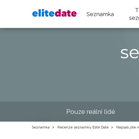
T
Seznamka
sez
s
Pouze reální lidé
Seznamka
Recenze seznamky Elite Date
Napsali jste n