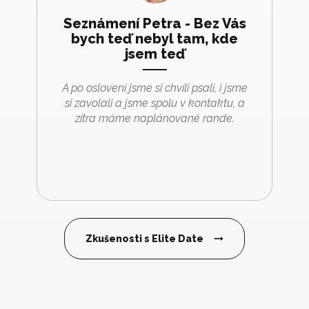
Seznámení Petra - Bez Vás
bych teď nebyl tam, kde
jsem teď
A po oslovení jsme si chvíli psali, i jsme
si zavolali a jsme spolu v kontaktu, a
zítra máme naplánované rande.
Zkušenosti s Elite Date