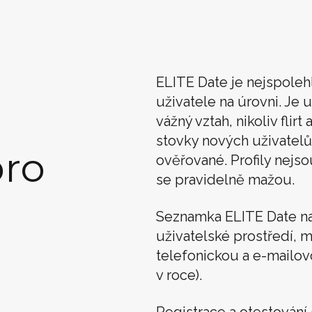
ELITE Date je nejspoleh
uživatele na úrovni. Je u
vážný vztah, nikoliv flir
stovky nových uživatelů
ro
ověřované. Profily nejso
se pravidelně mažou.
Seznamka ELITE Date n
uživatelské prostředí, m
telefonickou a e-mailo
v roce).
Registrace a otestován