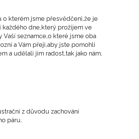
u o kterém jsme přesvědčeni,že je
i každého dne,který prožijem ve
íky Vaší seznamce,o které jsme oba
iozní a Vám přeji,aby jste pomohli
 a udělali jim radost,tak jako nám.
ilustrační z důvodu zachování
o páru.