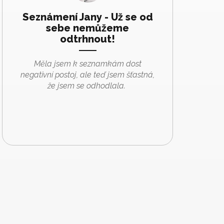
Seznámení Jany - Už se od
sebe nemůžeme
odtrhnout!
Měla jsem k seznamkám dost
negativní postoj, ale teď jsem šťastná,
že jsem se odhodlala.