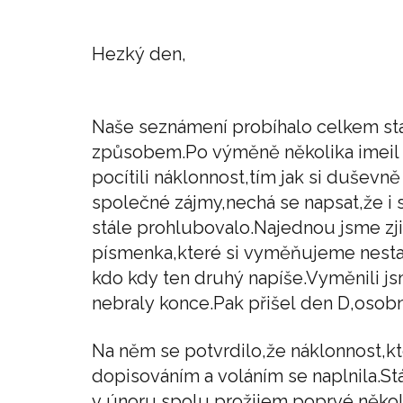
Hezký den,
Naše seznámení probíhalo celkem st
způsobem.Po výměně několika imeil 
pocítili náklonnost,tím jak si duše
společné zájmy,nechá se napsat,že i
stále prohlubovalo.Najednou jsme zjis
písmenka,které si vyměňujeme nestač
kdo kdy ten druhý napíše.Vyměnili jsm
nebraly konce.Pak přišel den D,osobní
Na něm se potvrdilo,že náklonnost,kt
dopisováním a voláním se naplnila.St
v únoru spolu prožijem poprvé několi