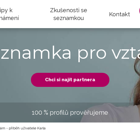
ipy k
Zkušenosti se
Kontakt
námení
seznamkou
eznamka pro vzt
Chci si najít partnera
100 % profilů prověřujeme
ám - příběh uživatele Karla