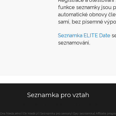
funkce seznamky jsou p
automatické obnovy člens
sami, bez písemné výpo
Seznamka ELITE Date
se
seznamování.
Seznamka pro vztah
Nejlepší seznamka pro online seznámení © 2026 EliteDate
Ona hledá jeho
|
On hledá ji
|
Seznamka pro seniory
|
Gay seznamka
|
Affiliate progr