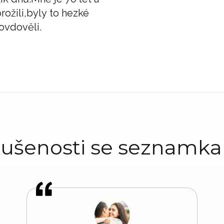
rožili,byly to hezké
ovdověli.
ušenosti se seznamk