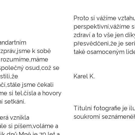
Proto si vážíme vztah
perspektivní,vážíme s
zdraví a to vše jen d
andartním
přesvědčeni,že je ser
zpráv,jsme k sobě
také osamoceným lidem
vně rozumíme,máme
 společný osud,což se
tili,že
Karel K.
í,stále jsme čekali
e si tel.čísla a hovory
 setkání.
Titulní fotografie je 
soukromí seznámenéh
erá vznikla
ále si píšem,voláme a
k dnů.Mně je 70 let a