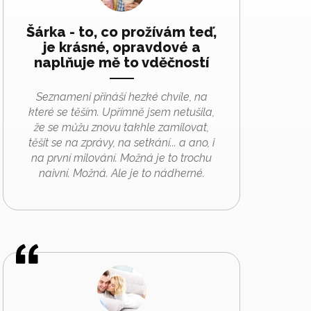
Šárka - to, co prožívám teď,
je krásné, opravdové a
naplňuje mě to vděčností
Seznameni přináší hezké chvíle, na
které se těším. Upřímně jsem netušila,
že se můžu znovu takhle zamilovat,
těšit se na zprávy, na setkání... a ano, i
na první milování. Možná je to trochu
naivní. Možná. Ale je to nádherné.