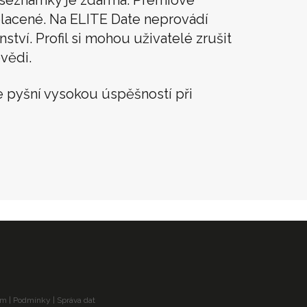
lacené. Na ELITE Date neprovádí
tví. Profil si mohou uživatelé zrušit
vědi.
 pyšní vysokou úspěšností při
am
|
Podmínky
|
Správa dat