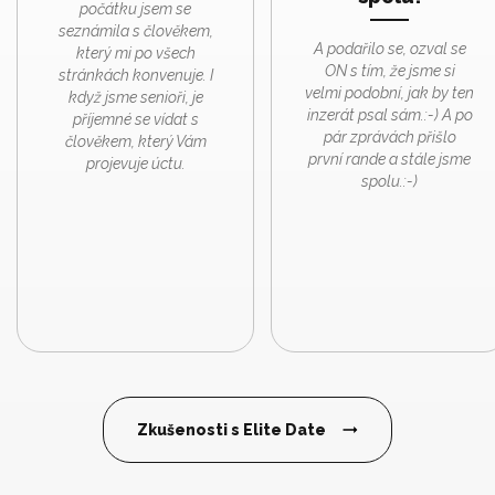
počátku jsem se
seznámila s člověkem,
A podařilo se, ozval se
který mi po všech
ON s tím, že jsme si
stránkách konvenuje. I
velmi podobní, jak by ten
když jsme senioři, je
inzerát psal sám.:-) A po
příjemné se vídat s
pár zprávách přišlo
člověkem, který Vám
první rande a stále jsme
projevuje úctu.
spolu.:-)
Zkušenosti s Elite Date