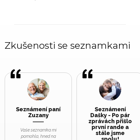
Zkušenosti se seznamkami
Seznámení paní
Seznámení
Zuzany
Dašky - Po pár
zprávách přišlo
první rande a
Vaše seznamka mi
stále jsme
pomohla, hned na
spolu!