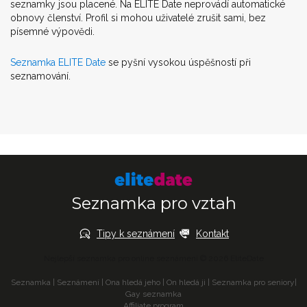
seznamky jsou placené. Na ELITE Date neprovádí automatické
obnovy členství. Profil si mohou uživatelé zrušit sami, bez
písemné výpovědi.
Seznamka ELITE Date
se pyšní vysokou úspěšností při
seznamování.
Seznamka pro vztah
Tipy k seznámení
Kontakt
Nejlepší seznamka pro online seznámení © 2026 EliteDate
Seznamka
|
Seznámení
|
Ona hledá jeho
|
On hledá ji
|
Seznamka pro seniory
|
Gay seznamka
Affiliate program