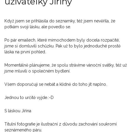
uživatelky Jiřiny
Když jsem se přihlásila do seznamky, též jsem nevěřila, že
potkám svoji lásku, ale povedlo se.
Po pár emailech, které mimochodem byly docela rozpačité,
jsme si domluvili schůzku. Pak už to bylo jednoduché prostě
láska na první pohled.
Momentálně plánujeme, že spolu strávíme vánoční svátky, též už
jsme mluvili o společném bydlení.
Všem doporučuji se nebát a klidně do toho jít naplno.
Jednou to určitě vyjde.:-D
S láskou Jiřina
Titulní fotografie je ilustrační z důvodu zachování soukromí
seznámeného páru.