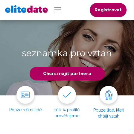
Registrovat
seznamka pro vztah
Chci si najít partnera
Pouze reální lidé
100 % profilů
Pouze lidé, kteří
prověřujeme
chtějí vztah