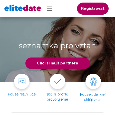
Registrovat
seznamka pro vztah
Chci si najít partnera
Pouze reální lidé
100 % profilů
Pouze lidé, kteří
prověřujeme
chtějí vztah