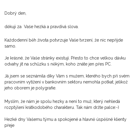
Dobrý den,
děkuji za Vaše hezká a pravdivá slova.
Každodenní běh života potvrzuje Vaše tvrzení, že nic nepřijde
samo.
Je krásné, že Vaše stránky existují. Přesto to chce velkou dávku
odvahy jít na schůzku s někým, koho znáte jen přes PC.
Já jsem se seznámila díky Vám s mužem, kterého bych při svém
pracovním vytížení v bankovním sektoru nemohla potkat, jelikož
jeho oborem je polygrafie.
Myslím, že nám je spolu hezky a není to muž, který nehledá
rozptýlení krátkodobého charakteru. Tak nám držte palce:-)
Hezké dny Vašemu týmu a spokojené a hlavně úspěšné klienty
přeje